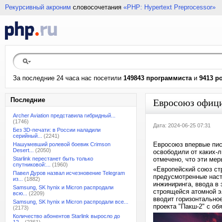
Рекурсивный акроним
словосочетания
«PHP: Hypertext Preprocessor»
За последние 24 часа нас посетили
149843 программиста
и
9413 р
Последние
Евросоюз офици
Archer Aviation представила гибридный...
(1746)
Дата: 2024-06-25 07:31
Без 3D-печати: в России наладили
серийный...
(2241)
Евросоюз впервые пис
Нашумевший ролевой боевик Crimson
Desert...
(2050)
освободили от каких-л
Starlink перестанет быть только
отмечено, что эти ме
спутниковой:...
(1960)
«Европейский союз ст
Павел Дуров назвал исчезновение Telegram
предусмотренные наст
из...
(1882)
инжиниринга, ввода в
Samsung, SK hynix и Micron распродали
строящейся атомной э
всю...
(2209)
вводит горизонтально
Samsung, SK hynix и Micron распродали все...
проекта "Пакш-2" с об
(2173)
Количество абонентов Starlink выросло до