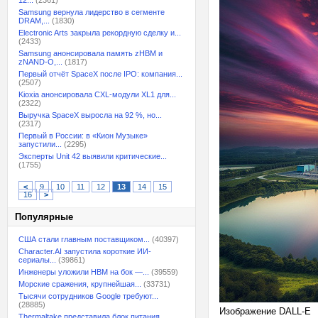
12...
(2361)
Samsung вернула лидерство в сегменте
DRAM,...
(1830)
Electronic Arts закрыла рекордную сделку и...
(2433)
Samsung анонсировала память zHBM и
zNAND-O,...
(1817)
Первый отчёт SpaceX после IPO: компания...
(2507)
Kioxia анонсировала CXL-модули XL1 для...
(2322)
Выручка SpaceX выросла на 92 %, но...
(2317)
Первый в России: в «Кион Музыке»
запустили...
(2295)
Эксперты Unit 42 выявили критические...
(1755)
<
9
10
11
12
13
14
15
16
>
Популярные
США стали главным поставщиком...
(40397)
Character.AI запустила короткие ИИ-
сериалы...
(39861)
Инженеры уложили HBM на бок —...
(39559)
Морские сражения, крупнейшая...
(33731)
Тысячи сотрудников Google требуют...
(28885)
Изображение DALL-E
Thermaltake представила блок питания,...