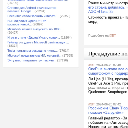
Ранее министр иностр
(26790)
его страна добилась, 
Chrome для Android стал заметно
плавнее: Google...
(23294)
АЭС «Пакш-2»
.
Россияне стали звонить и писать...
(22359)
Стоимость проекта «Па
Вышел релиз OpenIDE Pro —
млрд.
корпоративной...
(20897)
Mitsubishi начнёт выпускать по 1000...
(20427)
Подробнее на
iXBT
Игра в стиле «Джона Уика», новая...
(19264)
Геймер отсудил у Microsoft свой аккаунт...
(18372)
Tesla поставила рекорд по числу...
(17614)
Предыдущие но
Microsoft представила ИИ, который...
(17555)
Энтузиаст потратил три тысячи...
(17196)
iXBT
, 2024-06-25 07:40
OnePlus выжала все со
смартфоном с поддерж
Ли Цзе (Li Jie), през
OnePlus Ace 3 Pro, пр
реализована «черная 
Qualcomm Snapdragon 8
iXBT
, 2024-06-25 07:42
Российские Chery Tigg
показал «За рулём»
Главный редактор «За
побывал на «Автозавод
Напомним, автомобиль