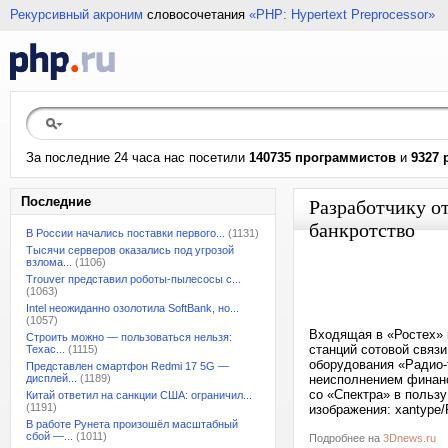
Рекурсивный акроним
словосочетания
«PHP: Hypertext Preprocessor»
За последние 24 часа нас посетили
140735 программистов
и
9327 
Последние
Разработчику о
банкротство
В России начались поставки первого...
(1131)
Тысячи серверов оказались под угрозой
взлома...
(1106)
Trouver представил роботы-пылесосы с...
(1063)
Intel неожиданно озолотила SoftBank, но...
(1057)
Входящая в «Ростех» 
Строить можно — пользоваться нельзя:
станций сотовой связ
Техас...
(1115)
оборудования «Радио-т
Представлен смартфон Redmi 17 5G —
дисплей...
(1189)
неисполнением финанс
со «Спектра» в пользу
Китай ответил на санкции США: ограничил...
(1191)
изображения: xantype/
В работе Рунета произошёл масштабный
сбой —...
(1011)
Подробнее на
3Dnews.ru