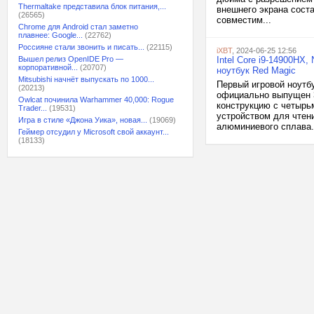
Thermaltake представила блок питания,...
внешнего экрана сост
(26565)
совместим...
Chrome для Android стал заметно
плавнее: Google...
(22762)
Россияне стали звонить и писать...
(22115)
iXBT
, 2024-06-25 12:56
Вышел релиз OpenIDE Pro —
Intel Core i9-14900HX
корпоративной...
(20707)
ноутбук Red Magic
Mitsubishi начнёт выпускать по 1000...
Первый игровой ноутб
(20213)
официально выпущен 3
Owlcat починила Warhammer 40,000: Rogue
конструкцию с четырь
Trader...
(19531)
устройством для чтени
Игра в стиле «Джона Уика», новая...
(19069)
алюминиевого сплава..
Геймер отсудил у Microsoft свой аккаунт...
(18133)