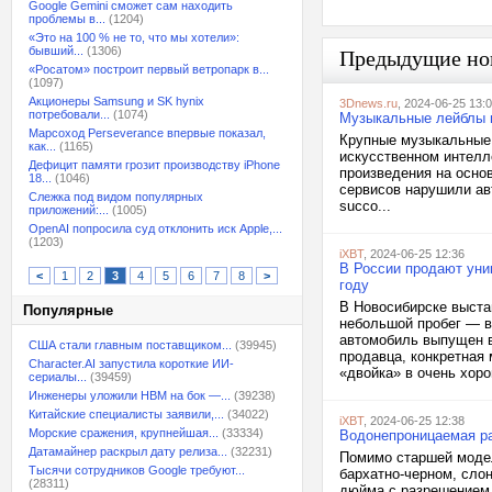
Google Gemini сможет сам находить
проблемы в...
(1204)
«Это на 100 % не то, что мы хотели»:
бывший...
(1306)
Предыдущие но
«Росатом» построит первый ветропарк в...
(1097)
Акционеры Samsung и SK hynix
3Dnews.ru
, 2024-06-25 13:
потребовали...
(1074)
Музыкальные лейблы п
Марсоход Perseverance впервые показал,
Крупные музыкальные 
как...
(1165)
искусственном интелл
Дефицит памяти грозит производству iPhone
произведения на основ
18...
(1046)
сервисов нарушили ав
Слежка под видом популярных
succo...
приложений:...
(1005)
OpenAI попросила суд отклонить иск Apple,...
(1203)
iXBT
, 2024-06-25 12:36
В России продают уни
<
1
2
3
4
5
6
7
8
>
году
В Новосибирске выста
Популярные
небольшой пробег — вс
автомобиль выпущен в
США стали главным поставщиком...
(39945)
продавца, конкретная
Character.AI запустила короткие ИИ-
«двойка» в очень хоро
сериалы...
(39459)
Инженеры уложили HBM на бок —...
(39238)
Китайские специалисты заявили,...
(34022)
iXBT
, 2024-06-25 12:38
Морские сражения, крупнейшая...
(33334)
Водонепроницаемая ра
Датамайнер раскрыл дату релиза...
(32231)
Помимо старшей модел
Тысячи сотрудников Google требуют...
бархатно-черном, слон
(28311)
дюйма с разрешением 