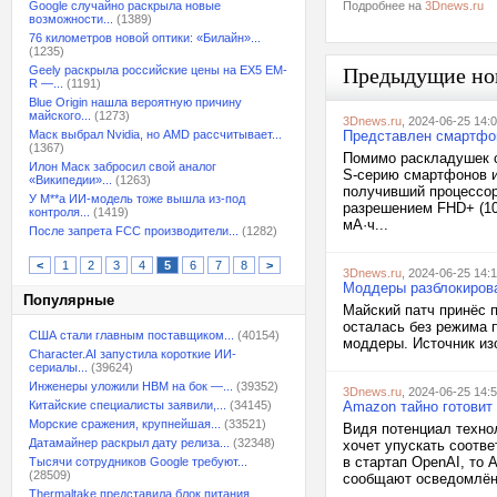
Google случайно раскрыла новые
Подробнее на
3Dnews.ru
возможности...
(1389)
76 километров новой оптики: «Билайн»...
(1235)
Geely раскрыла российские цены на EX5 EM-
Предыдущие но
R —...
(1191)
Blue Origin нашла вероятную причину
майского...
(1273)
3Dnews.ru
, 2024-06-25 14:
Маск выбрал Nvidia, но AMD рассчитывает...
Представлен смартфон
(1367)
Помимо раскладушек с
Илон Маск забросил свой аналог
S-серию смартфонов и
«Википедии»...
(1263)
получивший процессор
У M**a ИИ-модель тоже вышла из-под
разрешением FHD+ (108
контроля...
(1419)
мА·ч...
После запрета FCC производители...
(1282)
<
1
2
3
4
5
6
7
8
>
3Dnews.ru
, 2024-06-25 14:
Моддеры разблокировал
Популярные
Майский патч принёс п
осталась без режима 
США стали главным поставщиком...
(40154)
моддеры. Источник из
Character.AI запустила короткие ИИ-
сериалы...
(39624)
Инженеры уложили HBM на бок —...
(39352)
3Dnews.ru
, 2024-06-25 14:
Китайские специалисты заявили,...
(34145)
Amazon тайно готовит
Морские сражения, крупнейшая...
(33521)
Видя потенциал технол
Датамайнер раскрыл дату релиза...
(32348)
хочет упускать соотв
в стартап OpenAI, то
Тысячи сотрудников Google требуют...
(28509)
сообщают осведомлённ
Thermaltake представила блок питания,...