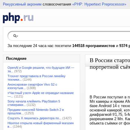
Рекурсивный акроним
словосочетания
«PHP: Hypertext Preprocessor»
За последние 24 часа нас посетили
144518 программистов
и
9374 
Последние
В России старт
портретной съё
OpenAI и Google решили, что будущее ИИ —
за...
(972)
Trouver представила в России линейку
техники...
(1144)
Анонсирован смартфон Vivo S2 с
изогнутым...
(1308)
«Частный узел» Apple не оправдал название
—...
(1121)
В России поступил в 
Мп камеры и ярким AM
Sony начала клеймить PlayStation 5
стикерами...
(1132)
базе Android 14 с тех
Продажи консолей Nintendo Switch 2 в
основной камерой, ко
прошлом...
(1253)
диафрагмой f/1,75, 5-
Соцсеть X лишилась директора по...
(1427)
разрешением 2 Мп. Ка
объекта съёмки от фо
Hisense открыла новый фирменный магазин
в...
(1344)