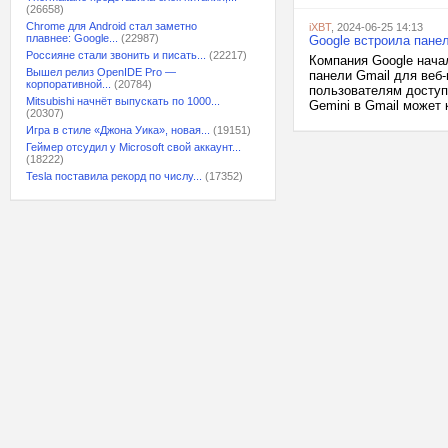
(26658)
Chrome для Android стал заметно
iXBT
, 2024-06-25 14:13
плавнее: Google...
(22987)
Google встроила панел
Россияне стали звонить и писать...
(22217)
Компания Google нача
Вышел релиз OpenIDE Pro —
панели Gmail для веб-
корпоративной...
(20784)
пользователям доступ
Mitsubishi начнёт выпускать по 1000...
Gemini в Gmail может 
(20307)
Игра в стиле «Джона Уика», новая...
(19151)
Геймер отсудил у Microsoft свой аккаунт...
(18222)
Tesla поставила рекорд по числу...
(17352)