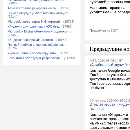
субсидий в органы со
(21027)
Напомним, право на п
Tesla поставила рекорд по числу...
(19180)
уходит больше опреде
Геймер отсудил у Microsoft свой аккаунт...
(19144)
Microsoft представила ИИ, который...
(18789)
«Яндекс» улучшил поиск АЗС без...
(17695)
Подробнее на
iXBT
Microsoft и Mistral обменяются моделями...
(17350)
«Яндекс» посадил ИИ-агентов...
(15982)
Первый трейлер и «непревзойдённая...
Предыдущие но
(15707)
Учёные нашли способ обрушить...
(15229)
Закрытая Xbox студия-разработчик...
(14792)
iXBT
, 2024-06-25 14:57
«Стабильный звук» Yo
Компания Google нача
YouTube на устройства
доступна в мобильных
YouTube воспроизводя
не было...
3Dnews.ru
, 2024-06-24 23:
В телевизорах «Яндек
галереи
Компания «Яндекс» и Т
рамках которого полот
на умных телевизорах
виртуальным помощник