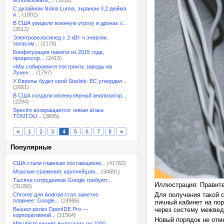
использовать,...
(1856)
С дизайном Nokia Lumia, экраном 3,2 дюйма
и...
(1802)
В США увидели военную угрозу в дронах с...
(2512)
Электровелосипед с 2 кВт·ч энергии,
запасом...
(2178)
Конфигурация памяти из 2015 года,
процессор...
(2415)
«Мы собираемся построить заводы на
Луне»....
(1797)
У Европы будет свой Starlink: ЕС утвердил...
(2661)
В США создали молекулярный анализатор...
(2294)
Spectre возвращается: новая атака
TONTOU...
(2695)
<
1
2
3
4
5
6
7
8
>
Популярные
США стали главным поставщиком...
(41762)
Морские сражения, крупнейшая...
(34891)
Тысячи сотрудников Google требуют...
Иллюстрация: Правит
(31256)
Для получения такой 
Chrome для Android стал заметно
плавнее: Google...
(24986)
личный кабинет на по
Вышел релиз OpenIDE Pro —
через систему межвед
корпоративной...
(21564)
Новый порядок не отм
Mitsubishi начнёт выпускать по 1000...