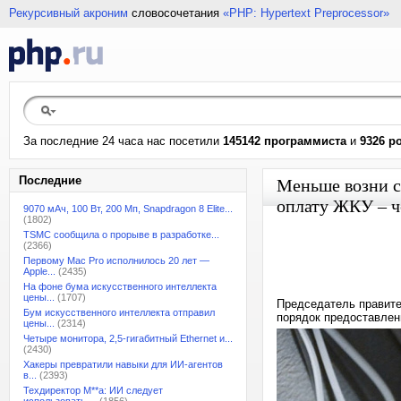
Рекурсивный акроним
словосочетания
«PHP: Hypertext Preprocessor»
За последние 24 часа нас посетили
145142 программиста
и
9326 р
Последние
Меньше возни с
оплату ЖКУ – ч
9070 мАч, 100 Вт, 200 Мп, Snapdragon 8 Elite...
(1802)
TSMC сообщила о прорыве в разработке...
(2366)
Первому Mac Pro исполнилось 20 лет —
Apple...
(2435)
На фоне бума искусственного интеллекта
цены...
(1707)
Председатель правит
Бум искусственного интеллекта отправил
порядок предоставлен
цены...
(2314)
Четыре монитора, 2,5-гигабитный Ethernet и...
(2430)
Хакеры превратили навыки для ИИ-агентов
в...
(2393)
Техдиректор M**a: ИИ следует