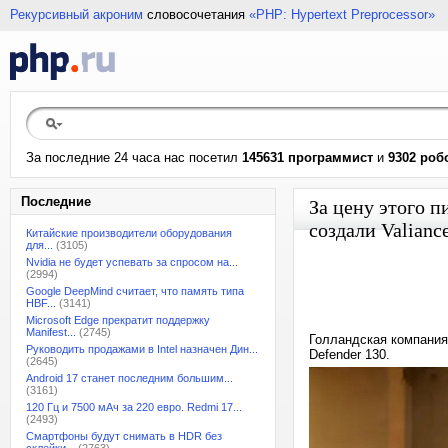
Рекурсивный акроним
словосочетания
«PHP: Hypertext Preprocessor»
За последние 24 часа нас посетил
145631 программист
и
9302 роб
Последние
За цену этого п
создали Valianc
Китайские производители оборудования
для...
(3105)
Nvidia не будет успевать за спросом на...
(2994)
Google DeepMind считает, что память типа
HBF...
(3141)
Microsoft Edge прекратит поддержку
Manifest...
(2745)
Голландская компания
Руководить продажами в Intel назначен Дин...
Defender 130.
(2645)
Android 17 станет последним большим...
(3161)
120 Гц и 7500 мАч за 220 евро. Redmi 17...
(2493)
Смартфоны будут снимать в HDR без