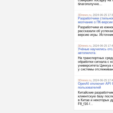
совершил посадку на 
благополучно...
3Dnews.ru
, 2024-06-25 17:
Разработчики стильног
молчание о ПК-версии
Разработчики из южно
рассказали об успехах
версию игры. Источник 
3Dnews.ru
, 2024-06-25 17:
Учёные научились отс
автопилота
На транспортных сред
обработки сигнала с 
университета Цинхуа 
у системы отслеживан
3Dnews.ru
, 2024-06-25 17:
OpenAI отключит API 
пользователей
Китайские разработчи
клиентскую базу после
в Китае и некоторых д
F8_f16 /...