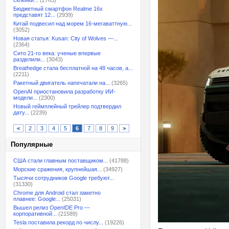
склейки...
(2763)
Бюджетный смартфон Realme 16x
представят 12...
(2939)
Китай подвесил над морем 16-мегаваттную...
(3052)
Новая статья: Kusan: City of Wolves —...
(2364)
Сито 21-го века: ученые впервые
разделили...
(3043)
Breathedge стала бесплатной на 48 часов, а...
(2211)
Ракетный двигатель напечатали на...
(3265)
OpenAI приостановила разработку ИИ-
модели...
(2300)
Новый геймплейный трейлер подтвердил
дату...
(2239)
<
2
3
4
5
6
7
8
9
>
Популярные
США стали главным поставщиком...
(41788)
Морские сражения, крупнейшая...
(34927)
Тысячи сотрудников Google требуют...
(31330)
Chrome для Android стал заметно
плавнее: Google...
(25031)
Вышел релиз OpenIDE Pro —
корпоративной...
(21589)
Tesla поставила рекорд по числу...
(19226)