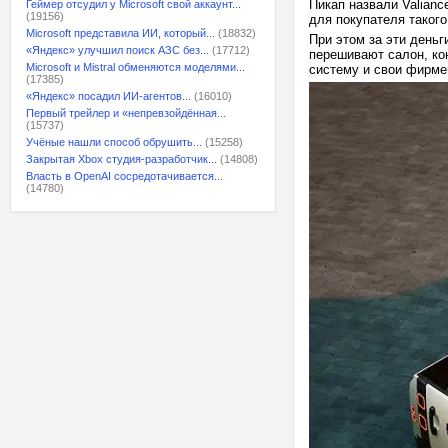
Пикап назвали Valianc
Геймер отсудил у Microsoft свой аккаунт...
(19156)
для покупателя такого
Microsoft представила ИИ, который...
(18832)
При этом за эти деньг
«Яндекс» улучшил поиск АЗС без...
(17712)
перешивают салон, ко
Microsoft и Mistral обменяются моделями...
систему и свои фирме
(17385)
«Яндекс» посадил ИИ-агентов...
(16010)
Первый трейлер и «непревзойдённая...
(15737)
Учёные нашли способ обрушить...
(15258)
Закрытая Xbox студия-разработчик...
(14808)
Власть в OpenAI сосредотачивается...
(14780)