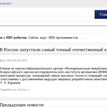
ocessor»
Гла
ов
и
9367 роботов
. Сейчас ищут 3855 программистов ...
В России запустили самый точный отечественный 
Дата: 2024-06-25 19:07
Учёные из научно-образовательного центра «Функциональные микро/нано
Всероссийского научно-исследовательского института автоматики (ВНИИ
квантовый процессор, показавший самую высокую точность операций сре
сопоставимы с достижениями ведущих мировых разработчиков квантовой
Н. Э. Баумана
Подробнее на
3Dnews.ru
Предыдущие новости