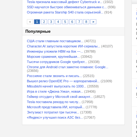
Tesla признала массовый дефект Cybertruck и...
(1502)
SSD научатся быстрее обмениваться данными с...
(936)
Огромная ракета Starship S40 стала серьезной...
(914)
<
1
2
3
4
5
6
7
8
>
Популярные
США стали главным поставщиком...
(40721)
Character.AI запустила короткие ИИ-сериалы...
(40107)
Инженеры уложили HBM на бок —...
(39788)
Морские сражения, крупнейшая...
(33942)
Тысячи сотрудников Google требуют...
(29338)
Chrome для Android стал заметно плавнее: Google...
(23656)
Россияне стали звонить и писать...
(22515)
Вышел релиз OpenIDE Pro — корпоративной...
(21009)
Mitsubishi начнёт выпускать по 1000...
(20559)
Игра в стиле «Джона Уика», новая...
(19406)
Геймер отсудил у Microsoft свой аккаунт...
(18527)
Tesla поставила рекорд по числу...
(17958)
Microsoft представила ИИ, который...
(17778)
Энтузиаст потратил три тысячи...
(17308)
«Яндекс» улучшил поиск АЗС без...
(17067)