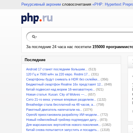
Рекурсивный акроним
словосочетания
«PHP: Hypertext Prepr
За последние 24 часа нас посетили
155000 программист
Последние
Android 17 станет последним большим...
(513)
120 Гц и 7500 мАч за 220 евро. Redmi 17...
(331)
Смартфоны будут снимать в HDR без склейки...
(356)
Бюджетный смартфон Realme 16x представят 12...
(848)
Китай подвесил над морем 16-мегаваттную...
(921)
Новая статья: Kusan: City of Wolves —...
(657)
Сито 21-го века: ученые впервые разделили...
(1132)
Breathedge стала бесплатной на 48 часов, а...
(758)
Ракетный двигатель напечатали на...
(1074)
OpenAI приостановила разработку ИИ-модели...
(772)
Новый геймплейный трейлер подтвердил дату...
(873)
Для марсианских вертолётов нового поколения...
(1382)
Китай снова попытается запустить и посадить...
(1318)