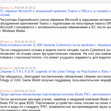
3Dnews.ru
, 2024-06-25 19:12
ЕС обвинил Microsoft в незаконной привязке Teams к Office и установк
штраф
Регуляторы Европейского союза обвинили Microsoft в нарушении антимон
объединения приложения Teams с подписками на популярные пакеты Office
Microsoft сталкивается с антимонопольными обвинениями в ЕС после а
с Windows Media...
3Dnews.ru
, 2024-06-25 19:15
Tesla отозвала более 11 000 пикапов Cybertruck из-за проблем с обшивк
После скандального отзыва в апреле почти четырёх тысяч Cybertruck из-
объявляет об отзыве своих футуристических пикапов. На этот раз компа
лобового стеклоочистителя, что может ухудшить видимость для водителя,
3Dnews.ru
, 2024-06-25 19:19
Сборник S.T.A.L.K.E.R. Legends of the Zone Trilogy на PlayStation и X
Как обещалось, благодаря пострелизному обновлению сборник постапокал
Trilogy от GSC Game World получил поддержку пользовательских модиф
3Dnews.ru
, 2024-06-25 19:20
Представлена обновлённая портативная колонка Beats Pill с автономнос
После нескольких месяцев утечек, намёков и ожиданий компания Beats
Beats Pill по цене $150. Портативное устройство очень похоже на своих
пыли и воды по стандарту IP67, возможностью воспроизведения звука 
программного обеспечения,...