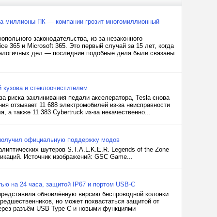
е на миллионы ПК — компании грозит многомиллионный
опольного законодательства, из-за незаконного
 365 и Microsoft 365. Это первый случай за 15 лет, когда
налогичных дел — последние подобные дела были связаны
ой кузова и стеклоочистителем
за риска заклинивания педали акселератора, Tesla снова
ния отзывает 11 688 электромобилей из-за неисправности
 а также 11 383 Cybertruck из-за некачественно...
box получил официальную поддержку модов
иптических шутеров S.T.A.L.K.E.R. Legends of the Zone
икаций. Источник изображений: GSC Game...
тью на 24 часа, защитой IP67 и портом USB-C
 представила обновлённую версию беспроводной колонки
 предшественников, но может похвастаться защитой от
через разъём USB Type-C и новыми функциями