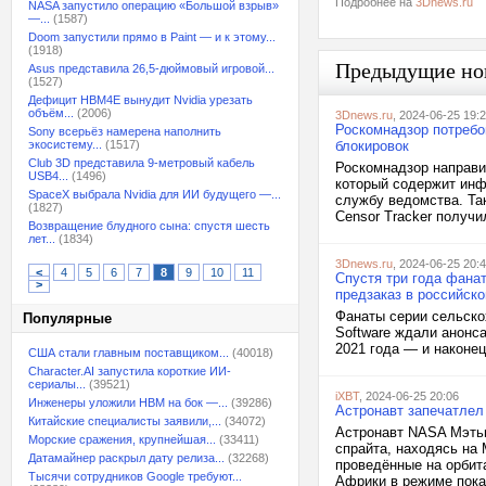
Подробнее на
3Dnews.ru
NASA запустило операцию «Большой взрыв»
—...
(1587)
Doom запустили прямо в Paint — и к этому...
(1918)
Предыдущие но
Asus представила 26,5-дюймовый игровой...
(1527)
Дефицит HBM4E вынудит Nvidia урезать
объём...
(2006)
3Dnews.ru
, 2024-06-25 19:
Роскомнадзор потребо
Sony всерьёз намерена наполнить
экосистему...
(1517)
блокировок
Club 3D представила 9-метровый кабель
Роскомнадзор направил
USB4...
(1496)
который содержит инф
SpaceX выбрала Nvidia для ИИ будущего —...
службу ведомства. Та
(1827)
Censor Tracker получ
Возвращение блудного сына: спустя шесть
лет...
(1834)
3Dnews.ru
, 2024-06-25 20:
<
4
5
6
7
8
9
10
11
Спустя три года фана
>
предзаказ в российск
Фанаты серии сельско
Популярные
Software ждали анонса
2021 года — и наконец
США стали главным поставщиком...
(40018)
Character.AI запустила короткие ИИ-
сериалы...
(39521)
iXBT
, 2024-06-25 20:06
Инженеры уложили HBM на бок —...
(39286)
Астронавт запечатлел
Китайские специалисты заявили,...
(34072)
Астронавт NASA Мэтью
Морские сражения, крупнейшая...
(33411)
спрайта, находясь на
Датамайнер раскрыл дату релиза...
(32268)
проведённые на орбит
Тысячи сотрудников Google требуют...
Африки в режиме пока