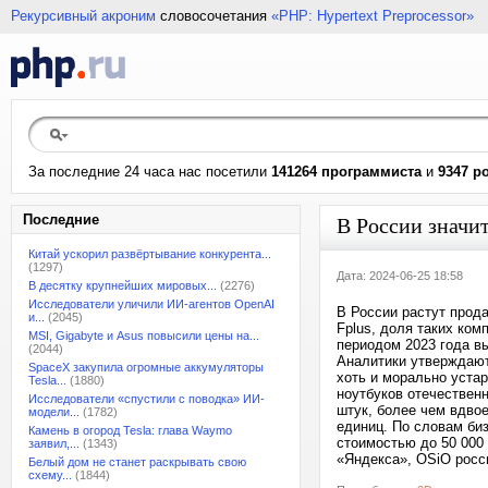
Рекурсивный акроним
словосочетания
«PHP: Hypertext Preprocessor»
За последние 24 часа нас посетили
141264 программиста
и
9347 р
Последние
В России значи
Китай ускорил развёртывание конкурента...
(1297)
Дата: 2024-06-25 18:58
В десятку крупнейших мировых...
(2276)
Исследователи уличили ИИ-агентов OpenAI
В России растут прода
и...
(2045)
Fplus, доля таких ко
MSI, Gigabyte и Asus повысили цены на...
периодом 2023 года вы
(2044)
Аналитики утверждают
SpaceX закупила огромные аккумуляторы
хоть и морально уста
Tesla...
(1880)
ноутбуков отечественн
Исследователи «спустили с поводка» ИИ-
штук, более чем вдво
модели...
(1782)
единиц. По словам биз
Камень в огород Tesla: глава Waymo
стоимостью до 50 000
заявил,...
(1343)
«Яндекса», OSiO росс
Белый дом не станет раскрывать свою
схему...
(1844)