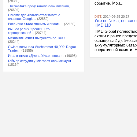
(28389)
событие. Мои...
Thermaltake представила блок питания,...
(26604)
Chrome для Android стал заметно
iXBT
, 2024-06-25 20:17
плавнее: Google...
(22852)
Уже не Nokia, но все
Россияне стали звонить и писать...
(22150)
HMD 110
Вышел релиз OpenIDE Pro —
HMD Global полностью
корпоративной...
(20744)
схожи с ранее предст
Mitsubishi начнёт выпускать по 1000...
оснащены 2-дюймовыми
(20244)
аккумуляторных батар
Owlcat починила Warhammer 40,000: Rogue
оперативной памяти. Е
Trader...
(19555)
Игра в стиле «Джона Уика», новая...
(19098)
Геймер отсудил у Microsoft свой аккаунт...
(18164)