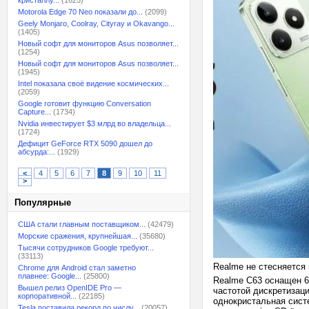
кристаллу...
(1625)
Motorola Edge 70 Neo показали до...
(2099)
Geely Monjaro, Coolray, Cityray и Okavango...
(1405)
Новый софт для мониторов Asus позволяет...
(1254)
Новый софт для мониторов Asus позволяет...
(1945)
Intel показала своё видение космических...
(2059)
Google готовит функцию Conversation
Capture...
(1734)
Nvidia инвестирует $3 млрд во владельца...
(1724)
Дефицит GeForce RTX 5090 дошел до
абсурда:...
(1929)
<
4
5
6
7
8
9
10
11
>
Популярные
США стали главным поставщиком...
(42479)
Морские сражения, крупнейшая...
(35680)
Тысячи сотрудников Google требуют...
(33113)
Realme не стесняется 
Chrome для Android стал заметно
плавнее: Google...
(25800)
Realme C63 оснащен 6
Вышел релиз OpenIDE Pro —
частотой дискретизаци
корпоративной...
(22185)
однокристальная сист
Tesla поставила рекорд по числу...
(20057)