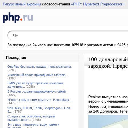
Рекурсивный акроним
словосочетания
«PHP: Hypertext Preprocessor»
За последние 24 часа нас посетили
105918 программистов
и
9425 
Последние
100-долларовый
зарядкой. Предс
OnePlus бесплатно раздает пользователям...
(2288)
Уцелевший после приводнения Starship...
(1998)
BMW уже не будет прежней: компания
запустила...
(2058)
В России создали радиационно-стойкий...
(1827)
Realme выпустила нов
«Роботы нам в этом помогут»: Илон Маск...
версии с уменьшенны
(1479)
Напомним, изначально
9200 мАч, 100 Вт, IP69K, Snapdragon 6 Gen
за 140 долларов. Тепе
5:...
(1788)
Создан электромобиль, который
вырабатывает...
(1495)
Энтузиаст подключил воду прямо к