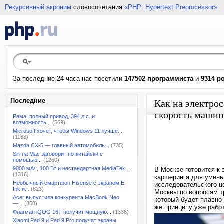
Рекурсивный акроним
словосочетания
«PHP: Hypertext Preprocessor»
За последние 24 часа нас посетили
147502 программиста
и
9314 р
Последние
Как на электро
скорость машин
Рама, полный привод, 394 л.с. и
возможность...
(569)
Microsoft хочет, чтобы Windows 11 лучше...
(1163)
Mazda CX-5 — главный автомобиль...
(735)
Siri на Mac заговорит по-китайски с
помощью...
(1260)
9000 мАч, 100 Вт и нестандартная MediaTek...
В Москве готовится к
(1316)
каршеринга для умень
Необычный смартфон Hisense с экраном E
исследовательского ц
Ink и...
(823)
Москвы по вопросам т
Acer выпустила конкурента MacBook Neo
который будет плавно
—...
(858)
же принципу уже работ
Флагман iQOO 16T получит мощную...
(1336)
Xiaomi Pad 9 и Pad 9 Pro получат экраны