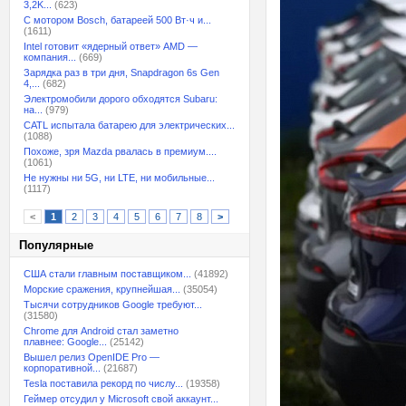
3,2K...
(623)
С мотором Bosch, батареей 500 Вт·ч и...
(1611)
Intel готовит «ядерный ответ» AMD —
компания...
(669)
Зарядка раз в три дня, Snapdragon 6s Gen
4,...
(682)
Электромобили дорого обходятся Subaru:
на...
(979)
CATL испытала батарею для электрических...
(1088)
Похоже, зря Mazda рвалась в премиум....
(1061)
Не нужны ни 5G, ни LTE, ни мобильные...
(1117)
<
1
2
3
4
5
6
7
8
>
Популярные
США стали главным поставщиком...
(41892)
Морские сражения, крупнейшая...
(35054)
Тысячи сотрудников Google требуют...
(31580)
Chrome для Android стал заметно
плавнее: Google...
(25142)
Вышел релиз OpenIDE Pro —
корпоративной...
(21687)
Tesla поставила рекорд по числу...
(19358)
Геймер отсудил у Microsoft свой аккаунт...