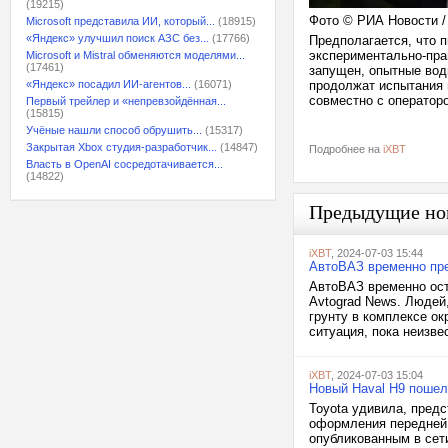
(19215)
Фото © РИА Новости 
Microsoft представила ИИ, который...
(18915)
«Яндекс» улучшил поиск АЗС без...
(17766)
Предполагается, что п
экспериментально-пра
Microsoft и Mistral обменяются моделями...
(17461)
запущен, опытные вод
«Яндекс» посадил ИИ-агентов...
(16071)
продолжат испытания в
совместно с оператор
Первый трейлер и «непревзойдённая...
(15815)
Учёные нашли способ обрушить...
(15317)
Закрытая Xbox студия-разработчик...
(14847)
Подробнее на
iXBT
Власть в OpenAI сосредотачивается...
(14822)
Предыдущие но
iXBT
, 2024-07-03 15:44
АвтоВАЗ временно пре
АвтоВАЗ временно ост
Avtograd News. Людей
грунту в комплексе ок
ситуация, пока неизв
iXBT
, 2024-07-03 15:04
Новый Haval H9 пошел 
Toyota удивила, предс
оформления передней 
опубликованным в сет