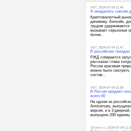
iXBT
, 2024-07-04 11:46
А ожидалось совсем д
Криптовалютный рынок
динамику. Биткойн, до
трудом удерживается 
вызывает серьезные о
более...
iXBT
, 2024-07-04 11:47
В российских поездах
РЖД собирается запус
рассказал глава холди
России красивая прир
можно было смотреть 
состав...
iXBT
, 2024-07-04 11:58
В России продают колл
всего 60
На одном из российск
Anniversary, выпущен
версии, и в 3-дверной
выпущено 200 единиц в
3Dnews.ru
, 2024-07-04 11:2