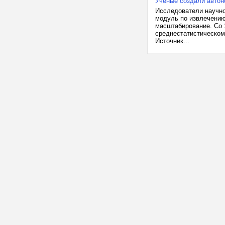
Учёные создали автон
Исследователи научно
модуль по извлечению
масштабирование. Со 1
среднестатистическому
Источник...