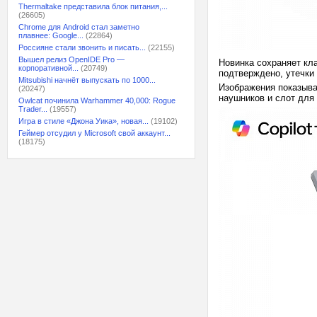
Thermaltake представила блок питания,...
(26605)
Chrome для Android стал заметно
плавнее: Google...
(22864)
Россияне стали звонить и писать...
(22155)
Вышел релиз OpenIDE Pro —
Новинка сохраняет кл
корпоративной...
(20749)
подтверждено, утечки 
Mitsubishi начнёт выпускать по 1000...
Изображения показыва
(20247)
наушников и слот для
Owlcat починила Warhammer 40,000: Rogue
Trader...
(19557)
Игра в стиле «Джона Уика», новая...
(19102)
Геймер отсудил у Microsoft свой аккаунт...
(18175)