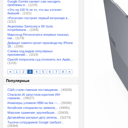
Google Gemini сможет сам находить
проблемы в...
(1219)
«Это на 100 % не то, что мы хотели»:
бывший...
(1321)
«Росатом» построит первый ветропарк в...
(1112)
Акционеры Samsung и SK hynix
потребовали...
(1094)
Марсоход Perseverance впервые показал,
как...
(1179)
Дефицит памяти грозит производству iPhone
18...
(1056)
Слежка под видом популярных
приложений:...
(1019)
OpenAI попросила суд отклонить иск Apple,...
(1216)
<
1
2
3
4
5
6
7
8
>
Популярные
США стали главным поставщиком...
(40026)
Character.AI запустила короткие ИИ-
сериалы...
(39527)
Инженеры уложили HBM на бок —...
(39290)
Китайские специалисты заявили,...
(34081)
Морские сражения, крупнейшая...
(33430)
Датамайнер раскрыл дату релиза...
(32273)
Тысячи сотрудников Google требуют...
(28394)