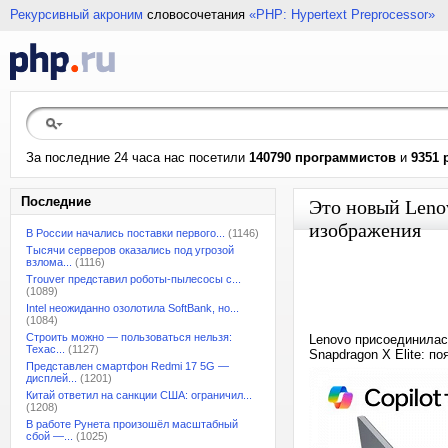
Рекурсивный акроним
словосочетания
«PHP: Hypertext Preprocessor»
За последние 24 часа нас посетили
140790 программистов
и
9351 
Последние
Это новый Lenov
изображения
В России начались поставки первого...
(1146)
Тысячи серверов оказались под угрозой
взлома...
(1116)
Trouver представил роботы-пылесосы с...
(1089)
Intel неожиданно озолотила SoftBank, но...
(1084)
Строить можно — пользоваться нельзя:
Lenovo присоединилас
Техас...
(1127)
Snapdragon X Elite: п
Представлен смартфон Redmi 17 5G —
дисплей...
(1201)
Китай ответил на санкции США: ограничил...
(1208)
В работе Рунета произошёл масштабный
сбой —...
(1025)