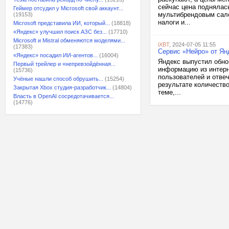
сейчас цена поднялас
Геймер отсудил у Microsoft свой аккаунт...
мультибрендовым сало
(19153)
налоги и...
Microsoft представила ИИ, который...
(18818)
«Яндекс» улучшил поиск АЗС без...
(17710)
Microsoft и Mistral обменяются моделями...
iXBT
, 2024-07-05 11:55
(17383)
Сервис «Нейро» от Ян
«Яндекс» посадил ИИ-агентов...
(16004)
Яндекс выпустил обно
Первый трейлер и «непревзойдённая...
информацию из интерн
(15736)
пользователей и отве
Учёные нашли способ обрушить...
(15254)
результате количество
Закрытая Xbox студия-разработчик...
(14804)
теме,...
Власть в OpenAI сосредотачивается...
(14776)