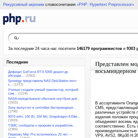
Рекурсивный акроним
словосочетания
«PHP: Hypertext Preprocessor»
За последние 24 часа нас посетили
146179 программистов
и
9303 
Последние
Представлен мо
восьмиядерном 
Дефицит GeForce RTX 5090 дошел до
абсурда:...
(1562)
Synology представила NAS DiskStation neo+
с...
(1372)
Ученые создали умный транзистор, который
сам...
(1224)
NASA переделывало обычные ноутбуки для...
(1915)
В ассортименте Orang
CM5, представляющий 
Sony выпустит в сентябре беспроводные...
(1796)
различных устройств п
9070 мАч, 100 Вт, 200 Мп, Snapdragon 8 Elite...
изделия положен проц
(1833)
объединяет восемь яде
TSMC сообщила о прорыве в разработке...
соответственно. Есть
(2384)
производительностью 
Первому Mac Pro исполнилось 20 лет —
VP9, AVS2, 8Kp30 H.2