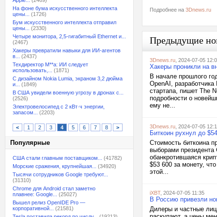
Apple...
(2469)
На фоне бума искусственного интеллекта
Подробнее на
3Dnews.ru
цены...
(1726)
Бум искусственного интеллекта отправил
цены...
(2330)
Четыре монитора, 2,5-гигабитный Ethernet и...
Предыдущие но
(2467)
Хакеры превратили навыки для ИИ-агентов
в...
(2437)
3Dnews.ru
, 2024-07-05 12:
Техдиректор M**a: ИИ следует
Хакеры проникли на в
использовать,...
(1871)
В начале прошлого го
С дизайном Nokia Lumia, экраном 3,2 дюйма
OpenAI, разработчика 
и...
(1849)
стартапа, пишет The 
В США увидели военную угрозу в дронах с...
подробности о новейш
(2526)
ему не...
Электровелосипед с 2 кВт·ч энергии,
запасом...
(2203)
3Dnews.ru
, 2024-07-05 12:1
<
1
2
3
4
5
6
7
8
>
Биткоин рухнул до $54
Популярные
Стоимость биткоина п
выборами президента 
обанкротившаяся крип
США стали главным поставщиком...
(41782)
$53 600 за монету, чт
Морские сражения, крупнейшая...
(34920)
этой...
Тысячи сотрудников Google требуют...
(31310)
Chrome для Android стал заметно
iXBT
, 2024-07-05 11:35
плавнее: Google...
(25027)
В Россию привезли но
Вышел релиз OpenIDE Pro —
корпоративной...
(21581)
Дилеры и частные лиц
раскупают, а цены мен
Tesla поставила рекорд по числу...
(19213)