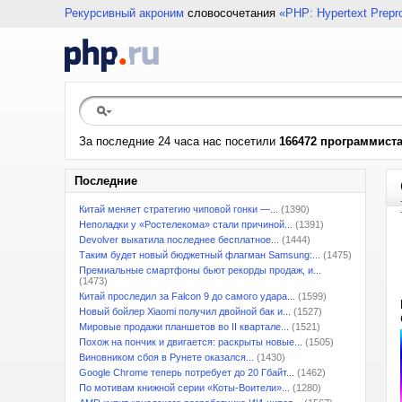
Рекурсивный акроним
словосочетания
«PHP: Hypertext Prepr
За последние 24 часа нас посетили
166472 программист
Последние
Китай меняет стратегию чиповой гонки —...
(1390)
Неполадки у «Ростелекома» стали причиной...
(1391)
Devolver выкатила последнее бесплатное...
(1444)
Таким будет новый бюджетный флагман Samsung:...
(1475)
Премиальные смартфоны бьют рекорды продаж, и...
(1473)
Китай проследил за Falcon 9 до самого удара...
(1599)
Новый бойлер Xiaomi получил двойной бак и...
(1527)
Мировые продажи планшетов во II квартале...
(1521)
Похож на пончик и двигается: раскрыты новые...
(1505)
Виновником сбоя в Рунете оказался...
(1430)
Google Chrome теперь потребует до 20 Гбайт...
(1462)
По мотивам книжной серии «Коты-Воители»...
(1280)