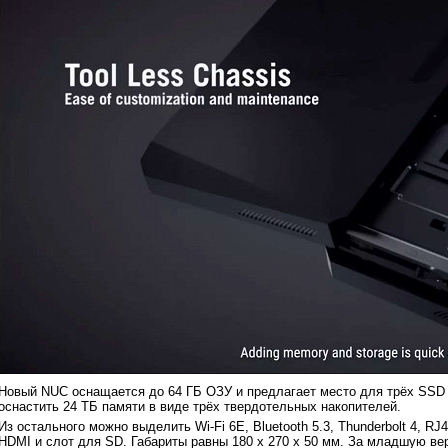
Новый NUC оснащается до 64 ГБ ОЗУ и предлагает место для трёх SSD 
оснастить 24 ТБ памяти в виде трёх твердотельных накопителей.
Из остального можно выделить Wi-Fi 6E, Bluetooth 5.3, Thunderbolt 4, RJ4
HDMI и слот для SD. Габариты равны 180 х 270 х 50 мм. За младшую в