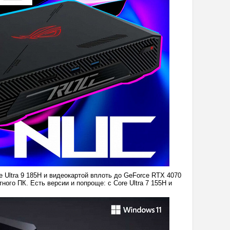
 Ultra 9 185H и видеокартой вплоть до GeForce RTX 4070
ного ПК. Есть версии и попроще: с Core Ultra 7 155H и