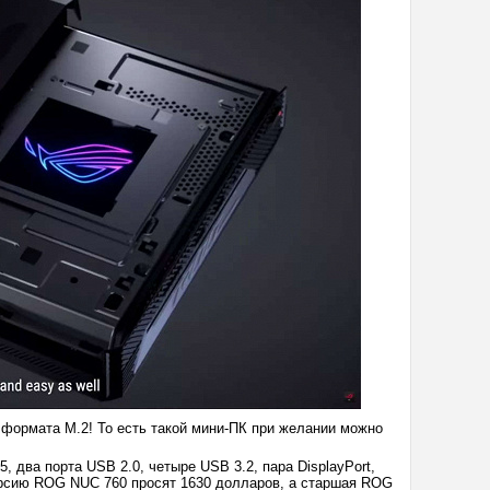
формата M.2! То есть такой мини-ПК при желании можно
5, два порта USB 2.0, четыре USB 3.2, пара DisplayPort,
ерсию ROG NUC 760 просят 1630 долларов, а старшая ROG