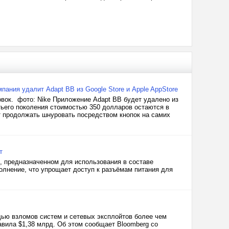
ания удалит Adapt BB из Google Store и Apple AppStore
овок. фото: Nike Приложение Adapt BB будет удалено из
тьего поколения стоимостью 350 долларов остаются в
т продолжать шнуровать посредством кнопок на самих
т
, предназначенном для использования в составе
олнение, что упрощает доступ к разъёмам питания для
ью взломов систем и сетевых эксплойтов более чем
авила $1,38 млрд. Об этом сообщает Bloomberg со