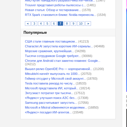
AMD купит канадского разработчика ИИ-чипов...
(1567)
Trouver представил роботы-пылесосы с...
(1481)
Новая статья: Обзор и тестирование...
(1578)
RTX Spark становится ближе: Nvidia перенесла...
(1534)
<
3
4
5
6
7
8
9
10
>
Популярные
США стали главным поставщиком...
(41213)
Character.AI запустила короткие ИИ-сериалы...
(40468)
Морские сражения, крупнейшая...
(34299)
Тысячи сотрудников Google требуют...
(30066)
Chrome для Android стал заметно плавнее: Google...
(24212)
Вышел релиз OpenIDE Pro — корпоративной...
(21200)
Mitsubishi начнёт выпускать по 1000...
(20753)
Геймер отсудил у Microsoft свой аккаунт...
(18783)
Tesla поставила рекорд по числу...
(18533)
Microsoft представила ИИ, который...
(18214)
Энтузиаст потратил три тысячи...
(17512)
«Яндекс» улучшил поиск АЗС без...
(17308)
Samsung рассчитывает запустить...
(17056)
Microsoft и Mistral обменяются моделями...
(16850)
«Яндекс» посадил ИИ-агентов...
(15548)