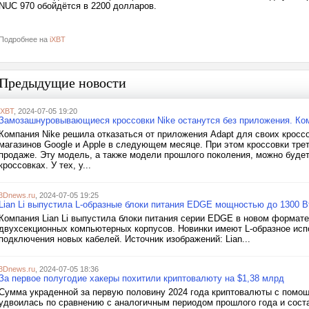
NUC 970 обойдётся в 2200 долларов.
Подробнее на
iXBT
Предыдущие новости
iXBT
, 2024-07-05 19:20
Замозашнуровывающиеся кроссовки Nike останутся без приложения. Комп
Компания Nike решила отказаться от приложения Adapt для своих кросс
магазинов Google и Apple в следующем месяце. При этом кроссовки тре
продаже. Эту модель, а также модели прошлого поколения, можно буде
кроссовках. У тех, у...
3Dnews.ru
, 2024-07-05 19:25
Lian Li выпустила L-образные блоки питания EDGE мощностью до 1300 В
Компания Lian Li выпустила блоки питания серии EDGE в новом формате
двухсекционных компьютерных корпусов. Новинки имеют L-образное исп
подключения новых кабелей. Источник изображений: Lian...
3Dnews.ru
, 2024-07-05 18:36
За первое полугодие хакеры похитили криптовалюту на $1,38 млрд
Сумма украденной за первую половину 2024 года криптовалюты с помощ
удвоилась по сравнению с аналогичным периодом прошлого года и сост