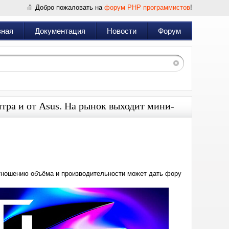
Добро пожаловать на
форум PHP программистов
!
вная
Документация
Новости
Форум
литра и от Asus. На рынок выходит мини-
Дата:
2024-
07-
05
19:12
тношению объёма и производительности может дать фору