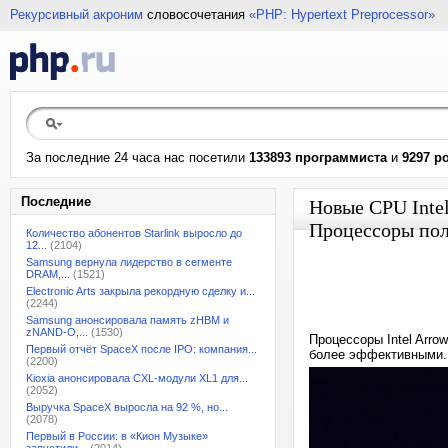
Рекурсивный акроним
словосочетания
«PHP: Hypertext Preprocessor»
За последние 24 часа нас посетили
133893 программиста
и
9297 р
Последние
Новые CPU Intel
Процессоры полу
Количество абонентов Starlink выросло до
12...
(2104)
Samsung вернула лидерство в сегменте
DRAM,...
(1521)
Electronic Arts закрыла рекордную сделку и...
(2244)
Samsung анонсировала память zHBM и
zNAND-O,...
(1530)
Процессоры Intel Arro
Первый отчёт SpaceX после IPO: компания...
более эффективными
(2200)
Kioxia анонсировала CXL-модули XL1 для...
(2052)
Выручка SpaceX выросла на 92 %, но...
(2078)
Первый в России: в «Кион Музыке»