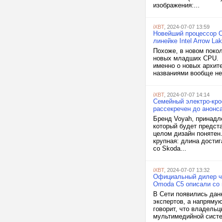
изображения:...
iXBT
, 2024-07-07 13:59
Новейший процессор Co
линейке Intel Arrow 
Похоже, в новом покол
новых младших CPU. К
именно о новых архите
названиями вообще не 
iXBT
, 2024-07-07 14:14
Семейный электро-крос
рассекречен до анонс
Бренд Voyah, принадле
который будет предст
целом дизайн понятен
крупная: длина дости
со Skoda...
iXBT
, 2024-07-07 13:32
Официальный дилер че
Omoda C5 описали со 
В Сети появились дан
экспертов, а напряму
говорит, что владель
мультимедийной систем