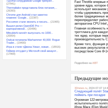
Тысячи сотрудников Google требуют...
Fast Throttle впервые
(27941)
уровне ядра, которое
Thermaltake представила блок питания,...
использует механизм у
(26393)
чтобы удерживать про
Chrome для Android стал заметно
более традиционных м
плавнее: Google...
(22387)
переопределяет рабоч
Россияне стали звонить и писать...
(21965)
авторазгона CPU Intel
Вышел релиз OpenIDE Pro —
Главная особенность н
корпоративной...
(20496)
троттлинга для каждог
Mitsubishi начнёт выпускать по 1000...
тех ядер, которые пер
(20054)
производительность C
Owlcat починила Warhammer 40,000: Rogue
Trader...
(19400)
Кроме того, функция р
Игра в стиле «Джона Уика», новая...
(18916)
высоких результатов п
Геймер отсудил у Microsoft свой аккаунт...
посредством Core i9-1
(17969)
Подробнее на
iXBT
Предыдущие но
3Dnews.ru
, 2024-07-07 14:
Следующий полёт Star
поймать при посадке
Огромная 122-метрова
испытательного полёта
Илон Маск (Elon Musk)