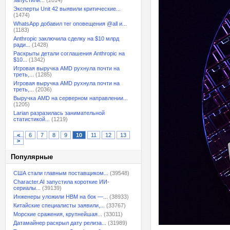
запустили...
(2014)
Эксперты Unit 42 выявили критические...
(1474)
WhatsApp добавил тег оповещения @all и...
(1183)
Anthropic заключила сделку на $10 млрд
ради...
(1428)
Раскрыты детали соглашения Anthropic на
$10...
(1342)
Игровая выручка AMD рухнула почти на
треть,...
(1285)
Игровая выручка AMD рухнула почти на
треть,...
(2036)
Выручка AMD на серверном направлении...
(1205)
Larian разразилась занимательной
статистикой...
(1219)
<
6
7
8
9
10
11
12
13
>
Популярные
США стали главным поставщиком...
(39548)
Character.AI запустила короткие ИИ-
сериалы...
(39139)
Инженеры уложили HBM на бок —...
(38933)
Китайские специалисты заявили,...
(33767)
Морские сражения, крупнейшая...
(33011)
Датамайнер раскрыл дату релиза...
(31989)