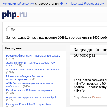
Рекурсивный акроним
словосочетания
«PHP: Hypertext Preprocessor»
За последние 24 часа нас посетил
104981 программист
и
9430 роб
Последние
За два дня боев
50 млн раз
Российский рынок ИИ превысил 316 млрд...
(1223)
Ждём появления RuStore: в Google Play
стал...
(1039)
Автобусы не потеряются: «ЭРА-ГЛОНАСС»...
(1388)
Nintendo пообещала бесплатно
отремонтировать...
(971)
Количество загрузок п
miHoYo превысило 50 
AMD без лишнего шума анонсировала
мобильные...
(1404)
релиза — соответству
Китай захватил 97 % мирового рынка...
miHoYo
(1040)
Apple готовит крупнейший редизайн Apple...
Подробнее на
3Dnews.ru
(1185)
Складной iPhone Ultra 3 получит более...