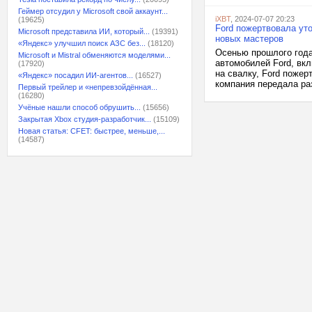
Геймер отсудил у Microsoft свой аккаунт...
iXBT
, 2024-07-07 20:23
(19625)
Ford пожертвовала ут
Microsoft представила ИИ, который...
(19391)
новых мастеров
«Яндекс» улучшил поиск АЗС без...
(18120)
Осенью прошлого года
Microsoft и Mistral обменяются моделями...
автомобилей Ford, вкл
(17920)
на свалку, Ford поже
«Яндекс» посадил ИИ-агентов...
(16527)
компания передала ра
Первый трейлер и «непревзойдённая...
(16280)
Учёные нашли способ обрушить...
(15656)
Закрытая Xbox студия-разработчик...
(15109)
Новая статья: CFET: быстрее, меньше,...
(14587)