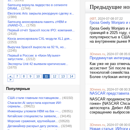
12...
(2293)
Samsung вернула лидерство в сегменте
Предыдущие но
DRAM,...
(1744)
Electronic Arts закрыла рекордную сделку и...
(2384)
iXBT
, 2024-07-08 07:22
Samsung анонсировала память zHBM и
Гроза Geely Monjaro и
zNAND-O,...
(1750)
Гроза Geely Monjaro и
Первый отчёт SpaceX после IPO: компания...
границей в 2025 году,
(2418)
популярностью в США. 
Kioxia анонсировала CXL-модули XL1 для...
на внутреннем рынке К
(2253)
Выручка SpaceX выросла на 92 %, но...
(2245)
3Dnews.ru
, 2024-07-08 05:
Первый в России: в «Кион Музыке»
Продвинутая интеграци
запустили...
(2212)
Как уже не раз отмеч
Эксперты Unit 42 выявили критические...
(1670)
ассистент Siri после
технологий семейства 
<
7
8
9
10
11
12
13
14
Более глубокая интегр
>
Популярные
3Dnews.ru
, 2024-07-08 00:
NASCAR представила п
США стали главным поставщиком...
(40150)
NASCAR продемонстрир
Character.AI запустила короткие ИИ-
гонке» (NASCAR Chicag
сериалы...
(39621)
автоспорта. Дебют AB
Инженеры уложили HBM на бок —...
(39351)
сокращению выбросов.
Китайские специалисты заявили,...
(34145)
Морские сражения, крупнейшая...
(33520)
3Dnews.ru
, 2024-07-08 00:
Датамайнер раскрыл дату релиза...
(32348)
Новая статья: ИИтоги 