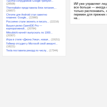
Тысячи сотрудников Google требуют...
ИИ уже управляет люд
(28508)
все больше — иногда 
Thermaltake представила блок питания,...
(26657)
только распознавать,
перемен для прежних 
Chrome для Android стал заметно
плавнее: Google...
(22980)
на...
Россияне стали звонить и писать...
(22216)
Вышел релиз OpenIDE Pro —
корпоративной...
(20784)
Mitsubishi начнёт выпускать по 1000...
(20307)
Игра в стиле «Джона Уика», новая...
(19151)
Геймер отсудил у Microsoft свой аккаунт...
(18221)
Tesla поставила рекорд по числу...
(17344)