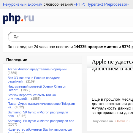
Рекурсивный акроним
словосочетания
«PHP: Hypertext Preprocessor»
За последние 24 часа нас посетили
144335 программистов
и
9374 
Последние
Apple не удастс
давлением в час
Archer Aviation представила гибридный...
(1659)
Без 3D-печати: в России наладили
серийный...
(2169)
Нашумевший ролевой боевик Crimson
Desert...
(1950)
Starlink перестанет быть только
спутниковой:...
(1885)
Ещё в прошлом месяце 
должен состояться до 
Павел Дуров назвал исчезновение Telegram
из...
(1822)
Актуальность данных 
Samsung, SK hynix и Micron распродали
за артериальным давле
всю...
(2116)
Samsung, SK hynix и Micron распродали все...
Подробнее на
3Dnews.ru
(2087)
Количество абонентов Starlink выросло до