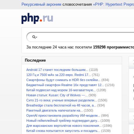
Рекурсивный акроним
словосочетания
«PHP: Hypertext Prepr
За последние 24 часа нас посетили
159298 программист
Последние
Android 17 станет последним большим...
(1118)
120 Гц и 7500 мАч за 220 евро. Redmi 17...
(761)
Смартфоны будут снимать в HDR без склейки...
(834)
Бюджетный смартфон Realme 16x представят 12...
(1216)
Китай подвесил над морем 16-мегаваттную...
(1208)
Новая статья: Kusan: City of Wolves —...
(909)
Сито 21-го века: ученые впервые разделили...
(1506)
Breathedge стала бесплатной на 48 часов, а...
(934)
Ракетный двигатель напечатали на...
(1500)
OpenAI приостановила разработку ИИ-модели...
(984)
Новый геймплейный трейлер подтвердил дату...
(1009)
Для марсианских вертолётов нового поколения...
(1596)
Китай снова попытается запустить и посадить...
(1539)