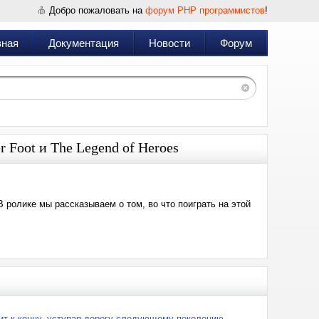
Добро пожаловать на
форум PHP программистов
!
вная
Документация
Новости
Форум
 Foot и The Legend of Heroes
ролике мы рассказываем о том, во что поиграть на этой
ит к концу, уступая дорогу следующему поколению