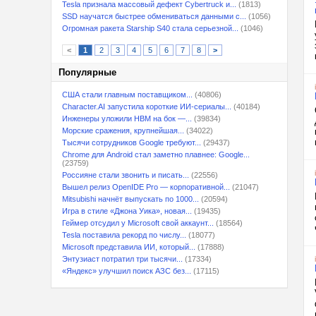
Tesla признала массовый дефект Cybertruck и...
(1813)
SSD научатся быстрее обмениваться данными с...
(1056)
Огромная ракета Starship S40 стала серьезной...
(1046)
<
1
2
3
4
5
6
7
8
>
Популярные
США стали главным поставщиком...
(40806)
Character.AI запустила короткие ИИ-сериалы...
(40184)
Инженеры уложили HBM на бок —...
(39834)
Морские сражения, крупнейшая...
(34022)
Тысячи сотрудников Google требуют...
(29437)
Chrome для Android стал заметно плавнее: Google...
(23759)
Россияне стали звонить и писать...
(22556)
Вышел релиз OpenIDE Pro — корпоративной...
(21047)
Mitsubishi начнёт выпускать по 1000...
(20594)
Игра в стиле «Джона Уика», новая...
(19435)
Геймер отсудил у Microsoft свой аккаунт...
(18564)
Tesla поставила рекорд по числу...
(18077)
Microsoft представила ИИ, который...
(17888)
Энтузиаст потратил три тысячи...
(17334)
«Яндекс» улучшил поиск АЗС без...
(17115)