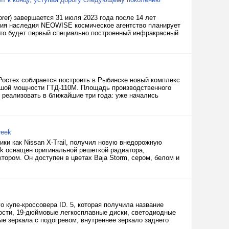
orer) завершается 31 июля 2023 года после 14 лет
ния наследия NEOWISE космическое агентство планирует
. Это будет первый специально построенный инфракрасный
Ростех собирается построить в Рыбинске новый комплекс
льшой мощности ГТД-110М. Площадь производственного
 реализовать в ближайшие три года: уже начались
reek
ки как Nissan X-Trail, получил новую внедорожную
ek оснащен оригинальной решеткой радиатора,
ором. Он доступен в цветах Baja Storm, сером, белом и
 купе-кроссовера ID. 5, которая получила название
ности, 19-дюймовые легкосплавные диски, светодиодные
е зеркала с подогревом, внутреннее зеркало заднего