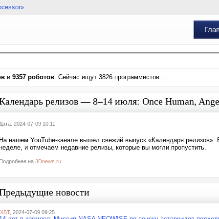
ocessor»
Гла
ов
и
9357 роботов
. Сейчас ищут 3826 программистов ...
Календарь релизов — 8–14 июля: Once Human, Anger
Дата: 2024-07-09 10:11
На нашем YouTube-канале вышел свежий выпуск «Календаря релизов». В 
неделе, и отмечаем недавние релизы, которые вы могли пропустить.
Подробнее на
3Dnews.ru
Предыдущие новости
iXBT
, 2024-07-09 09:25
14 лет в космосе: Миссия NASA NEOWISE по поиску астероидов подход