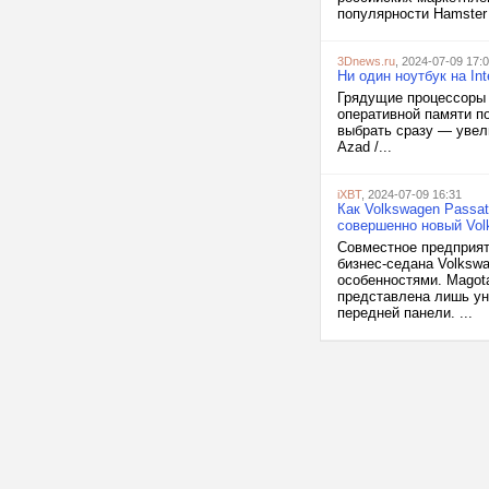
популярности Hamster 
3Dnews.ru
, 2024-07-09 17:
Ни один ноутбук на In
Грядущие процессоры 
оперативной памяти по
выбрать сразу — увели
Azad /...
iXBT
, 2024-07-09 16:31
Как Volkswagen Passa
совершенно новый Vol
Совместное предприят
бизнес-седана Volkswa
особенностями. Magot
представлена лишь ун
передней панели. ...