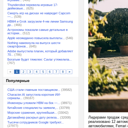
игровые...
(466)
Thunderobot перевела игровые 17-
дюймовые...
(625)
Смерть игр на дисках не навредит Capcom
—...
(539)
HBM4 и Grok загрузили 4-нм линии Samsung
до...
(466)
Астрономы показали самые детальные в
истории...
(512)
Apple неожиданно повысила выплаты...
(546)
Nothing намекнула на выпуск шести
смартфонов...
(645)
Adobe выпустила плагин, который добавляет
70...
(786)
Богатым будет тяжелее: Caviar утяжелила...
(767)
<
1
2
3
4
5
6
7
8
>
Популярные
США стали главным поставщиком...
(39582)
Character.AI запустила короткие ИИ-
сериалы...
(39167)
Инженеры уложили HBM на бок —...
(38971)
Китайские специалисты заявили,...
(33799)
Морские сражения, крупнейшая...
(33042)
Лидерами продаж среди
Датамайнер раскрыл дату релиза...
(32008)
реализовано 12 автомо
Тысячи сотрудников Google требуют...
автомобилями, Ferrari
(27977)