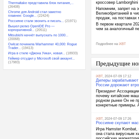
кроссовер Lamborghini
Thermaltake представила блок питания,...
(26408)
Напомним, запрет на 
Chrome для Android стал заметно
Великобританией в чи
плавнее: Google...
(22424)
продаж, на поставках 
Россияне стали звонить и писать...
(21971)
В первом квартале 20
Вышел релиз OpenIDE Pro —
чем за аналогичный пе
корпоративной...
(20511)
Mitsubishi начнёт выпускать по 1000...
(20068)
Подробнее на
iXBT
Owlcat починила Warhammer 40,000: Rogue
Trader...
(19413)
Игра в стиле «Джона Уика», новая...
(18933)
Геймер отсудил у Microsoft свой аккаунт...
Предыдущие но
(17983)
iXBT
, 2024-07-09 17:12
Дилеры зарабатывают в
России дорожают втро
Президент Ассоциаци
почему китайские маши
родном рынке Он не пр
конкретные примеры. А
iXBT
, 2024-07-09 17:26
Россияне скупают мас
Игра Hamster Kombat, 
она стала вирусным х
российских маркетпле