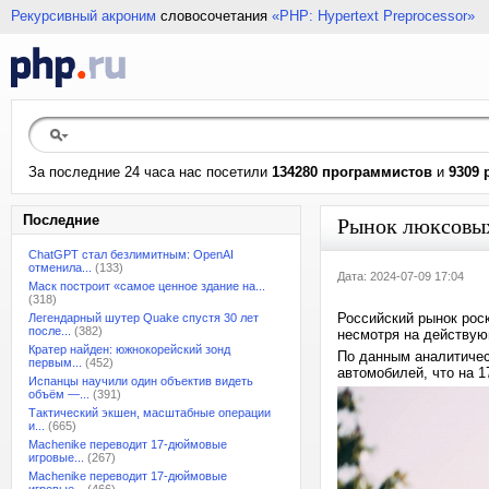
Рекурсивный акроним
словосочетания
«PHP: Hypertext Preprocessor»
За последние 24 часа нас посетили
134280 программистов
и
9309 
Последние
Рынок люксовых
ChatGPT стал безлимитным: OpenAI
отменила...
(133)
Дата: 2024-07-09 17:04
Маск построит «самое ценное здание на...
(318)
Российский рынок рос
Легендарный шутер Quake спустя 30 лет
после...
(382)
несмотря на действую
Кратер найден: южнокорейский зонд
По данным аналитичес
первым...
(452)
автомобилей, что на 
Испанцы научили один объектив видеть
объём —...
(391)
Тактический экшен, масштабные операции
и...
(665)
Machenike переводит 17-дюймовые
игровые...
(267)
Machenike переводит 17-дюймовые