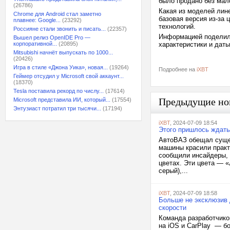
было продано без мало
(26786)
Какая из моделей лин
Chrome для Android стал заметно
базовая версия из-за 
плавнее: Google...
(23292)
технологий.
Россияне стали звонить и писать...
(22357)
Информацией поделился
Вышел релиз OpenIDE Pro —
корпоративной...
(20895)
характеристики и даты
Mitsubishi начнёт выпускать по 1000...
(20426)
Игра в стиле «Джона Уика», новая...
(19264)
Подробнее на
iXBT
Геймер отсудил у Microsoft свой аккаунт...
(18370)
Tesla поставила рекорд по числу...
(17614)
Предыдущие но
Microsoft представила ИИ, который...
(17554)
Энтузиаст потратил три тысячи...
(17194)
iXBT
, 2024-07-09 18:54
Этого пришлось ждать 
АвтоВАЗ обещал сущес
машины красили практ
сообщили инсайдеры, 
цветах. Эти цвета — «
серый),...
iXBT
, 2024-07-09 18:58
Больше не эксклюзив 
скорости
Команда разработчико
на iOS и CarPlay — бо