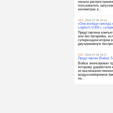
начала распространен
пользователь запуска
километрах в...
iXBT
, 2024-07-09 18:14
«Она вообще никогда 
Logitech G309 с супе
Представлена компьют
или без батарейки, ес
суперконденсатором вн
двухрежимную беспров
iXBT
, 2024-07-09 18:27
Представлен Brabus S
Brabus анонсировал п
которому доработали к
из высококачественно
воздухозаборников ба
на...