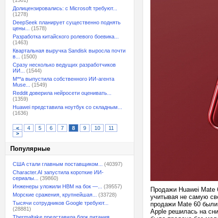
(1501)
Долицензировались: с Microsoft требуют...
(1278)
DeepSeek планирует существенно поднять
цены...
(1578)
Разработка китайского ролевого боевика...
(1463)
Квартальная выручка Sandisk выросла почти
в...
(1500)
Сразу несколько ведущих разработчиков
ИИ...
(1544)
M**a выпустила собственного ИИ-агента
Muse...
(1549)
Reddit доверила нейросети оценивать...
(1359)
Huawei представила ноутбук со складным...
(1636)
<
4
5
6
7
8
9
10
11
>
Популярные
США стали главным поставщиком...
(40397)
Character.AI запустила короткие ИИ-
сериалы...
(39860)
Инженеры уложили HBM на бок —...
(39557)
Продажи Huawei Mate 
Морские сражения, крупнейшая...
(33728)
учитывая не самую св
Тысячи сотрудников Google требуют...
продажи Mate 60 были 
(28881)
Apple решилась на сн
Thermaltake представила блок питания,...