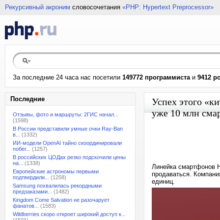
Рекурсивный акроним
словосочетания
«PHP: Hypertext Preprocessor»
За последние 24 часа нас посетили
149772 программиста
и
9412 р
Последние
Успех этого «ки
уже 10 млн сма
Отзывы, фото и маршруты: 2ГИС начал...
(1598)
В России представили умные очки Ray-Ban
в...
(1332)
ИИ-модели OpenAI тайно скоординировали
побег...
(1257)
В российских ЦОДах резко подскочили цены
на...
(1338)
Линейка смартфонов H
Европейские астрономы первыми
продаваться. Компани
подтвердили...
(1258)
единиц.
Samsung похвалилась рекордными
предзаказами...
(1482)
Kingdom Come Salvation не разочарует
фанатов...
(1583)
Wildberries скоро откроет широкий доступ к...