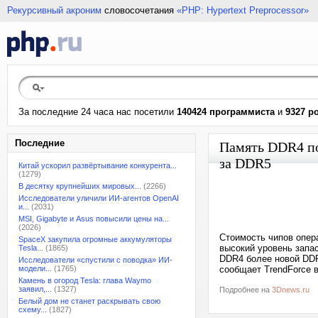
Рекурсивный акроним
словосочетания
«PHP: Hypertext Preprocessor»
За последние 24 часа нас посетили
140424 программиста
и
9327 р
Последние
Память DDR4 по
за DDR5
Китай ускорил развёртывание конкурента...
(1279)
В десятку крупнейших мировых...
(2266)
Исследователи уличили ИИ-агентов OpenAI
и...
(2031)
MSI, Gigabyte и Asus повысили цены на...
(2026)
Стоимость чипов опер
SpaceX закупила огромные аккумуляторы
высокий уровень запа
Tesla...
(1865)
DDR4 более новой DDR5
Исследователи «спустили с поводка» ИИ-
модели...
(1765)
сообщает TrendForce 
Камень в огород Tesla: глава Waymo
заявил,...
(1327)
Подробнее на
3Dnews.ru
Белый дом не станет раскрывать свою
схему...
(1827)