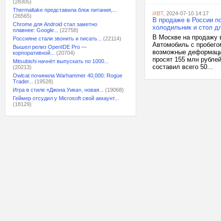
(28305)
Thermaltake представила блок питания,...
iXBT
, 2024-07-10 14:17
(26565)
В продаже в России п
Chrome для Android стал заметно
холодильник и стол дл
плавнее: Google...
(22758)
В Москве на продажу в
Россияне стали звонить и писать...
(22114)
Автомобиль с пробего
Вышел релиз OpenIDE Pro —
возможные деформации
корпоративной...
(20704)
просят 155 млн рублей
Mitsubishi начнёт выпускать по 1000...
составил всего 50...
(20213)
Owlcat починила Warhammer 40,000: Rogue
Trader...
(19528)
Игра в стиле «Джона Уика», новая...
(19068)
Геймер отсудил у Microsoft свой аккаунт...
(18129)