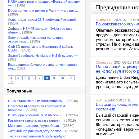
NASA запустило операцию «Большой взрыв»
—...
(1565)
Предыдущие но
Doom запустили прямо в Paint — и к этому...
(1908)
Asus представила 26,5-дюймовый игровой...
3Dnews.ru
, 2024-07-10 15:
(1514)
Робоэкскаватор обучи
Дефицит HBM4E вынудит Nvidia урезать
Опытным экскаваторщи
объём...
(1988)
пределы досягаемости
Sony всерьёз намерена наполнить
учеником, который та
экосистему...
(1505)
стрелы. На очереди ш
Club 3D представила 9-метровый кабель
разных высотах. Источ
USB4...
(1489)
SpaceX выбрала Nvidia для ИИ будущего —...
(1811)
3Dnews.ru
, 2024-07-10 14:
Возвращение блудного сына: спустя шесть
Одной левой: стримерш
лет...
(1821)
не используя вторую 
Дополнение Elden Ring
<
4
5
6
7
8
9
10
11
>
посчитала это испыта
уровня, используя для
Популярные
iXBT
, 2024-07-10 14:11
США стали главным поставщиком...
(39940)
Бывший руководитель 
Character.AI запустила короткие ИИ-
состоянии
сериалы...
(39455)
Бывший старший вице-
Инженеры уложили HBM на бок —...
(39236)
социальных сетях и п
Китайские специалисты заявили,...
(34019)
95. Эта история начал
Морские сражения, крупнейшая...
(33330)
«специальной версии»
Датамайнер раскрыл дату релиза...
(32228)
внимание...
Тысячи сотрудников Google требуют...