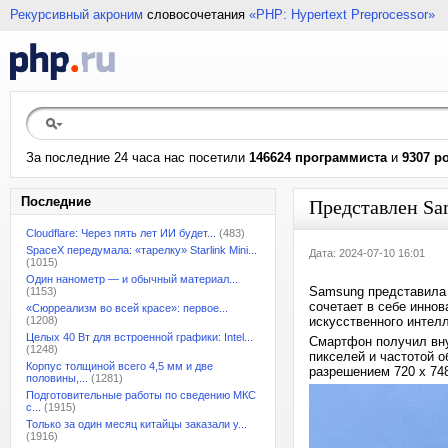
Рекурсивный акроним
словосочетания
«PHP: Hypertext Preprocessor»
За последние 24 часа нас посетили
146624 программиста
и
9307 р
Последние
Представлен Sa
Cloudflare: Через пять лет ИИ будет...
(483)
SpaceX передумала: «тарелку» Starlink Mini...
Дата: 2024-07-10 16:01
(1015)
Один нанометр — и обычный материал...
Samsung представила 
(1153)
сочетает в себе инно
«Сюрреализм во всей красе»: первое...
(1208)
искусственного интелл
Целых 40 Вт для встроенной графики: Intel...
Смартфон получил вну
(1248)
пикселей и частотой 
Корпус толщиной всего 4,5 мм и две
разрешением 720 x 74
половины,...
(1281)
Подготовительные работы по сведению МКС
с...
(1915)
Только за один месяц китайцы заказали у...
(1916)