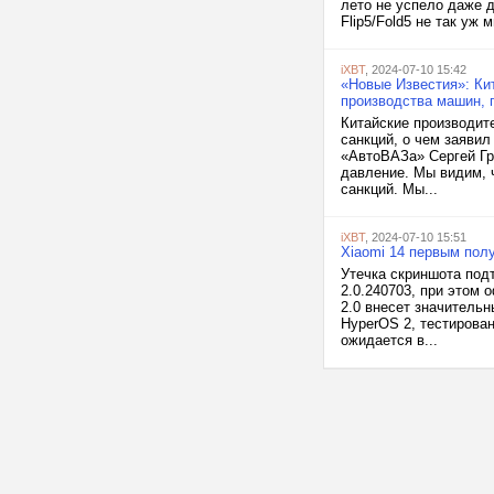
лето не успело даже д
Flip5/Fold5 не так уж 
iXBT
, 2024-07-10 15:42
«Новые Известия»: Ки
производства машин, 
Китайские производите
санкций, о чем заяви
«АвтоВАЗа» Сергей Гр
давление. Мы видим, 
санкций. Мы...
iXBT
, 2024-07-10 15:51
Xiaomi 14 первым пол
Утечка скриншота под
2.0.240703, при этом
2.0 внесет значитель
HyperOS 2, тестирован
ожидается в...