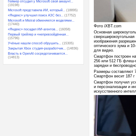
Геймер отсудил у Microsoft свой аккаунт...
(19198)
Microsoft представила ИИ, который...
(18895)
«Яндекс» улучшил поиск АЗС без...
(17752)
Microsoft и Mistral обменяются моделями...
(17440)
Фото iXBT.com
«Яндекс» посадил ИИ-агентов...
(16058)
Основная широкоуголь
Первый трейлер и «непревзойдённая...
сверхширокоугольная 
(15796)
изображения разрешен
Учёные нашли способ обрушить...
(15305)
оптического зума и 1
Закрытая Xbox студия-разработчик...
(14836)
для видео.
Власть в OpenAI сосредотачивается...
Смартфон построен на
(14813)
256 или 512 ГБ флеш-
зарядки и беспроводно
Размеры составляют 71
Смартфон весит 187 г 
Смартфон получил ус
и персонализации и и
искусственного интелл