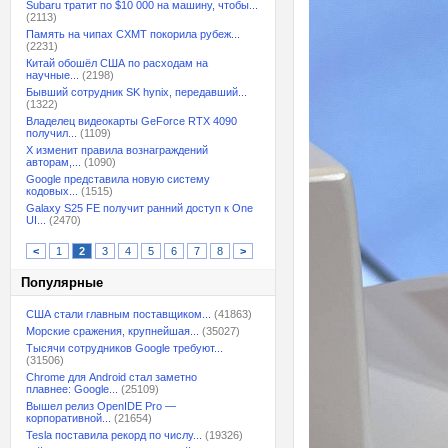
Subaru тратит по $10 000 на машину, чтобы...
(2113)
Память на чипах CXMT покорила рубеж...
(2231)
Китай обошёл США по расходам на
научные...
(2198)
Бывший сотрудник SK hynix, передавший...
(1322)
Владелец видеокарты GeForce RTX 4090
получил...
(1109)
X изменит правила вознаграждений
авторам,...
(1090)
Google представила новую систему
кодовых...
(1515)
Galaxy S25 FE получит ранний доступ к One
UI...
(2470)
<
1
2
3
4
5
6
7
8
>
Популярные
США стали главным поставщиком...
(41863)
Морские сражения, крупнейшая...
(35027)
Тысячи сотрудников Google требуют...
(31506)
Chrome для Android стал заметно
плавнее: Google...
(25109)
Вышел релиз OpenIDE Pro —
корпоративной...
(21654)
Tesla поставила рекорд по числу...
(19326)