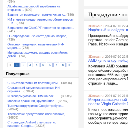
(654)
Alibaba нашла способ заработать на
открытом...
(600)
Предыдущие но
Вашингтон расследует доступ Китая к...
(586)
ИИ впервые создал жизнеспособные вирусы
— в...
(905)
3Dnews.ru
, 2024-07-10 22:
В приложении ChatGPT появится генератор...
Надёжный инсайдер: пе
(741)
Проверенный инсайдер
LG оправдалась за софт для мониторов,...
(736)
портала Insider Gamin
Pass. Источник изобр
Опасная тенденция: нашумевшая ИИ-
модель...
(738)
Минцифры задумало лишить российских
детей...
(741)
3Dnews.ru
, 2024-07-10 22:
AMD купила крупнейшу
<
1
2
3
4
5
6
7
8
>
Компания AMD объявил
европейского разрабо
Популярные
составила 665 млн до
специализированного П
США стали главным поставщиком...
(40416)
отрасли в лице...
Character.AI запустила короткие ИИ-
сериалы...
(39894)
3Dnews.ru
, 2024-07-10 21:
Инженеры уложили HBM на бок —...
(39585)
Микрогравитационный 
Морские сражения, крупнейшая...
(33747)
полёта Virgin Galactic 
Тысячи сотрудников Google требуют...
(28924)
8 июня состоялась мис
границу космоса тури
Thermaltake представила блок питания,...
(26805)
микрогравитационного
сообщили теперь разра
Chrome для Android стал заметно
плавнее: Google...
(23323)