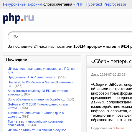
Рекурсивный акроним
словосочетания
«PHP: Hypertext Preprocessor»
За последние 24 часа нас посетили
150114 программистов
и
9414 
Последние
«Сбер» теперь 
ИИ научился находить уязвимости в ПО, но
для...
(0)
Дата: 2024-07-10 23:02
Предзаказы GTA VI «настолько...
(514)
Почти 70 % ИИ-бизнеса Microsoft завязано
«Сбер» и BitRiver, оп
на...
(657)
объявили о стратегич
Asus готовит семёрку OLED-мониторов,
цифровой трансформац
включая...
(667)
применения передовых
Suno объявила о планах по борьбе с...
(200)
данных, сопровождени
GeForce RTX 2080 Ti неожиданно стали
взаимодействие компа
хитом...
(765)
цифровых сервисов, с
«Извините, опечатка»: Claude Opus 5
технологий и повышен
удалил...
(691)
образовательных и по
Три четверти европейских компаний
опасаются,...
(643)
Подробнее на
3Dnews.ru
ИИ начал отвечать на звонки в службе...