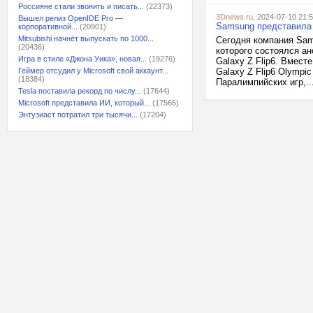
Россияне стали звонить и писать...
(22373)
3Dnews.ru
, 2024-07-10 21:
Вышел релиз OpenIDE Pro —
Samsung представила с
корпоративной...
(20901)
Mitsubishi начнёт выпускать по 1000...
Сегодня компания Sam
(20436)
которого состоялся ан
Игра в стиле «Джона Уика», новая...
(19276)
Galaxy Z Flip6. Вмес
Геймер отсудил у Microsoft свой аккаунт...
Galaxy Z Flip6 Olympi
(18384)
Паралимпийских игр,..
Tesla поставила рекорд по числу...
(17644)
Microsoft представила ИИ, который...
(17565)
Энтузиаст потратил три тысячи...
(17204)