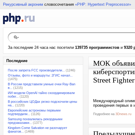
Рекурсивный акроним
словосочетания
«PHP: Hypertext Preprocessor»
За последние 24 часа нас посетили
139735 программистов
и
9320 
Последние
МОК объявил,
киберспорти
После запрета FCC производители...
(1246)
Отзывы, фото и маршруты: 2ГИС начал...
Street Fighte
(1475)
В России представили умные очки Ray-Ban
в...
(1215)
ИИ-модели OpenAI тайно скоординировали
побег...
(1120)
Международный олимпи
В российских ЦОДах резко подскочили цены
проведения первых в 
на...
(1220)
Европейские астрономы первыми
подтвердили...
(1126)
Подробнее на
3Dnews.ru
Samsung похвалилась рекордными
предзаказами...
(1377)
Kingdom Come Salvation не разочарует
фанатов...
(1469)
Предыдущи