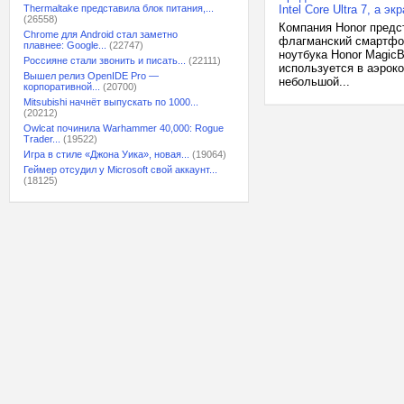
Thermaltake представила блок питания,...
Intel Core Ultra 7, а э
(26558)
Компания Honor предст
Chrome для Android стал заметно
флагманский смартфон
плавнее: Google...
(22747)
ноутбука Honor MagicB
Россияне стали звонить и писать...
(22111)
используется в аэрок
Вышел релиз OpenIDE Pro —
небольшой...
корпоративной...
(20700)
Mitsubishi начнёт выпускать по 1000...
(20212)
Owlcat починила Warhammer 40,000: Rogue
Trader...
(19522)
Игра в стиле «Джона Уика», новая...
(19064)
Геймер отсудил у Microsoft свой аккаунт...
(18125)