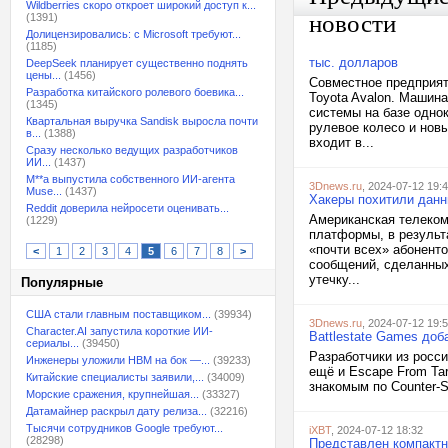
Wildberries скоро откроет широкий доступ к...
новости
(1391)
Долицензировались: с Microsoft требуют...
(1185)
тыс. долларов
DeepSeek планирует существенно поднять
цены...
(1456)
Совместное предприят
Разработка китайского ролевого боевика...
Toyota Avalon. Машин
(1345)
системы на базе одно
Квартальная выручка Sandisk выросла почти
рулевое колесо и нов
в...
(1388)
входит в...
Сразу несколько ведущих разработчиков
ИИ...
(1437)
M**a выпустила собственного ИИ-агента
3Dnews.ru
, 2024-07-12 19:
Muse...
(1437)
Хакеры похитили данн
Reddit доверила нейросети оценивать...
Американская телеком
(1229)
платформы, в результ
«почти всех» абонент
<
1
2
3
4
5
6
7
8
>
сообщений, сделанных
утечку...
Популярные
США стали главным поставщиком...
(39934)
3Dnews.ru
, 2024-07-12 19:
Character.AI запустила короткие ИИ-
Battlestate Games доб
сериалы...
(39450)
Разработчики из росси
Инженеры уложили HBM на бок —...
(39233)
ещё и Escape From Tar
Китайские специалисты заявили,...
(34009)
знакомым по Counter-St
Морские сражения, крупнейшая...
(33327)
Датамайнер раскрыл дату релиза...
(32216)
Тысячи сотрудников Google требуют...
iXBT
, 2024-07-12 18:32
(28298)
Представлен компактны