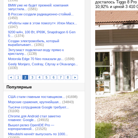
(1539)
досталось Tiggo 8 Pro
BMW уже не будет прежней: компания
10,92% и ценой 3 410 0
запустила...
(1581)
В России создали радиационно-стойкий...
(1450)
«Роботы нам в этом помогут»: Илон Маск...
(1047)
9200 мАч, 100 Вт, IP69K, Snapdragon 6 Gen
5:...
(1374)
Создан электромобиль, который
вырабатывает...
(1091)
Энтузиаст подключил воду прямо к
кристаллу...
(1139)
Motorola Edge 70 Neo показали до...
(1599)
Geely Monjaro, Coolray, Cityray и Okavango...
(1030)
<
1
2
3
4
5
6
7
8
>
Популярные
США стали главным поставщиком...
(41698)
Морские сражения, крупнейшая...
(34843)
Тысячи сотрудников Google требуют...
(31100)
Chrome для Android стал заметно
плавнее: Google...
(24915)
Вышел релиз OpenIDE Pro —
корпоративной...
(21525)
Mitsubishi начнёт выпускать по 1000...
(21003)