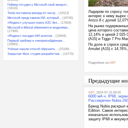
Геймер отсудил у Microsoft свой аккаунт...
(19116)
Лидером по спросу тож
Tesla поставила рекорд по числу...
(19113)
интерес к нему вырос 
Microsoft представила ИИ, который...
(18740)
Arrizo 8 с долей 12,07
«Яндекс» улучшил поиск АЗС без...
(17654)
На рынке подержанных
Microsoft и Mistral обменяются моделями...
цена которого состави
(17305)
12,14% и ценой 2 025 0
«Яндекс» посадил ИИ-агентов...
(15944)
(A15) и Tiggo 7 Pro Ma
Первый трейлер и «непревзойдённая...
(15681)
По доле в спросе сред
Amulet (A15) с 14,76%,
Учёные нашли способ обрушить...
(15189)
Закрытая Xbox студия-разработчик...
(14770)
Подробнее на
iXBT
Предыдущие но
iXBT
, 2024-07-15 08:50
6000 мА·ч, IP68, экран
Рассекречен Nubia Z60 
Бренд Nubia раскрыл 
Edition. Самое интере
изначально использова
защиту IP68 и аккумул