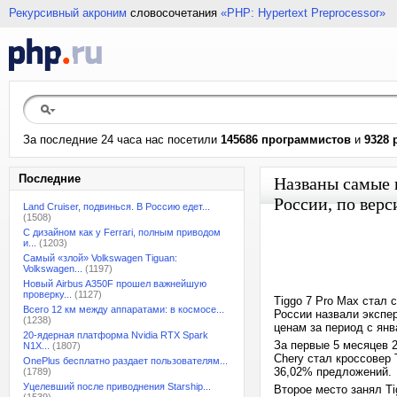
Рекурсивный акроним
словосочетания
«PHP: Hypertext Preprocessor»
За последние 24 часа нас посетили
145686 программистов
и
9328 
Последние
Названы самые 
России, по верс
Land Cruiser, подвинься. В Россию едет...
(1508)
С дизайном как у Ferrari, полным приводом
и...
(1203)
Самый «злой» Volkswagen Tiguan:
Volkswagen...
(1197)
Новый Airbus A350F прошел важнейшую
проверку...
(1127)
Tiggo 7 Pro Max стал
Всего 12 км между аппаратами: в космосе...
России назвали экспе
(1238)
ценам за период с янв
20-ядерная платформа Nvidia RTX Spark
За первые 5 месяцев 
N1X...
(1807)
Chery стал кроссовер 
OnePlus бесплатно раздает пользователям...
36,02% предложений.
(1789)
Уцелевший после приводнения Starship...
Второе место занял Ti