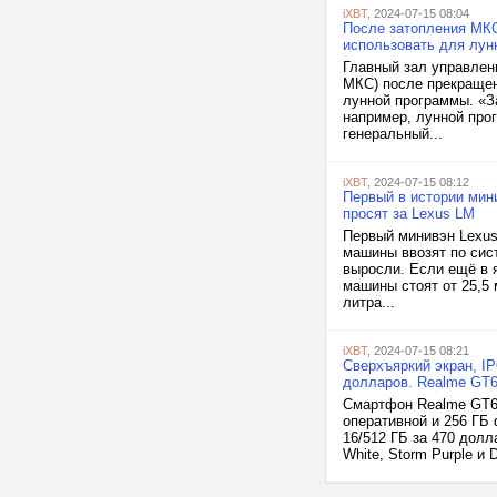
iXBT
, 2024-07-15 08:04
После затопления МКС
использовать для лун
Главный зал управлен
МКС) после прекращен
лунной программы. «За
например, лунной про
генеральный...
iXBT
, 2024-07-15 08:12
Первый в истории мини
просят за Lexus LM
Первый минивэн Lexus 
машины ввозят по сис
выросли. Если ещё в я
машины стоят от 25,5
литра...
iXBT
, 2024-07-15 08:21
Сверхъяркий экран, IP
долларов. Realme GT6
Смартфон Realme GT6 
оперативной и 256 ГБ 
16/512 ГБ за 470 долл
White, Storm Purple и