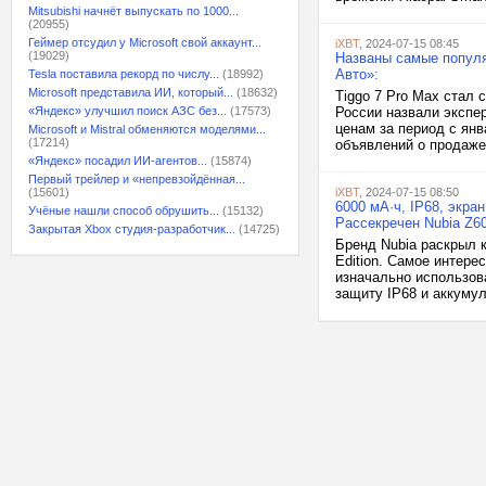
Mitsubishi начнёт выпускать по 1000...
(20955)
Геймер отсудил у Microsoft свой аккаунт...
iXBT
, 2024-07-15 08:45
(19029)
Названы самые популя
Авто»:
Tesla поставила рекорд по числу...
(18992)
Microsoft представила ИИ, который...
(18632)
Tiggo 7 Pro Max стал
«Яндекс» улучшил поиск АЗС без...
(17573)
России назвали экспе
ценам за период с янв
Microsoft и Mistral обменяются моделями...
(17214)
объявлений о продаже 
«Яндекс» посадил ИИ-агентов...
(15874)
Первый трейлер и «непревзойдённая...
(15601)
iXBT
, 2024-07-15 08:50
6000 мА·ч, IP68, экран
Учёные нашли способ обрушить...
(15132)
Рассекречен Nubia Z60 
Закрытая Xbox студия-разработчик...
(14725)
Бренд Nubia раскрыл 
Edition. Самое интере
изначально использова
защиту IP68 и аккумул