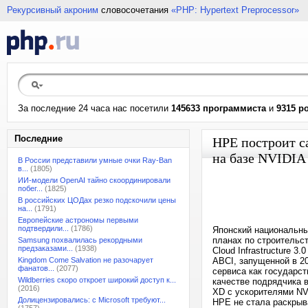
Рекурсивный акроним
словосочетания
«PHP: Hypertext Preprocessor»
За последние 24 часа нас посетили
145633 программиста
и
9315 р
Последние
HPE построит 
на базе NVIDIA
В России представили умные очки Ray-Ban
в...
(1805)
ИИ-модели OpenAI тайно скоординировали
побег...
(1825)
В российских ЦОДах резко подскочили цены
на...
(1791)
Европейские астрономы первыми
подтвердили...
(1786)
Японский национальны
планах по строительст
Samsung похвалилась рекордными
предзаказами...
(1938)
Cloud Infrastructure 
Kingdom Come Salvation не разочарует
ABCI, запущенной в 2
фанатов...
(2077)
сервиса как государст
Wildberries скоро откроет широкий доступ к...
качестве подрядчика 
(2016)
XD с ускорителями NV
Долицензировались: с Microsoft требуют...
HPE не стала раскрыв