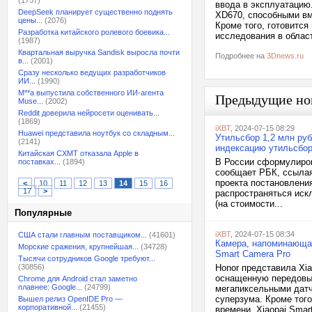
(1757)
ввода в эксплуатацию.
DeepSeek планирует существенно поднять
XD670, способными вме
цены...
(2076)
Кроме того, готовится
Разработка китайского ролевого боевика...
исследования в облас
(1987)
Квартальная выручка Sandisk выросла почти
Подробнее на
3Dnews.ru
в...
(2001)
Сразу несколько ведущих разработчиков
ИИ...
(1990)
M**a выпустила собственного ИИ-агента
Предыдущие но
Muse...
(2002)
Reddit доверила нейросети оценивать...
(1869)
iXBT
, 2024-07-15 08:29
Huawei представила ноутбук со складным...
Утильсбор 1,2 млн руб
(2141)
индексацию утильсбор
Китайская CXMT отказала Apple в
В России сформулиров
поставках...
(1894)
сообщает РБК, ссылая
проекта постановлени
<
10
11
12
13
14
15
16
17
>
распространяться иск
(на стоимости...
Популярные
iXBT
, 2024-07-15 08:34
США стали главным поставщиком...
(41601)
Камера, напоминающая
Морские сражения, крупнейшая...
(34728)
Smart Camera Pro
Тысячи сотрудников Google требуют...
(30856)
Honor представила Xi
оснащенную передовым
Chrome для Android стал заметно
плавнее: Google...
(24799)
мегапиксельными датч
суперзума. Кроме тог
Вышел релиз OpenIDE Pro —
корпоративной...
(21455)
времени. Xiaopai Smart