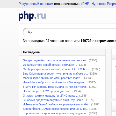
Рекурсивный акроним
словосочетания
«PHP: Hypertext Prepr
За последние 24 часа нас посетили
149729 программист
Последние
Google случайно раскрыла новые возможности...
(1500)
76 километров новой оптики: «Билайн»...
(1324)
Geely раскрыла российские цены на EX5 EM-R —...
(1288)
Blue Origin нашла вероятную причину майского...
(1369)
Маск выбрал Nvidia, но AMD рассчитывает...
(1486)
Илон Маск забросил свой аналог «Википедии»...
(1377)
У M**a ИИ-модель тоже вышла из-под контроля...
(1569)
После запрета FCC производители...
(1384)
Отзывы, фото и маршруты: 2ГИС начал...
(1646)
В России представили умные очки Ray-Ban в...
(1376)
ИИ-модели OpenAI тайно скоординировали побег...
(1299)
В российских ЦОДах резко подскочили цены на...
(1365)
Европейские астрономы первыми подтвердили...
(1288)