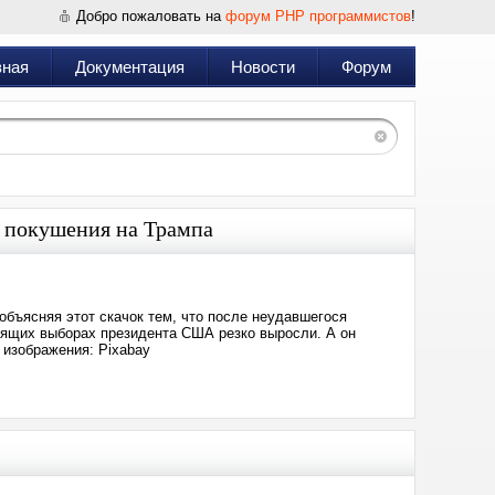
Добро пожаловать на
форум PHP программистов
!
вная
Документация
Новости
Форум
е покушения на Трампа
объясняя этот скачок тем, что после неудавшегося
оящих выборах президента США резко выросли. А он
 изображения: Pixabay