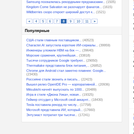
Samsung похвалилась рекордными предзаказами...
(1505)
Kingdom Come Salvation не разочарует фанатов...
(1615)
Wildberries скоро откроет широкий доступ к...
(1521)
<
4
5
6
7
8
9
10
11
>
Популярные
США стали главным поставщиком...
(40523)
Character.AI запустила короткие ИИ-сериалы...
(39959)
Инженеры уложили HBM на бок —...
(39640)
Морские сражения, крупнейшая...
(33818)
Тысячи сотрудников Google требуют...
(29050)
Thermaltake представила блок питания,...
(26852)
Chrome для Android стал заметно плавнее: Google...
(23430)
Россияне стали звонить и писать...
(22423)
Вышел релиз OpenIDE Pro — корпоративной...
(20936)
Mitsubishi начнёт выпускать по 1000...
(20489)
Игра в стиле «Джона Уика», новая...
(19325)
Геймер отсудил у Microsoft свой аккаунт...
(18430)
Tesla поставила рекорд по числу...
(17758)
Microsoft представила ИИ, который...
(17660)
Энтузиаст потратил три тысячи...
(17241)