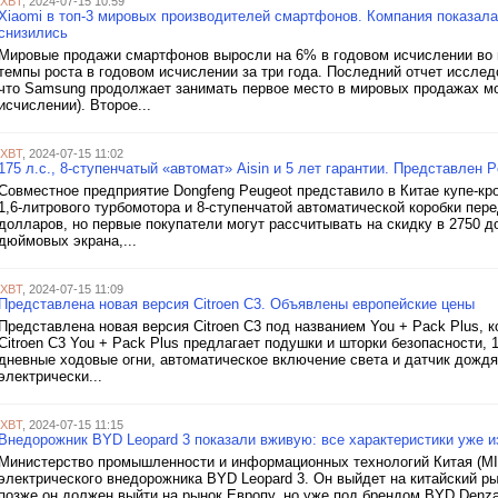
iXBT
, 2024-07-15 10:59
Xiaomi в топ-3 мировых производителей смартфонов. Компания показала
снизились
Мировые продажи смартфонов выросли на 6% в годовом исчислении во в
темпы роста в годовом исчислении за три года. Последний отчет исследо
что Samsung продолжает занимать первое место в мировых продажах м
исчислении). Второе...
iXBT
, 2024-07-15 11:02
175 л.с., 8-ступенчатый «автомат» Aisin и 5 лет гарантии. Представлен 
Совместное предприятие Dongfeng Peugeot представило в Китае купе-кр
1,6-литрового турбомотора и 8-ступенчатой автоматической коробки перед
долларов, но первые покупатели могут рассчитывать на скидку в 2750 до
дюймовых экрана,...
iXBT
, 2024-07-15 11:09
Представлена новая версия Citroen C3. Объявлены европейские цены
Представлена новая версия Citroen C3 под названием You + Pack Plus,
Citroen C3 You + Pack Plus предлагает подушки и шторки безопасности
дневные ходовые огни, автоматическое включение света и датчик дождя
электрически...
iXBT
, 2024-07-15 11:15
Внедорожник BYD Leopard 3 показали вживую: все характеристики уже и
Министерство промышленности и информационных технологий Китая (MII
электрического внедорожника BYD Leopard 3. Он выйдет на китайский рын
позже он должен выйти на рынок Европу, но уже под брендом BYD Denz