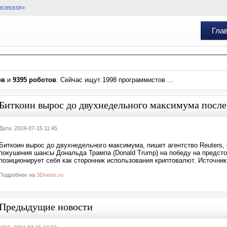
ocessor»
Гла
ов
и
9395 роботов
. Сейчас ищут 1998 программистов ...
Биткоин вырос до двухнедельного максимума посл
Дата: 2024-07-15 11:45
Биткоин вырос до двухнедельного максимума, пишет агентство Reuters, 
покушения шансы Дональда Трампа (Donald Trump) на победу на предст
позиционирует себя как сторонник использования криптовалют. Источник
Подробнее на
3Dnews.ru
Предыдущие новости