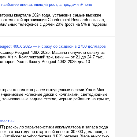
 наиболее впечатляющий рост, а продажи iPhone
тором квартале 2024 года, установив самые высокие
вательской организации Counterpoint Research показал,
обильных телефонов с долей 20% (рост на 5% в годовом
Peugeot 408X 2025 — и сразу со скидкой в 2750 долларов
оссовер Peugeot 408X 2025. Машина получила связку из
ач Aisin. Комплектаций три, цены — от 21 до 24,7 тыс.
лларов. Уже в базе у Peugeot 408X 2025 два 10-
 которая дополнила ранее выпущенные версии You и Max.
, 17-дюймовые колесные диски с колпаками, светодиодные
, тонированные задние стекла, черные рейлинги на крыше,
звестны
T) раскрыло характеристики аккумулятора и запаса хода
ок в этом году по стартовой цене от 30 000 долларов, а
a. Литий-железо-фосфатная (LFP) батарея Blade емкостью