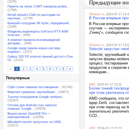
Предыдущие но
(1575)
Память на чипах CXMT покорила рубеж...
(1768)
3Dnews.ru
, 2024-07-17 13:
Китай обошёл США по расходам на
В России впервые про
научные...
(1734)
Бывший сотрудник SK hynix, передавший...
В России впервые про
(1049)
спутник — эксперимен
Владелец видеокарты GeForce RTX 4090
„Гонец“», сообщила го
получил...
(844)
X изменит правила вознаграждений
авторам,...
(846)
3Dnews.ru
, 2024-07-17 13:
Google представила новую систему
Selectel запустил «м
кодовых...
(1157)
Selectel, крупнейший 
Galaxy S25 FE получит ранний доступ к One
запуске фермы мобиль
UI...
(2142)
процесс тестирования
продуктов и сократив
<
1
2
3
4
5
6
7
8
>
командам...
Популярные
iXBT
, 2024-07-17 13:11
США стали главным поставщиком...
(41740)
Более тонкий техпроц
Морские сражения, крупнейшая...
(34877)
при этом увеличила п
Тысячи сотрудников Google требуют...
AMD сообщила, что пл
(31207)
ядер Zen5, составляе
Chrome для Android стал заметно
при этом переход на 
плавнее: Google...
(24978)
значительно увеличит
Вышел релиз OpenIDE Pro —
CCD...
корпоративной...
(21556)
Mitsubishi начнёт выпускать по 1000...
(21017)
iXBT
, 2024-07-17 13:23