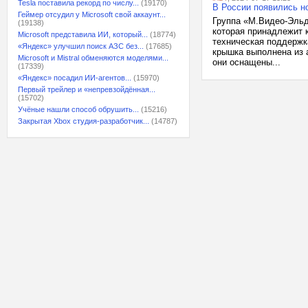
Tesla поставила рекорд по числу...
(19170)
В России появились но
Геймер отсудил у Microsoft свой аккаунт...
Группа «М.Видео-Эльд
(19138)
которая принадлежит к
Microsoft представила ИИ, который...
(18774)
техническая поддержк
«Яндекс» улучшил поиск АЗС без...
(17685)
крышка выполнена из 
Microsoft и Mistral обменяются моделями...
они оснащены...
(17339)
«Яндекс» посадил ИИ-агентов...
(15970)
Первый трейлер и «непревзойдённая...
(15702)
Учёные нашли способ обрушить...
(15216)
Закрытая Xbox студия-разработчик...
(14787)