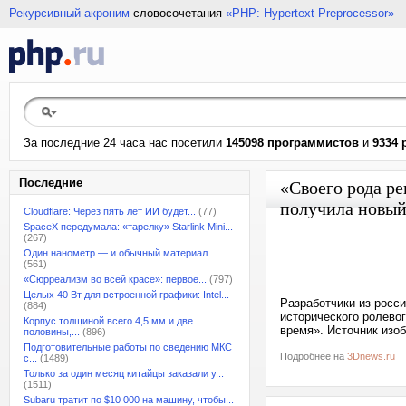
Рекурсивный акроним
словосочетания
«PHP: Hypertext Preprocessor»
За последние 24 часа нас посетили
145098 программистов
и
9334 
Последние
«Своего рода ре
получила новый
Cloudflare: Через пять лет ИИ будет...
(77)
SpaceX передумала: «тарелку» Starlink Mini...
(267)
Один нанометр — и обычный материал...
(561)
«Сюрреализм во всей красе»: первое...
(797)
Целых 40 Вт для встроенной графики: Intel...
Разработчики из росси
(884)
исторического ролево
Корпус толщиной всего 4,5 мм и две
время». Источник изоб
половины,...
(896)
Подготовительные работы по сведению МКС
Подробнее на
3Dnews.ru
с...
(1489)
Только за один месяц китайцы заказали у...
(1511)
Subaru тратит по $10 000 на машину, чтобы...