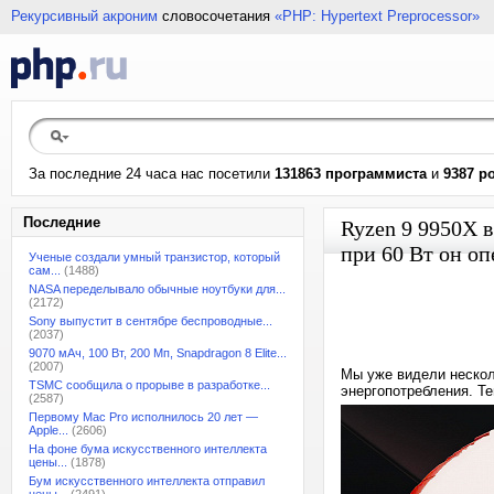
Рекурсивный акроним
словосочетания
«PHP: Hypertext Preprocessor»
За последние 24 часа нас посетили
131863 программиста
и
9387 р
Последние
Ryzen 9 9950X в
при 60 Вт он о
Ученые создали умный транзистор, который
сам...
(1488)
NASA переделывало обычные ноутбуки для...
(2172)
Sony выпустит в сентябре беспроводные...
(2037)
9070 мАч, 100 Вт, 200 Мп, Snapdragon 8 Elite...
(2007)
Мы уже видели нескол
TSMC сообщила о прорыве в разработке...
энергопотребления. Т
(2587)
Первому Mac Pro исполнилось 20 лет —
Apple...
(2606)
На фоне бума искусственного интеллекта
цены...
(1878)
Бум искусственного интеллекта отправил