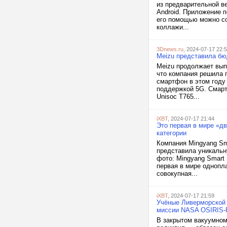
из предварительной в
Android. Приложение п
его помощью можно со
коллажи...
3Dnews.ru
, 2024-07-17 22:
Meizu представила бю
Meizu продолжает вып
что компания решила 
смартфон в этом году 
поддержкой 5G. Смарт
Unisoc T765...
iXBT
, 2024-07-17 21:44
Это первая в мире «д
категории
Компания Mingyang Sm
представила уникальну
фото: Mingyang Smart
первая в мире однопл
совокупная...
iXBT
, 2024-07-17 21:59
Учёные Ливерморской 
миссии NASA OSIRIS
В закрытом вакуумном