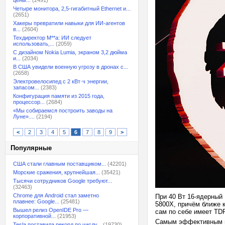
цены...
(2491)
Четыре монитора, 2,5-гигабитный Ethernet и...
(2651)
Хакеры превратили навыки для ИИ-агентов
в...
(2604)
Техдиректор M**a: ИИ следует
использовать,...
(2059)
С дизайном Nokia Lumia, экраном 3,2 дюйма
и...
(2034)
В США увидели военную угрозу в дронах с...
(2658)
Электровелосипед с 2 кВт·ч энергии,
запасом...
(2383)
Конфигурация памяти из 2015 года,
процессор...
(2684)
«Мы собираемся построить заводы на
Луне»....
(2194)
<
2
3
4
5
6
7
8
9
>
Популярные
США стали главным поставщиком...
(42201)
Морские сражения, крупнейшая...
(35421)
Тысячи сотрудников Google требуют...
(32463)
Chrome для Android стал заметно
При 40 Вт 16-ядерный
плавнее: Google...
(25481)
5800X, причём ближе к
Вышел релиз OpenIDE Pro —
сам по себе имеет TDP
корпоративной...
(21953)
Самым эффективным пр
Tesla поставила рекорд по числу...
(19730)