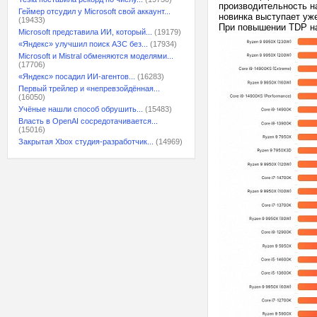
производительность н
Геймер отсудил у Microsoft свой аккаунт...
новинка выступает уже
(19433)
При повышении TDP на
Microsoft представила ИИ, который...
(19179)
«Яндекс» улучшил поиск АЗС без...
(17934)
Microsoft и Mistral обменяются моделями...
(17706)
«Яндекс» посадил ИИ-агентов...
(16283)
Первый трейлер и «непревзойдённая...
(16050)
Учёные нашли способ обрушить...
(15483)
Власть в OpenAI сосредотачивается...
(15016)
Закрытая Xbox студия-разработчик...
(14969)