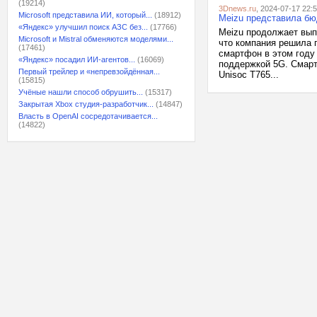
(19214)
3Dnews.ru
, 2024-07-17 22:
Microsoft представила ИИ, который...
(18912)
Meizu представила бю
«Яндекс» улучшил поиск АЗС без...
(17766)
Meizu продолжает вып
Microsoft и Mistral обменяются моделями...
что компания решила 
(17461)
смартфон в этом году 
«Яндекс» посадил ИИ-агентов...
(16069)
поддержкой 5G. Смарт
Первый трейлер и «непревзойдённая...
Unisoc T765...
(15815)
Учёные нашли способ обрушить...
(15317)
Закрытая Xbox студия-разработчик...
(14847)
Власть в OpenAI сосредотачивается...
(14822)