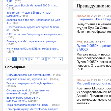
3,2K...
(623)
Предыдущие но
С мотором Bosch, батареей 500 Вт·ч и...
(1611)
Intel готовит «ядерный ответ» AMD —
компания...
(669)
3Dnews.ru
, 2024-07-17 23:
Создатели Like a Dra
Зарядка раз в три дня, Snapdragon 6s Gen
4,...
(682)
Выпустившая в начале 
Электромобили дорого обходятся Subaru:
студия Ryu Ga Gotoku
на...
(979)
Источник изображения
CATL испытала батарею для электрических...
(1088)
Похоже, зря Mazda рвалась в премиум....
iXBT
, 2024-07-17 22:32
(1061)
Ryzen 9 9950X в режим
Не нужны ни 5G, ни LTE, ни мобильные...
9 5900X
(1117)
Мы уже видели нескол
энергопотребления. Те
<
1
2
3
4
5
6
7
8
>
Ryzen 9 9950X показы
первому. Это даже нес
Популярные
65 Вт. ...
США стали главным поставщиком...
(41891)
Морские сражения, крупнейшая...
(35054)
3Dnews.ru
, 2024-07-17 22:
Microsoft выпустила п
Тысячи сотрудников Google требуют...
(31576)
Компания Microsoft со
Chrome для Android стал заметно
из предварительной в
плавнее: Google...
(25142)
Android. Приложение п
Вышел релиз OpenIDE Pro —
его помощью можно со
корпоративной...
(21685)
коллажи...
Tesla поставила рекорд по числу...
(19358)
Геймер отсудил у Microsoft свой аккаунт...