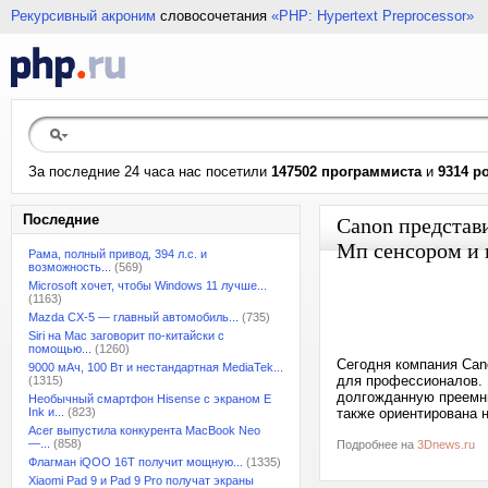
Рекурсивный акроним
словосочетания
«PHP: Hypertext Preprocessor»
За последние 24 часа нас посетили
147502 программиста
и
9314 р
Последние
Canon представ
Мп сенсором и 
Рама, полный привод, 394 л.с. и
возможность...
(569)
Microsoft хочет, чтобы Windows 11 лучше...
(1163)
Mazda CX-5 — главный автомобиль...
(735)
Siri на Mac заговорит по-китайски с
помощью...
(1260)
Сегодня компания Ca
9000 мАч, 100 Вт и нестандартная MediaTek...
для профессионалов. 
(1315)
долгожданную преемни
Необычный смартфон Hisense с экраном E
Ink и...
(823)
также ориентирована 
Acer выпустила конкурента MacBook Neo
—...
(858)
Подробнее на
3Dnews.ru
Флагман iQOO 16T получит мощную...
(1335)
Xiaomi Pad 9 и Pad 9 Pro получат экраны