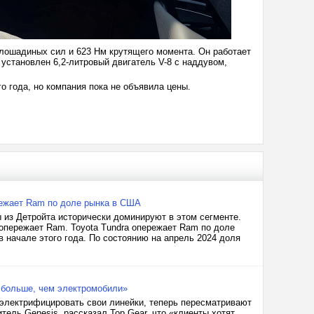
 лошадиных сил и 623 Нм крутящего момента. Он работает
 установлен 6,2-литровый двигатель V-8 с наддувом,
го года, но компания пока не объявила цены.
режает Ram по доле рынка в США
 из Детройта исторически доминируют в этом сегменте.
 опережает Ram. Toyota Tundra опережает Ram по доле
 начале этого года. По состоянию на апрель 2024 доля
ы больше, чем электромобили»
электрифицировать свои линейки, теперь пересматривают
итель Genesis, рассказал Top Gear, что «клиенты хотят