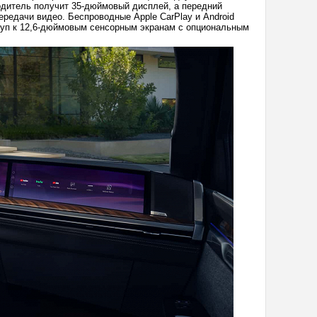
одитель получит 35-дюймовый дисплей, а передний
редачи видео. Беспроводные Apple CarPlay и Android
туп к 12,6-дюймовым сенсорным экранам с опциональным