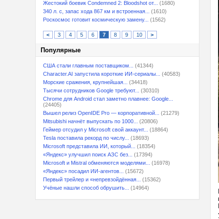
Жестокий боевик Condemned 2: Bloodshot от...
(1680)
340 л. с, запас хода 867 км и встроенная...
(1610)
Роскосмос готовит космическую замену...
(1562)
<
3
4
5
6
7
8
9
10
>
Популярные
США стали главным поставщиком...
(41344)
Character.AI запустила короткие ИИ-сериалы...
(40583)
Морские сражения, крупнейшая...
(34418)
Тысячи сотрудников Google требуют...
(30310)
Chrome для Android стал заметно плавнее: Google...
(24405)
Вышел релиз OpenIDE Pro — корпоративной...
(21279)
Mitsubishi начнёт выпускать по 1000...
(20806)
Геймер отсудил у Microsoft свой аккаунт...
(18864)
Tesla поставила рекорд по числу...
(18693)
Microsoft представила ИИ, который...
(18354)
«Яндекс» улучшил поиск АЗС без...
(17394)
Microsoft и Mistral обменяются моделями...
(16978)
«Яндекс» посадил ИИ-агентов...
(15672)
Первый трейлер и «непревзойдённая...
(15362)
Учёные нашли способ обрушить...
(14964)