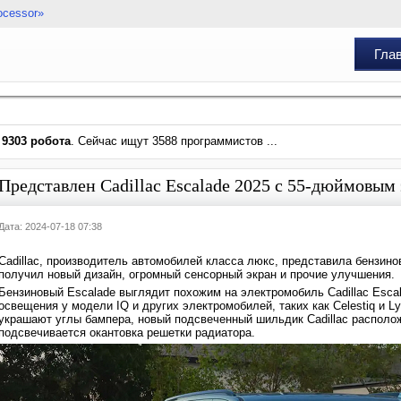
ocessor»
Гла
и
9303 робота
. Сейчас ищут 3588 программистов ...
Представлен Cadillac Escalade 2025 с 55-дюймовым
Дата: 2024-07-18 07:38
Cadillac, производитель автомобилей класса люкс, представила бензинов
получил новый дизайн, огромный сенсорный экран и прочие улучшения.
Бензиновый Escalade выглядит похожим на электромобиль Cadillac Esca
освещения у модели IQ и других электромобилей, таких как Celestiq и 
украшают углы бампера, новый подсвеченный шильдик Cadillac расположе
подсвечивается окантовка решетки радиатора.