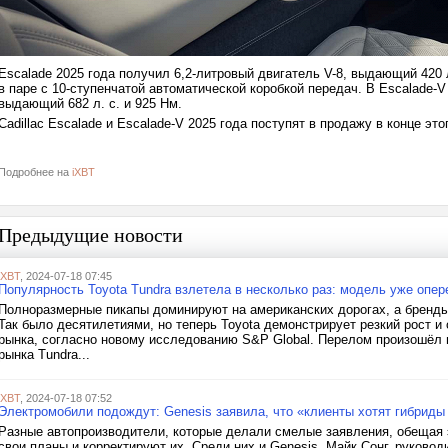
Escalade 2025 года получил 6,2-литровый двигатель V-8, выдающий 420
в паре с 10-ступенчатой автоматической коробкой передач. В Escalade-V
выдающий 682 л. с. и 925 Нм.
Cadillac Escalade и Escalade-V 2025 года поступят в продажу в конце это
Подробнее на
iXBT
Предыдущие новости
iXBT
, 2024-07-18 07:45
Популярность Toyota Tundra взлетела в несколько раз: модель уже опе
Полноразмерные пикапы доминируют на американских дорогах, а бренды
Так было десятилетиями, но теперь Toyota демонстрирует резкий рост и
рынка, согласно новому исследованию S&P Global. Перелом произошёл в
рынка Tundra...
iXBT
, 2024-07-18 07:52
Электромобили подождут: Genesis заявила, что «клиенты хотят гибрид
Разные автопроизводители, которые делали смелые заявления, обещая 
свои планы и корректируют их. Среди них и Genesis. Майк Сонг, руковод