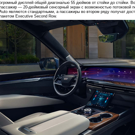
огромный дисплей общей диагональю 55 дюймов от стойки до стойки. В
пассажир — 20-дюймовый сенсорный экран с возможностью потоковой пе
Auto являются стандартными, а пассажиры во втором ряду получат дос
пакетом Executive Second Row.