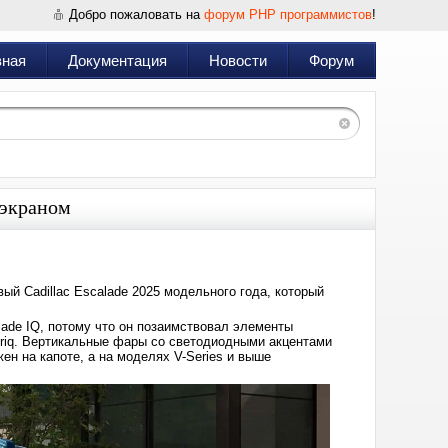
Добро пожаловать на
форум PHP программистов
!
вная
Документация
Новости
Форум
 экраном
ый Cadillac Escalade 2025 модельного года, который
lade IQ, потому что он позаимствовал элементы
Lyriq. Вертикальные фары со светодиодными акцентами
н на капоте, а на моделях V-Series и выше