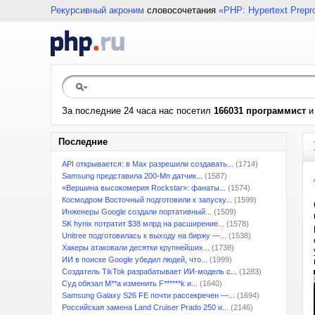
Рекурсивный акроним
словосочетания
«PHP: Hypertext Prepr
За последние 24 часа нас посетил
166031 программист
Последние
API открывается: в Max разрешили создавать...
(1714)
Samsung представила 200-Мп датчик...
(1587)
«Вершина высокомерия Rockstar»: фанаты...
(1574)
Космодром Восточный подготовили к запуску...
(1599)
Инженеры Google создали портативный...
(1509)
SK hynix потратит $38 млрд на расширение...
(1578)
Unitree подготовилась к выходу на биржу —...
(1538)
Хакеры атаковали десятки крупнейших...
(1738)
ИИ в поиске Google убедил людей, что...
(1999)
Создатель TikTok разрабатывает ИИ-модель с...
(1283)
Суд обязал M**a изменить F******k и...
(1640)
Samsung Galaxy S26 FE почти рассекречен —...
(1694)
Российская замена Land Cruiser Prado 250 и...
(2146)