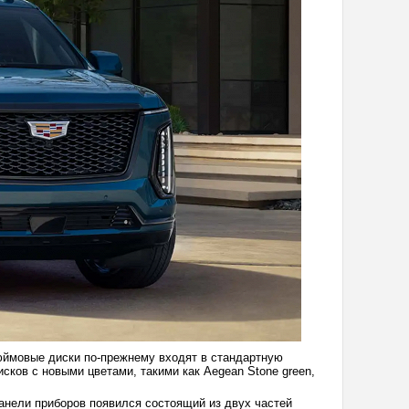
юймовые диски по-прежнему входят в стандартную
сков с новыми цветами, такими как Aegean Stone green,
панели приборов появился состоящий из двух частей