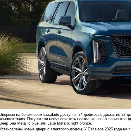
Впервые на бензиновом Escalade доступны 24-дюймовые диски, но 22-д
комплектацию. Покупатели могут сочетать несколько новых вариантов ди
Deep Sea Metallic blue или Latte Metallic light bronze.
Установлены новые двери с электроприводом. У Escalade 2025 года на 