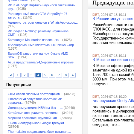
дополненной...
(1161)
Предыдущие но
ИИ в «Google Картах» научился заказывать
еду...
(1035)
Расширенный показ GTA VI пройдёт 27
iXBT
, 2024-07-18 10:11
августа...
(1148)
В России могут запре
Администраторы каналов в WhatsApp скоро...
Российские власти гот
(992)
ГЛОНАСС, для граждан
ИИ подвёл Nothing: рекламу наушников
Минобороны на покупк
CMF...
(1193)
Государственной коми
Samsung и Mousterian взялись за...
(1025)
желания «использовать
«Бесцеремонные клептоманы»: News Corp....
(1357)
SteamOS запустили на ноутбуке с AMD
iXBT
, 2024-07-18 10:11
Strix...
(1244)
В Москве появился пе
Asus представила 24,5-дюймовые игровые...
В Москве сфотографир
(1217)
заметили на одной из
Tank 700 стал самой б
<
1
2
3
4
5
6
7
8
>
3000 мм. При этом ма
получил...
Популярные
США стали главным поставщиком...
(40298)
iXBT
, 2024-07-18 10:20
Character.AI запустила короткие ИИ-
Белорусские Geely Atl
сериалы...
(39749)
Белорусские кроссове
Инженеры уложили HBM на бок —...
(39446)
появились в дилерско
Китайские специалисты заявили,...
(34244)
включает только авто
Морские сражения, крупнейшая...
(33648)
Остальные комплектац
Тысячи сотрудников Google требуют...
ожидают, что...
(28704)
Thermaltake представила блок питания,...