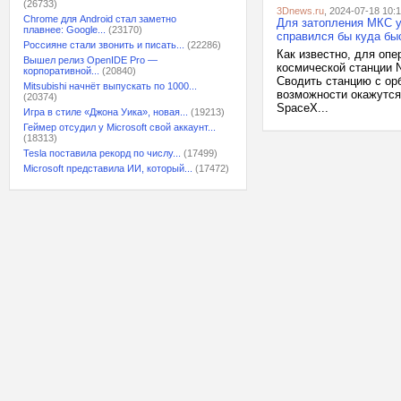
(26733)
3Dnews.ru
, 2024-07-18 10:
Chrome для Android стал заметно
Для затопления МКС у
плавнее: Google...
(23170)
справился бы куда бы
Россияне стали звонить и писать...
(22286)
Как известно, для оп
Вышел релиз OpenIDE Pro —
космической станции 
корпоративной...
(20840)
Сводить станцию с ор
Mitsubishi начнёт выпускать по 1000...
возможности окажутся
(20374)
SpaceX...
Игра в стиле «Джона Уика», новая...
(19213)
Геймер отсудил у Microsoft свой аккаунт...
(18313)
Tesla поставила рекорд по числу...
(17499)
Microsoft представила ИИ, который...
(17472)