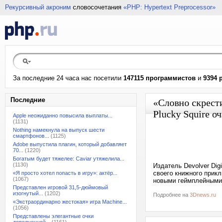
Рекурсивный акроним
словосочетания
«PHP: Hypertext Preprocessor»
За последние 24 часа нас посетили
147115 программистов
и
9394 
Последние
«Словно скрести
Plucky Squire о
Apple неожиданно повысила выплаты...
(1131)
Nothing намекнула на выпуск шести
смартфонов...
(1125)
Adobe выпустила плагин, который добавляет
70...
(1220)
Богатым будет тяжелее: Caviar утяжелила...
(1130)
Издатель Devolver Digi
своего книжного прик
«Я просто хотел попасть в игру»: актёр...
(1067)
новыми геймплейными о
Представлен игровой 31,5-дюймовый
изогнутый...
(1202)
Подробнее на
3Dnews.ru
«Экстраординарно жестокая» игра Machine...
(1056)
Представлены элегантные очки