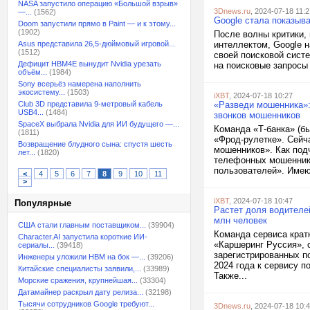
NASA запустило операцию «Большой взрыв»
3Dnews.ru
, 2024-07-18 11:2
—...
(1562)
Google стала показыв
Doom запустили прямо в Paint — и к этому...
(1902)
После волны критики,
Asus представила 26,5-дюймовый игровой...
интеллектом, Google 
(1512)
своей поисковой сист
Дефицит HBM4E вынудит Nvidia урезать
на поисковые запросы 
объём...
(1984)
Sony всерьёз намерена наполнить
экосистему...
(1503)
iXBT
, 2024-07-18 10:27
Club 3D представила 9-метровый кабель
«Разведи мошенника»:
USB4...
(1484)
звонков мошенников
SpaceX выбрала Nvidia для ИИ будущего —...
Команда «Т-банка» (б
(1811)
«Фрод-рулетке». Сейч
Возвращение блудного сына: спустя шесть
мошенников». Как подч
лет...
(1820)
телефонных мошеннико
пользователей». Имеют
<
4
5
6
7
8
9
10
11
>
iXBT
, 2024-07-18 10:47
Популярные
Растет доля водителе
млн человек
США стали главным поставщиком...
(39904)
Команда сервиса крат
Character.AI запустила короткие ИИ-
«Каршеринг Руссия», 
сериалы...
(39418)
зарегистрированных по
Инженеры уложили HBM на бок —...
(39206)
2024 года к сервису 
Китайские специалисты заявили,...
(33989)
Также...
Морские сражения, крупнейшая...
(33304)
Датамайнер раскрыл дату релиза...
(32198)
Тысячи сотрудников Google требуют...
3Dnews.ru
, 2024-07-18 10: