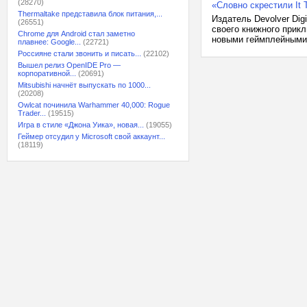
(28270)
«Словно скрестили It T
Thermaltake представила блок питания,...
Издатель Devolver Digi
(26551)
своего книжного прик
Chrome для Android стал заметно
новыми геймплейными 
плавнее: Google...
(22721)
Россияне стали звонить и писать...
(22102)
Вышел релиз OpenIDE Pro —
корпоративной...
(20691)
Mitsubishi начнёт выпускать по 1000...
(20208)
Owlcat починила Warhammer 40,000: Rogue
Trader...
(19515)
Игра в стиле «Джона Уика», новая...
(19055)
Геймер отсудил у Microsoft свой аккаунт...
(18119)