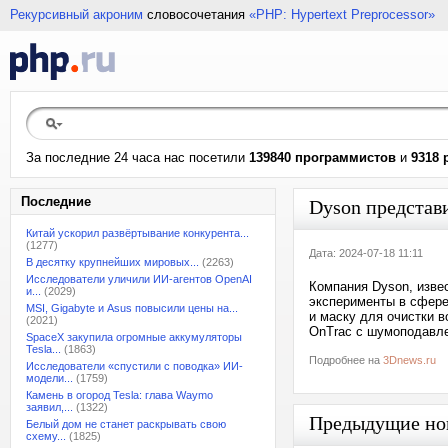
Рекурсивный акроним
словосочетания
«PHP: Hypertext Preprocessor»
За последние 24 часа нас посетили
139840 программистов
и
9318 
Последние
Dyson представ
Китай ускорил развёртывание конкурента...
(1277)
Дата: 2024-07-18 11:11
В десятку крупнейших мировых...
(2263)
Исследователи уличили ИИ-агентов OpenAI
Компания Dyson, изве
и...
(2029)
эксперименты в сфере
MSI, Gigabyte и Asus повысили цены на...
и маску для очистки 
(2021)
OnTrac с шумоподавле
SpaceX закупила огромные аккумуляторы
Tesla...
(1863)
Подробнее на
3Dnews.ru
Исследователи «спустили с поводка» ИИ-
модели...
(1759)
Камень в огород Tesla: глава Waymo
заявил,...
(1322)
Предыдущие но
Белый дом не станет раскрывать свою
схему...
(1825)