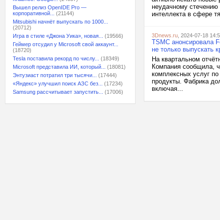
неудачному стечению 
Вышел релиз OpenIDE Pro —
корпоративной...
(21144)
интеллекта в сфере т
Mitsubishi начнёт выпускать по 1000...
(20712)
3Dnews.ru
, 2024-07-18 14:
Игра в стиле «Джона Уика», новая...
(19566)
TSMC анонсировала Fo
Геймер отсудил у Microsoft свой аккаунт...
не только выпускать 
(18720)
Tesla поставила рекорд по числу...
(18349)
На квартальном отчёт
Компания сообщила, ч
Microsoft представила ИИ, который...
(18081)
комплексных услуг по 
Энтузиаст потратил три тысячи...
(17444)
продукты. Фабрика до
«Яндекс» улучшил поиск АЗС без...
(17234)
включая...
Samsung рассчитывает запустить...
(17006)