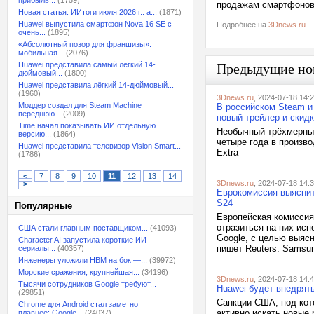
прибыль...
(1759)
продажам смартфонов 
Новая статья: ИИтоги июля 2026 г.: а...
(1871)
Huawei выпустила смартфон Nova 16 SE с
Подробнее на
3Dnews.ru
очень...
(1895)
«Абсолютный позор для франшизы»:
мобильная...
(2076)
Huawei представила самый лёгкий 14-
Предыдущие но
дюймовый...
(1800)
Huawei представила лёгкий 14-дюймовый...
(1960)
3Dnews.ru
, 2024-07-18 14:
Моддер создал для Steam Machine
В российском Steam и
переднюю...
(2009)
новый трейлер и скидк
Time начал показывать ИИ отдельную
Необычный трёхмерный
версию...
(1864)
четыре года в произв
Huawei представила телевизор Vision Smart...
Extra
(1786)
<
7
8
9
10
11
12
13
14
3Dnews.ru
, 2024-07-18 14:
>
Еврокомиссия выяснит
S24
Популярные
Европейская комиссия
отразиться на них ис
США стали главным поставщиком...
(41093)
Google, с целью выясн
Character.AI запустила короткие ИИ-
пишет Reuters. Samsun
сериалы...
(40357)
Инженеры уложили HBM на бок —...
(39972)
Морские сражения, крупнейшая...
(34196)
3Dnews.ru
, 2024-07-18 14:
Тысячи сотрудников Google требуют...
Huawei будет внедрят
(29851)
Санкции США, под кот
Chrome для Android стал заметно
активно искать новые 
плавнее: Google...
(24037)