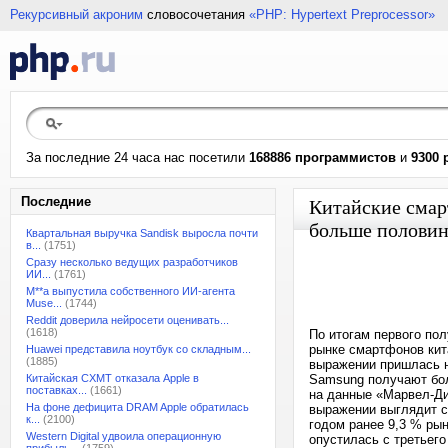
Рекурсивный акроним
словосочетания
«PHP: Hypertext Preprocessor»
За последние 24 часа нас посетили
168886 программистов
и
9300 
Последние
Китайские смар
больше половин
Квартальная выручка Sandisk выросла почти
в...
(1751)
Сразу несколько ведущих разработчиков
ИИ...
(1761)
M**a выпустила собственного ИИ-агента
Muse...
(1744)
Reddit доверила нейросети оценивать...
(1618)
По итогам первого по
рынке смартфонов кит
Huawei представила ноутбук со складным...
(1885)
выражении пришлась н
Китайская CXMT отказала Apple в
Samsung получают бол
поставках...
(1661)
на данные «Марвел-Ди
На фоне дефицита DRAM Apple обратилась
выражении выглядит с
к...
(2100)
годом ранее 9,3 % ры
Western Digital удвоила операционную
опустилась с третьего