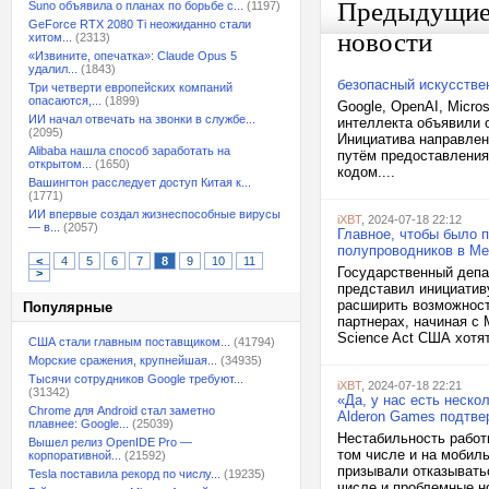
Предыдущи
Suno объявила о планах по борьбе с...
(1197)
GeForce RTX 2080 Ti неожиданно стали
новости
хитом...
(2313)
«Извините, опечатка»: Claude Opus 5
удалил...
(1843)
безопасный искусстве
Три четверти европейских компаний
опасаются,...
(1899)
Google, OpenAI, Micros
ИИ начал отвечать на звонки в службе...
интеллекта объявили 
(2095)
Инициатива направлен
Alibaba нашла способ заработать на
путём предоставления
открытом...
(1650)
кодом....
Вашингтон расследует доступ Китая к...
(1771)
ИИ впервые создал жизнеспособные вирусы
iXBT
, 2024-07-18 22:12
— в...
(2057)
Главное, чтобы было п
полупроводников в Ме
<
4
5
6
7
8
9
10
11
Государственный депа
>
представил инициативу
расширить возможност
Популярные
партнерах, начиная с
Science Act США хотят
США стали главным поставщиком...
(41794)
Морские сражения, крупнейшая...
(34935)
Тысячи сотрудников Google требуют...
iXBT
, 2024-07-18 22:21
(31342)
«Да, у нас есть неско
Chrome для Android стал заметно
Alderon Games подтве
плавнее: Google...
(25039)
Нестабильность работы
Вышел релиз OpenIDE Pro —
том числе и на мобил
корпоративной...
(21592)
призывали отказыватьс
Tesla поставила рекорд по числу...
(19235)
числе и проблемные но