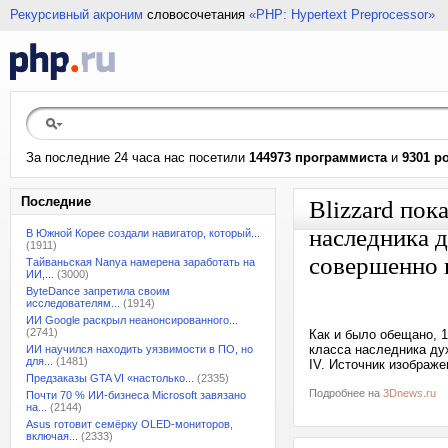
Рекурсивный акроним
словосочетания
«PHP: Hypertext Preprocessor»
За последние 24 часа нас посетили
144973 программиста
и
9301 р
Последние
Blizzard пок
наследника д
В Южной Корее создали навигатор, который...
(1911)
совершенно н
Тайваньская Nanya намерена заработать на
ИИ,...
(3000)
ByteDance запретила своим
исследователям...
(1914)
ИИ Google раскрыл неанонсированного...
(2741)
Как и было обещано, 1
класса наследника дух
ИИ научился находить уязвимости в ПО, но
для...
(1481)
IV. Источник изображен
Предзаказы GTA VI «настолько...
(2335)
Подробнее на
3Dnews.ru
Почти 70 % ИИ-бизнеса Microsoft завязано
на...
(2144)
Asus готовит семёрку OLED-мониторов,
включая...
(2333)