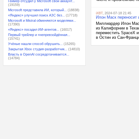
Геймер отсудил у Microsoft свой аккаунт...
(19159)
Microsoft представила ИИ, который...
(18838)
iXBT
, 2024-07-18 21:45
«Яндекс» улучшил поиск АЗС без...
(17718)
Илон Маск переносит 
Microsoft и Mistral обменяются моделями...
Миллиардер Илон Маск
(17390)
из Калифорнии в Техас
«Яндекс» посадил ИИ-агентов...
(16017)
переместить SpaceX и
Первый трейлер и «непревзойдённая...
в Остин из Сан-Франци
(15741)
Учёные нашли способ обрушить...
(15265)
Закрытая Xbox студия-разработчик...
(14810)
Власть в OpenAI сосредотачивается...
(14784)