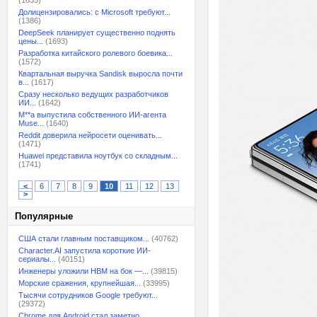
(1635)
Долицензировались: с Microsoft требуют...
(1386)
DeepSeek планирует существенно поднять
цены...
(1693)
Разработка китайского ролевого боевика...
(1572)
Квартальная выручка Sandisk выросла почти
в...
(1617)
Сразу несколько ведущих разработчиков
ИИ...
(1642)
M**a выпустила собственного ИИ-агента
Muse...
(1640)
Reddit доверила нейросети оценивать...
(1471)
Huawei представила ноутбук со складным...
(1741)
<
6
7
8
9
10
11
12
13
>
Популярные
США стали главным поставщиком...
(40762)
Character.AI запустила короткие ИИ-
сериалы...
(40151)
Инженеры уложили HBM на бок —...
(39815)
Морские сражения, крупнейшая...
(33995)
Тысячи сотрудников Google требуют...
(29372)
Chrome для Android стал заметно