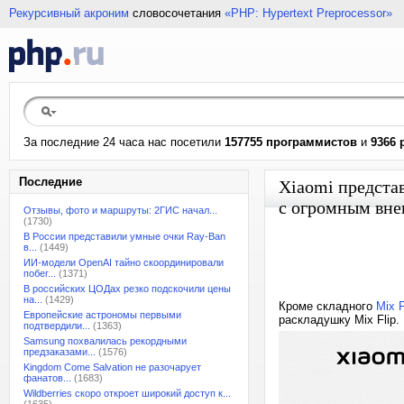
Рекурсивный акроним
словосочетания
«PHP: Hypertext Preprocessor»
За последние 24 часа нас посетили
157755 программистов
и
9366 
Последние
Xiaomi предста
с огромным вн
Отзывы, фото и маршруты: 2ГИС начал...
(1730)
В России представили умные очки Ray-Ban
в...
(1449)
ИИ-модели OpenAI тайно скоординировали
побег...
(1371)
В российских ЦОДах резко подскочили цены
на...
(1429)
Кроме складного
Mix F
Европейские астрономы первыми
раскладушку Mix Flip
подтвердили...
(1363)
Samsung похвалилась рекордными
предзаказами...
(1576)
Kingdom Come Salvation не разочарует
фанатов...
(1683)
Wildberries скоро откроет широкий доступ к...