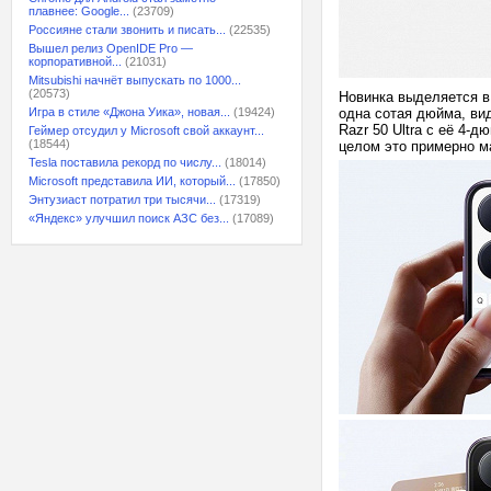
плавнее: Google...
(23709)
Россияне стали звонить и писать...
(22535)
Вышел релиз OpenIDE Pro —
корпоративной...
(21031)
Mitsubishi начнёт выпускать по 1000...
(20573)
Новинка выделяется в
Игра в стиле «Джона Уика», новая...
(19424)
одна сотая дюйма, вид
Razr 50 Ultra с её 4-
Геймер отсудил у Microsoft свой аккаунт...
(18544)
целом это примерно м
Tesla поставила рекорд по числу...
(18014)
Microsoft представила ИИ, который...
(17850)
Энтузиаст потратил три тысячи...
(17319)
«Яндекс» улучшил поиск АЗС без...
(17089)