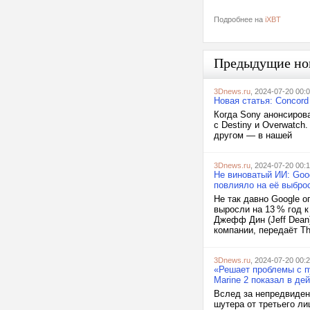
Подробнее на
iXBT
Предыдущие но
3Dnews.ru
, 2024-07-20 00:
Новая статья: Concor
Когда Sony анонсиров
с Destiny и Overwatch
другом — в нашей
3Dnews.ru
, 2024-07-20 00:
Не виноватый ИИ: Goog
повлияло на её выброс
Не так давно Google о
выросли на 13 % год к
Джефф Дин (Jeff Dean)
компании, передаёт Th
3Dnews.ru
, 2024-07-20 00:
«Решает проблемы с п
Marine 2 показал в д
Вслед за непредвиден
шутера от третьего л