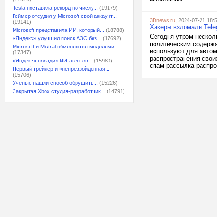
Tesla поставила рекорд по числу...
(19179)
Геймер отсудил у Microsoft свой аккаунт...
3Dnews.ru
, 2024-07-21 18:
(19141)
Хакеры взломали Teleg
Microsoft представила ИИ, который...
(18788)
Сегодня утром нескол
«Яндекс» улучшил поиск АЗС без...
(17692)
политическим содержа
Microsoft и Mistral обменяются моделями...
используют для автом
(17347)
распространения свои
«Яндекс» посадил ИИ-агентов...
(15980)
спам-рассылка распро
Первый трейлер и «непревзойдённая...
(15706)
Учёные нашли способ обрушить...
(15226)
Закрытая Xbox студия-разработчик...
(14791)