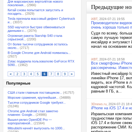
Для марсианских вертолётов нового
поколения...
(2966)
Предыдущие но
Китай снова попытается запустить и
посадить...
(2929)
Tesla признала массовый дефект Cybertruck
iXBT
, 2024-07-21 19:55
и...
(3037)
Производители видеок
очень хороша только 
SSD научатся быстрее обмениваться
данными с...
(2074)
Судя по всему, больш
Огромная ракета Starship S40 стала
самую лучшую термопа
серьезной...
(2200)
инсайдер и энтузиаст 
От более тысячи сотрудников осталось
начал на основании жа
около...
(2717)
В Google Chrome для Android появилась...
(2927)
iXBT
, 2024-07-21 18:58
Zotac подарила пользователю GeForce RTX
Все смартфоны iPhone
5090...
(1962)
рассекречены. Извест
Известный инсайдер I
<
2
3
4
5
6
7
8
9
>
линейки iPhone 17, в
видеть, все iPhone в 
Популярные
кадровой частотой. К
равным 8 ГБ, а...
США стали главным поставщиком...
(41757)
Морские сражения, крупнейшая...
(34889)
Тысячи сотрудников Google требуют...
3Dnews.ru
, 2024-07-21 18:
(31246)
iPhone на iOS 17.4 и 
Chrome для Android стал заметно
Израильская компания
плавнее: Google...
(24986)
трудностями при попы
Вышел релиз OpenIDE Pro —
iOS 17.4 и более све
корпоративной...
(21564)
распоряжение СМИ. Ко
Mitsubishi начнёт выпускать по 1000...
мобильных...
(21026)