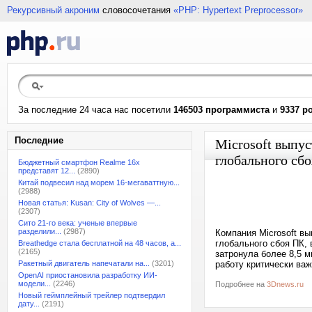
Рекурсивный акроним
словосочетания
«PHP: Hypertext Preprocessor»
За последние 24 часа нас посетили
146503 программиста
и
9337 р
Последние
Microsoft выпу
глобального сбо
Бюджетный смартфон Realme 16x
представят 12...
(2890)
Китай подвесил над морем 16-мегаваттную...
(2988)
Новая статья: Kusan: City of Wolves —...
(2307)
Сито 21-го века: ученые впервые
разделили...
(2987)
Компания Microsoft в
глобального сбоя ПК,
Breathedge стала бесплатной на 48 часов, а...
(2165)
затронула более 8,5 
Ракетный двигатель напечатали на...
(3201)
работу критически ва
OpenAI приостановила разработку ИИ-
модели...
(2246)
Подробнее на
3Dnews.ru
Новый геймплейный трейлер подтвердил
дату...
(2191)