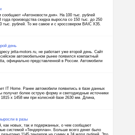
и
м сообщают «Автоновости дня». На 100 тыс. рублей
 года производства скидка выросла со 150 тыс. до 250
0 тыс. рублей. То же самое и с кроссовером BAIC X35.
орой день
есу jetta-motors.ru, не работает уже второй день. Сайт
оссийском автомобильном рынке появился компактный
etta, официально представленной в России. Автомобили
ает IT Home. Ранее автомобили появились в базе данных
 получат более острую форму и светодиодные источники
х 1815 х 1458 мм при колесной базе 2630 мм. Длина,
выросли в разы
, как новых, так и подержанных, о чем сообщают
ные системой «Тендерплан». Больше всего денег было
 разыграно 1145 тендеров на сумму в 24 млрд рублей. Это