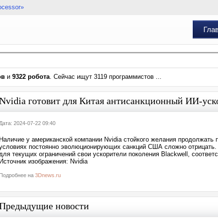
ocessor»
Гла
ов
и
9322 робота
. Сейчас ищут 3119 программистов ...
Nvidia готовит для Китая антисанкционный ИИ-уск
Дата: 2024-07-22 09:40
Наличие у американской компании Nvidia стойкого желания продолжать 
условиях постоянно эволюционирующих санкций США сложно отрицать. П
для текущих ограничений свои ускорители поколения Blackwell, соотве
Источник изображения: Nvidia
Подробнее на
3Dnews.ru
Предыдущие новости