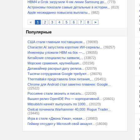
HBM4 и Grok загрузили 4-нм линии Samsung до...
(773)
Астрономы показали самые детальные в истории...
(813)
Apple неожиданно повысила выплаты...
(882)
<
1
2
3
4
5
6
7
8
>
Популярные
США стали главным поставщиком...
(39690)
Character.AI запустила короткие ИИ-сериалы...
(39257)
Инженеры уложили HBM на бок —...
(39055)
Китайские специалисты заявили,...
(33872)
Морские сражения, крупнейшая...
(33158)
Датамайнер раскрыл дату релиза...
(32079)
Тысячи сотрудников Google требуют...
(28076)
Thermaltake представила блок питания,...
(26451)
Chrome для Android стал заметно плавнее: Google...
(22522)
Россияне стали звонить и писать...
(22030)
Вышел релиз OpenIDE Pro — корпоративной...
(20601)
Mitsubishi начнёт выпускать по 1000...
(20123)
Owlcat починила Warhammer 40,000: Rogue Trader...
(19445)
Игра в стиле «Джона Уика», новая...
(18983)
Геймер отсудил у Microsoft свой аккаунт...
(18036)