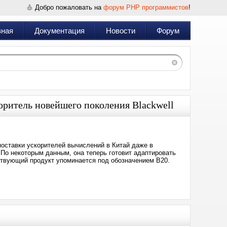
Добро пожаловать на
форум PHP программистов
!
вная
Документация
Новости
Форум
оритель новейшего поколения Blackwell
поставки ускорителей вычислений в Китай даже в
о некоторым данным, она теперь готовит адаптировать
тствующий продукт упоминается под обозначением B20.