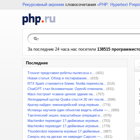
Рекурсивный акроним
словосочетания
«PHP: Hypertext Prepr
За последние 24 часа нас посетили
138515 программист
Последние
Trouver представил роботы-пылесосы с...
(401)
Новая статья: Обзор и тестирование...
(633)
RTX Spark становится ближе: Nvidia перенесла...
(515)
ChatGPT стал безлимитным: OpenAI отменила...
(631)
Маск построит «самое ценное здание на...
(707)
Легендарный шутер Quake спустя 30 лет после...
(696)
Кратер найден: южнокорейский зонд первым...
(774)
Испанцы научили один объектив видеть объём —...
(680)
Тактический экшен, масштабные операции и...
(976)
Machenike переводит 17-дюймовые игровые...
(753)
Machenike переводит 17-дюймовые игровые...
(779)
Thunderobot перевела игровые 17-дюймовые...
(887)
Смерть игр на дисках не навредит Capcom —...
(821)