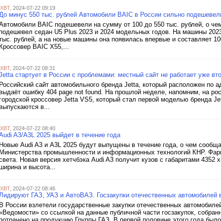
iXBT
, 2024-07-22 09:19
До минус 550 тыс. рублей Автомобили BAIC в России сильно подешевел
Автомобили BAIC подешевели на сумму от 100 до 550 тыс. рублей, о че
подешевел седан U5 Plus 2023 и 2024 модельных годов. На машины 2023
тыс. рублей, а на новые машины она появилась впервые и составляет 10
Кроссовер BAIC X55,...
iXBT
, 2024-07-22 08:31
Jetta стартует в России с проблемами: местный сайт не работает уже вт
Российский сайт автомобильного бренда Jetta, который расположен по адр
выдаёт ошибку 404 page not found. На прошлой неделе, напомним, на р
городской кроссовер Jetta VS5, который стал первой моделью бренда J
выпускаются в...
iXBT
, 2024-07-22 08:40
Audi A3/A3L 2025 выйдет в течение года
Новые Audi A3 и A3L 2025 будут выпущены в течение года, о чем сообщ
Министерства промышленности и информационных технологий КНР. Фары
света. Новая версия хетчбэка Audi A3 получит кузов с габаритами 4352 
ширина и высота...
iXBT
, 2024-07-22 08:46
Лидируют ГАЗ, УАЗ и АвтоВАЗ. Госзакупки отечественных автомобилей 
В России взлетели государственные закупки отечественных автомобилей
«Ведомости» со ссылкой на данные публичной части госзакупок, собран
потрачено на продукцию Группы ГАЗ. В первой половине этого года было