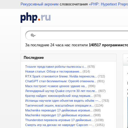
Рекурсивный акроним
словосочетания
«PHP: Hypertext Prepr
За последние 24 часа нас посетили
140517 программист
Последние
Trouver представил роботы-пылесосы с...
(678)
Новая статья: Обзор и тестирование...
(814)
RTX Spark становится ближе: Nvidia перенесла...
(722)
ChatGPT стал безлимитным: OpenAI отменила...
(801)
Маск построит «самое ценное здание на...
(896)
Легендарный шутер Quake спустя 30 лет после...
(807)
Кратер найден: южнокорейский зонд первым...
(878)
Испанцы научили один объектив видеть объём —...
(763)
Тактический экшен, масштабные операции и...
(1134)
Machenike переводит 17-дюймовые игровые...
(868)
Machenike переводит 17-дюймовые игровые...
(908)
Thunderobot перевела игровые 17-дюймовые...
(1038)
Смерть игр на дисках не навредит Capcom —...
(1051)