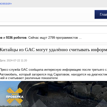
ocessor»
Гла
ов
и
9336 роботов
. Сейчас ищут 2799 программистов ...
Китайцы из GAC могут удалённо считывать информ
Дата: 2024-07-22 11:20
Пресс-служба GAC сообщила интересную информацию после третьего сл
Автомобиль, который загорелся под Саратовом, находится на диагности
ней и считывают различные показатели.