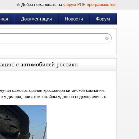
Добро пожаловать на
форум PHP программистов
!
вная
Документация
Новости
Форум
ацию с автомобилей россиян
учая самовозгорания кроссовера китайской компании.
ке у дилера, при этом китайцы удалено подключились к