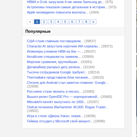
HBM4 и Grok загрузили 4-нм линии Samsung до...
(975)
Астрономы показали самые детальные в истории...
(973)
Apple неожиданно повысила выплаты...
(1064)
<
1
2
3
4
5
6
7
8
>
Популярные
США стали главным поставщиком...
(39837)
Character.AI запустила короткие ИИ-сериалы...
(39372)
Инженеры уложили HBM на бок —...
(39167)
Китайские специалисты заявили,...
(33959)
Морские сражения, крупнейшая...
(33281)
Датамайнер раскрыл дату релиза...
(32164)
Тысячи сотрудников Google требуют...
(28214)
Thermaltake представила блок питания,...
(26533)
Chrome для Android стал заметно плавнее: Google...
(22658)
Россияне стали звонить и писать...
(22083)
Вышел релиз OpenIDE Pro — корпоративной...
(20665)
Mitsubishi начнёт выпускать по 1000...
(20187)
Owlcat починила Warhammer 40,000: Rogue Trader...
(19502)
Игра в стиле «Джона Уика», новая...
(19036)
Геймер отсудил у Microsoft свой аккаунт...
(18096)