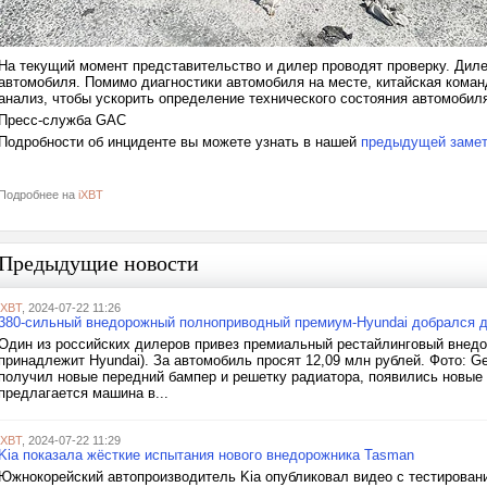
На текущий момент представительство и дилер проводят проверку. Дил
автомобиля. Помимо диагностики автомобиля на месте, китайская кома
анализ, чтобы ускорить определение технического состояния автомобил
Пресс-служба GAC
Подробности об инциденте вы можете узнать в нашей
предыдущей замет
Подробнее на
iXBT
Предыдущие новости
iXBT
, 2024-07-22 11:26
380-сильный внедорожный полноприводный премиум-Hyundai добрался д
Один из российских дилеров привез премиальный рестайлинговый внедо
принадлежит Hyundai). За автомобиль просят 12,09 млн рублей. Фото: G
получил новые передний бампер и решетку радиатора, появились новые ц
предлагается машина в...
iXBT
, 2024-07-22 11:29
Kia показала жёсткие испытания нового внедорожника Tasman
Южнокорейский автопроизводитель Kia опубликовал видео с тестировани