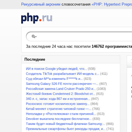
Рекурсивный акроним
словосочетания
«PHP: Hypertext Prepr
За последние 24 часа нас посетили
146762 программист
Последние
ИИ в поиске Google убедил людей, что...
(938)
Создатель TikTok разрабатывает ИИ-модель с...
(411)
Суд обязал M**a изменить F******k и...
(823)
Samsung Galaxy S26 FE почти рассекречен —...
(807)
Российская замена Land Cruiser Prado 250 и...
(1083)
Жестокий боевик Condemned 2: Bloodshot от...
(815)
340 л. с, запас хода 867 км и встроенная...
(847)
Роскосмос готовит космическую замену...
(864)
Китай меняет стратегию чиповой гонки —...
(766)
Неполадки у «Ростелекома» стали причиной...
(813)
Devolver выкатила последнее бесплатное...
(830)
Таким будет новый бюджетный флагман Samsung:...
(866)
Премиальные смартфоны бьют рекорды продаж, и...
(741)