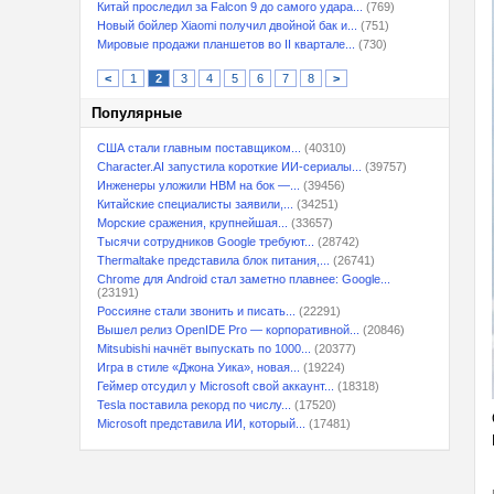
Китай проследил за Falcon 9 до самого удара...
(769)
Новый бойлер Xiaomi получил двойной бак и...
(751)
Мировые продажи планшетов во II квартале...
(730)
<
1
2
3
4
5
6
7
8
>
Популярные
США стали главным поставщиком...
(40310)
Character.AI запустила короткие ИИ-сериалы...
(39757)
Инженеры уложили HBM на бок —...
(39456)
Китайские специалисты заявили,...
(34251)
Морские сражения, крупнейшая...
(33657)
Тысячи сотрудников Google требуют...
(28742)
Thermaltake представила блок питания,...
(26741)
Chrome для Android стал заметно плавнее: Google...
(23191)
Россияне стали звонить и писать...
(22291)
Вышел релиз OpenIDE Pro — корпоративной...
(20846)
Mitsubishi начнёт выпускать по 1000...
(20377)
Игра в стиле «Джона Уика», новая...
(19224)
Геймер отсудил у Microsoft свой аккаунт...
(18318)
Tesla поставила рекорд по числу...
(17520)
Microsoft представила ИИ, который...
(17481)