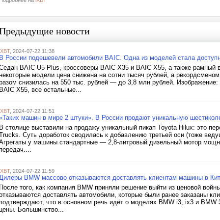
Подробнее на
iXBT
Предыдущие новости
iXBT
, 2024-07-22 11:38
В России подешевели автомобили BAIC. Одна из моделей стала доступ
Седан BAIC U5 Plus, кроссоверы BAIC X35 и BAIC X55, а также рамный
некоторые модели цена снижена на сотни тысяч рублей, а рекордсменом 
разом снизилась на 550 тыс. рублей — до 3,8 млн рублей. Изображение
BAIC X55, все остальные...
iXBT
, 2024-07-22 11:51
«Таких машин в мире 2 штуки». В России продают уникальную шестиколес
В столице выставили на продажу уникальный пикап Toyota Hilux: это пе
Trucks. Суть доработок сводилась к добавлению третьей оси (тоже ведущ
Агрегаты у машины стандартные — 2,8-литровый дизельный мотор мощно
передач....
iXBT
, 2024-07-22 11:59
Дилеры BMW массово отказываются доставлять клиентам машины в Ки
После того, как компания BMW приняли решение выйти из ценовой войны
отказываются доставлять автомобили, которые были ранее заказаны кл
подтверждают, что в основном речь идёт о моделях BMW i3, ix3 и BMW 
цены. Большинство...