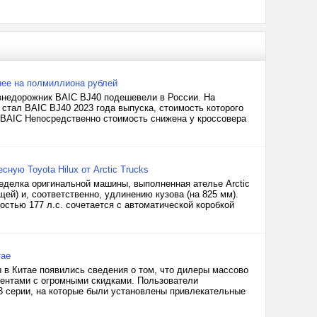
нее на полмиллиона рублей
 внедорожник BAIC BJ40 подешевели в России. На
стал BAIC BJ40 2023 года выпуска, стоимость которого
: BAIC Непосредственно стоимость снижена у кроссовера
ную Toyota Hilux от Arctic Trucks
ределка оригинальной машины, выполненная ателье Arctic
ей) и, соответственно, удлинению кузова (на 825 мм).
стью 177 л.с. сочетается с автоматической коробкой
тае
 в Китае появились сведения о том, что дилеры массово
иентами с огромными скидками. Пользователи
3 серии, на которые были установлены привлекательные