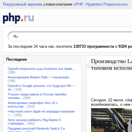
Рекурсивный акроним
словосочетания
«PHP: Hypertext Preprocessor»
За последние 24 часа нас посетили
130733 программиста
и
9324 р
Последние
Производство L
топовом исполне
OpenAI попросила суд отклонить иск Apple,...
(108)
Анонсирована Beaten Path — пошаговая...
(196)
OpenAI и Google решили, что будущее ИИ —
за...
(116)
Trouver представила в России линейку
техники...
(384)
Сегодня, 22 июля, сбо
Анонсирован смартфон Vivo S2 с
возобновилась, о чем 
изогнутым...
(310)
«Частный узел» Apple не оправдал название
—...
(292)
Sony начала клеймить PlayStation 5
стикерами...
(401)
Продажи консолей Nintendo Switch 2 в