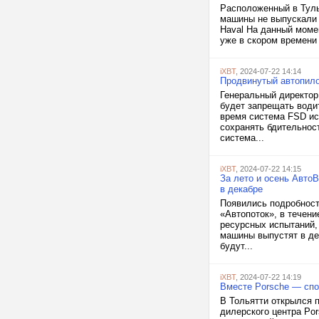
Расположенный в Туль
машины не выпускали 
Haval На данный момен
уже в скором времени 
iXBT
, 2024-07-22 14:14
Продвинутый автопило
Генеральный директор
будет запрещать води
время система FSD ис
сохранять бдительнос
система...
iXBT
, 2024-07-22 14:15
За лето и осень АвтоВ
в декабре
Появились подробности
«Автопоток», в течени
ресурсных испытаний,
машины выпустят в де
будут...
iXBT
, 2024-07-22 14:19
Вместе Porsche — спо
В Тольятти открылся 
дилерского центра Por