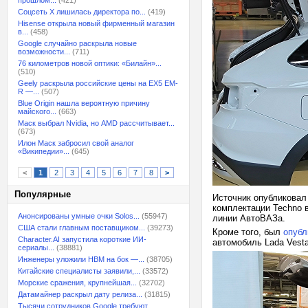
прошлом...
(421)
Соцсеть X лишилась директора по...
(419)
Hisense открыла новый фирменный магазин
в...
(458)
Google случайно раскрыла новые
возможности...
(711)
76 километров новой оптики: «Билайн»...
(510)
Geely раскрыла российские цены на EX5 EM-
R —...
(507)
Blue Origin нашла вероятную причину
майского...
(663)
Маск выбрал Nvidia, но AMD рассчитывает...
(673)
Илон Маск забросил свой аналог
«Википедии»...
(645)
<
1
2
3
4
5
6
7
8
>
Популярные
Источник опубликовал
комплектации Techno в
Анонсированы умные очки Solos...
(55947)
линии АвтоВАЗа.
США стали главным поставщиком...
(39273)
Кроме того, был
опубл
Character.AI запустила короткие ИИ-
автомобиль Lada Vesta
сериалы...
(38881)
Инженеры уложили HBM на бок —...
(38705)
Китайские специалисты заявили,...
(33572)
Морские сражения, крупнейшая...
(32702)
Датамайнер раскрыл дату релиза...
(31815)
Тысячи сотрудников Google требуют...