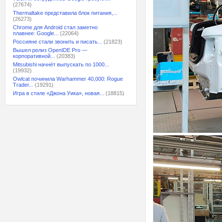
(27674)
Thermaltake представила блок питания,...
(26273)
Chrome для Android стал заметно
плавнее: Google...
(22064)
Россияне стали звонить и писать...
(21823)
Вышел релиз OpenIDE Pro —
корпоративной...
(20383)
Mitsubishi начнёт выпускать по 1000...
(19932)
Owlcat починила Warhammer 40,000: Rogue
Trader...
(19291)
Игра в стиле «Джона Уика», новая...
(18815)