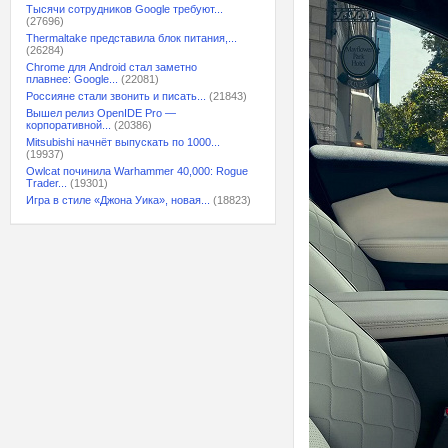
Тысячи сотрудников Google требуют...
(27696)
Thermaltake представила блок питания,...
(26284)
Chrome для Android стал заметно
плавнее: Google...
(22081)
Россияне стали звонить и писать...
(21843)
Вышел релиз OpenIDE Pro —
корпоративной...
(20386)
Mitsubishi начнёт выпускать по 1000...
(19937)
Owlcat починила Warhammer 40,000: Rogue
Trader...
(19301)
Игра в стиле «Джона Уика», новая...
(18823)