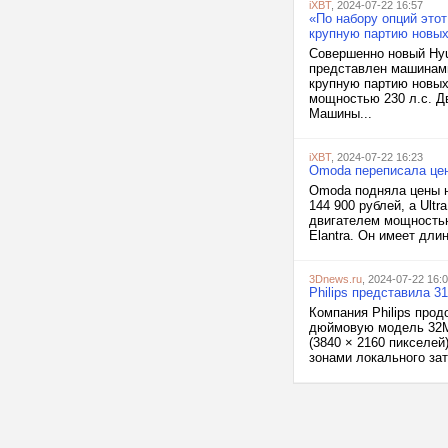
iXBT
, 2024-07-22 16:57
«По набору опций это
крупную партию новых 
Совершенно новый Hyun
представлен машинами
крупную партию новых
мощностью 230 л.с. Д
Машины...
iXBT
, 2024-07-22 16:23
Omoda переписала цен
Omoda подняла цены н
144 900 рублей, а Ult
двигателем мощностью
Elantra. Он имеет дли
3Dnews.ru
, 2024-07-22 16:
Philips представила 3
Компания Philips прод
дюймовую модель 32M
(3840 × 2160 пикселей
зонами локального зат