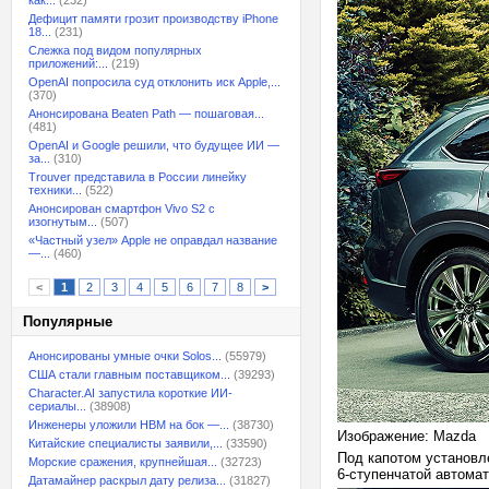
как...
(232)
Дефицит памяти грозит производству iPhone
18...
(231)
Слежка под видом популярных
приложений:...
(219)
OpenAI попросила суд отклонить иск Apple,...
(370)
Анонсирована Beaten Path — пошаговая...
(481)
OpenAI и Google решили, что будущее ИИ —
за...
(310)
Trouver представила в России линейку
техники...
(522)
Анонсирован смартфон Vivo S2 с
изогнутым...
(507)
«Частный узел» Apple не оправдал название
—...
(460)
<
1
2
3
4
5
6
7
8
>
Популярные
Анонсированы умные очки Solos...
(55979)
США стали главным поставщиком...
(39293)
Character.AI запустила короткие ИИ-
сериалы...
(38908)
Инженеры уложили HBM на бок —...
(38730)
Изображение: Mazda
Китайские специалисты заявили,...
(33590)
Под капотом установле
Морские сражения, крупнейшая...
(32723)
6-ступенчатой автома
Датамайнер раскрыл дату релиза...
(31827)