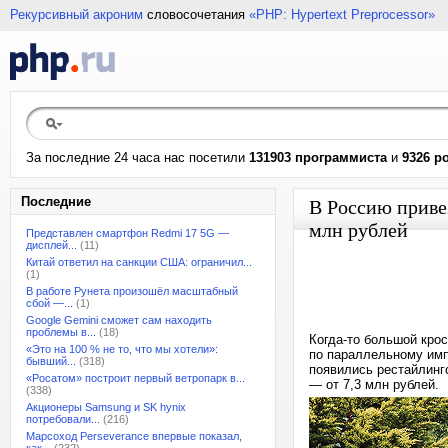
Рекурсивный акроним
словосочетания
«PHP: Hypertext Preprocessor»
За последние 24 часа нас посетили
131903 программиста
и
9326 р
Последние
В Россию приве
млн рублей
Представлен смартфон Redmi 17 5G —
дисплей...
(11)
Китай ответил на санкции США: ограничил...
(1)
В работе Рунета произошёл масштабный
сбой —...
(1)
Google Gemini сможет сам находить
проблемы в...
(18)
Когда-то большой кро
«Это на 100 % не то, что мы хотели»:
по параллельному импо
бывший...
(318)
появились рестайлинг
«Росатом» построит первый ветропарк в...
— от 7,3 млн рублей.
(338)
Акционеры Samsung и SK hynix
потребовали...
(216)
Марсоход Perseverance впервые показал,