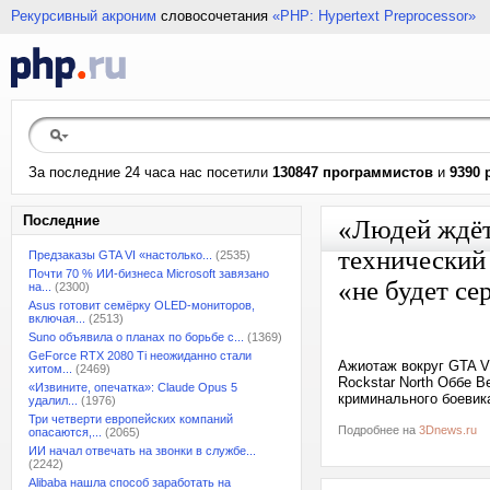
Рекурсивный акроним
словосочетания
«PHP: Hypertext Preprocessor»
За последние 24 часа нас посетили
130847 программистов
и
9390 
Последние
«Людей ждёт
технический
Предзаказы GTA VI «настолько...
(2535)
Почти 70 % ИИ-бизнеса Microsoft завязано
«не будет се
на...
(2300)
Asus готовит семёрку OLED-мониторов,
включая...
(2513)
Suno объявила о планах по борьбе с...
(1369)
GeForce RTX 2080 Ti неожиданно стали
Ажиотаж вокруг GTA V
хитом...
(2469)
Rockstar North Оббе В
«Извините, опечатка»: Claude Opus 5
криминального боевик
удалил...
(1976)
Три четверти европейских компаний
Подробнее на
3Dnews.ru
опасаются,...
(2065)
ИИ начал отвечать на звонки в службе...
(2242)
Alibaba нашла способ заработать на