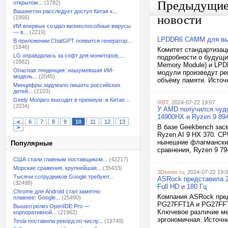
Предыдущи
открытом...
(1782)
Вашингтон расследует доступ Китая к...
новости
(1956)
ИИ впервые создал жизнеспособные вирусы
— в...
(2219)
LPDDR6 CAMM для выс
В приложении ChatGPT появится генератор...
(1846)
Комитет стандартизац
LG оправдалась за софт для мониторов,...
подробности о будущи
(1882)
Memory Module) и LPD
Опасная тенденция: нашумевшая ИИ-
модули произведут ре
модель...
(2045)
объёму памяти. Источн
Минцифры задумало лишить российских
детей...
(2103)
Geely Monjaro выходит в премиум: в Китае...
iXBT
, 2024-07-22 19:07
(2034)
У AMD получился чудо-
14900HX и Ryzen 9 89
<
6
7
8
9
10
11
12
13
В базе Geekbench зас
>
Ryzen AI 9 HX 370. CP
нынешние флагманские
Популярные
сравнения, Ryzen 9 79
США стали главным поставщиком...
(42217)
Морские сражения, крупнейшая...
(35433)
3Dnews.ru
, 2024-07-22 19:
Тысячи сотрудников Google требуют...
ASRock представила 
(32498)
Full HD и 180 Гц
Chrome для Android стал заметно
Компания ASRock пре
плавнее: Google...
(25490)
PG27FFT1A и PG27FFT1
Вышел релиз OpenIDE Pro —
Ключевое различие ме
корпоративной...
(21962)
эргономичная. Источни
Tesla поставила рекорд по числу...
(19749)