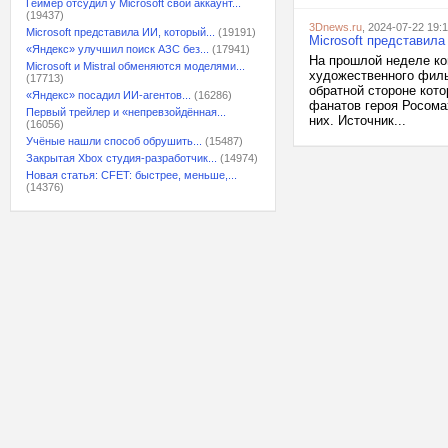
Геймер отсудил у Microsoft свой аккаунт...
(19437)
3Dnews.ru
, 2024-07-22 19:
Microsoft представила ИИ, который...
(19191)
Microsoft представил
«Яндекс» улучшил поиск АЗС без...
(17941)
На прошлой неделе ко
Microsoft и Mistral обменяются моделями...
художественного филь
(17713)
обратной стороне кото
«Яндекс» посадил ИИ-агентов...
(16286)
фанатов героя Росомах
Первый трейлер и «непревзойдённая...
них. Источник...
(16056)
Учёные нашли способ обрушить...
(15487)
Закрытая Xbox студия-разработчик...
(14974)
Новая статья: CFET: быстрее, меньше,...
(14376)