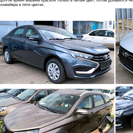
Долгое время машины красили только в белый цвет, потом добавился че
конвейера в пяти цветах.