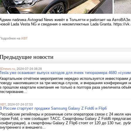
Админ паблика Avtograd News живёт в Тольятти и работает на АвтоВАЗ
новой Lada Vesta NG и сведения о некомплектных Lada Granta. https://vk
Подробнее на
iXBT
Предыдущие новости
3Dnews.ru
, 2024-07-24 08:28
Tesla уже осваивает выпуск катодов для ячеек типоразмера 4680 «сухи
Квартальное отчётное мероприятие нередко используется инвесторами д
поводу накопившихся за три месяца слухов, и вчерашняя конференция н
в прошлом квартале компания не только в полтора раза увеличила объё
тестирование...
iXBT
, 2024-07-24 07:53
В России стартуют продажи Samsung Galaxy Z Fold6 и Flip6
Российские ретейлеры и розничные сети операторов связи с 24 июля 
серии Fold, о чем сообщает ТАСС. Смартфоны Galaxy Z Fold6 предлагают
конфигурации), а смартфоны Galaxy Z Flip6 стоят от 120 до 130 тыс. ру
внутреннего и внешнего...