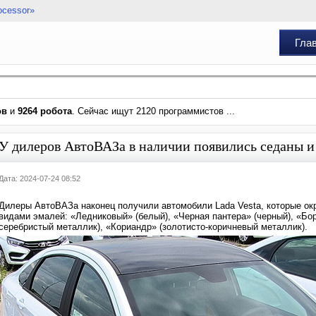
ocessor»
Гла
ов
и
9264 робота
. Сейчас ищут 2120 программистов ...
У дилеров АвтоВАЗа в наличии появились седаны и 
Дата: 2024-07-24 08:52
Дилеры АвтоВАЗа наконец получили автомобили Lada Vesta, которые о
видами эмалей: «Ледниковый» (белый), «Чeрная пантера» (черный), «Бор
серебристый металлик), «Кориандр» (золотисто-коричневый металлик).