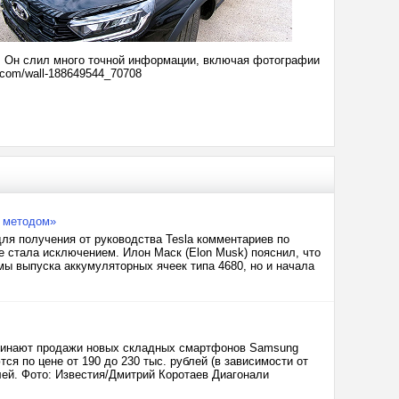
е. Он слил много точной информации, включая фотографии
.com/wall-188649544_70708
м методом»
ля получения от руководства Tesla комментариев по
е стала исключением. Илон Маск (Elon Musk) пояснил, что
мы выпуска аккумуляторных ячеек типа 4680, но и начала
начинают продажи новых складных смартфонов Samsung
ся по цене от 190 до 230 тыс. рублей (в зависимости от
блей. Фото: Известия/Дмитрий Коротаев Диагонали