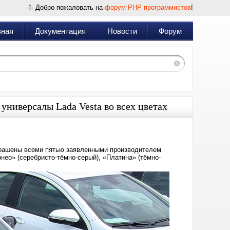
Добро пожаловать на
форум PHP программистов
!
вная
Документация
Новости
Форум
универсалы Lada Vesta во всех цветах
крашены всеми пятью заявленными производителем
нео» (серебристо-тёмно-серый), «Платина» (тёмно-