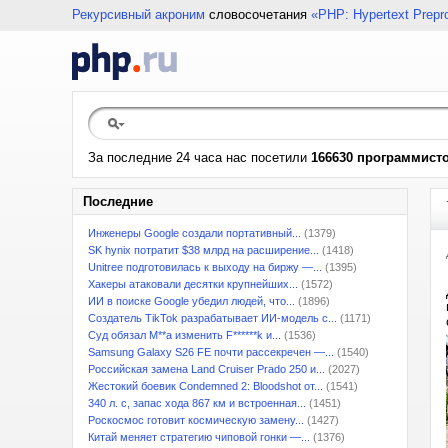
Рекурсивный акроним
словосочетания
«PHP: Hypertext Prepr
За последние 24 часа нас посетили
166630 программист
Последние
Инженеры Google создали портативный...
(1379)
SK hynix потратит $38 млрд на расширение...
(1418)
Unitree подготовилась к выходу на биржу —...
(1395)
Хакеры атаковали десятки крупнейших...
(1572)
ИИ в поиске Google убедил людей, что...
(1896)
Создатель TikTok разрабатывает ИИ-модель с...
(1171)
Суд обязал M**a изменить F******k и...
(1536)
Samsung Galaxy S26 FE почти рассекречен —...
(1540)
Российская замена Land Cruiser Prado 250 и...
(2027)
Жестокий боевик Condemned 2: Bloodshot от...
(1541)
340 л. с, запас хода 867 км и встроенная...
(1451)
Роскосмос готовит космическую замену...
(1427)
Китай меняет стратегию чиповой гонки —...
(1376)