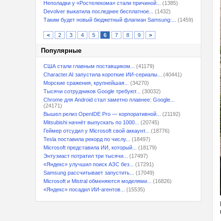
Неполадки у «Ростелекома» стали причиной...
(1385)
Devolver выкатила последнее бесплатное...
(1432)
Таким будет новый бюджетный флагман Samsung:...
(1459)
<
2
3
4
5
6
7
8
9
>
Популярные
США стали главным поставщиком...
(41179)
Character.AI запустила короткие ИИ-сериалы...
(40441)
Морские сражения, крупнейшая...
(34270)
Тысячи сотрудников Google требуют...
(30032)
Chrome для Android стал заметно плавнее: Google...
(24171)
Вышел релиз OpenIDE Pro — корпоративной...
(21192)
Mitsubishi начнёт выпускать по 1000...
(20745)
Геймер отсудил у Microsoft свой аккаунт...
(18776)
Tesla поставила рекорд по числу...
(18497)
Microsoft представила ИИ, который...
(18179)
Энтузиаст потратил три тысячи...
(17497)
«Яндекс» улучшил поиск АЗС без...
(17291)
Samsung рассчитывает запустить...
(17049)
Microsoft и Mistral обменяются моделями...
(16826)
«Яндекс» посадил ИИ-агентов...
(15535)