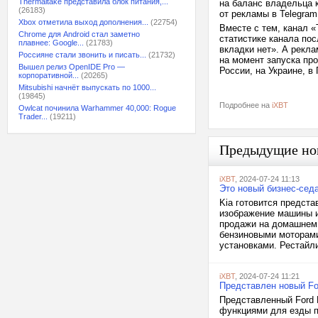
Thermaltake представила блок питания,...
на баланс владельца 
(26183)
от рекламы в Telegra
Xbox отметила выход дополнения...
(22754)
Вместе с тем, канал 
Chrome для Android стал заметно
статистике канала пос
плавнее: Google...
(21783)
вкладки нет». А рекла
Россияне стали звонить и писать...
(21732)
на момент запуска про
Вышел релиз OpenIDE Pro —
России, на Украине, в
корпоративной...
(20265)
Mitsubishi начнёт выпускать по 1000...
(19845)
Подробнее на
iXBT
Owlcat починила Warhammer 40,000: Rogue
Trader...
(19211)
Предыдущие но
iXBT
, 2024-07-24 11:13
Это новый бизнес-седа
Kia готовится предста
изображение машины и
продажи на домашнем 
бензиновыми моторами
установками. Рестайлин
iXBT
, 2024-07-24 11:21
Представлен новый Fo
Представленный Ford 
функциями для езды п