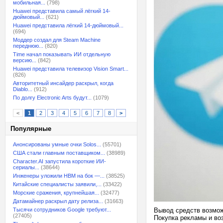
мобильная...
(798)
Huawei представила самый лёгкий 14-
дюймовый...
(621)
Huawei представила лёгкий 14-дюймовый...
(694)
Моддер создал для Steam Machine
переднюю...
(820)
Time начал показывать ИИ отдельную
версию...
(842)
Huawei представила телевизор Vision Smart...
(826)
Авторитетный инсайдер раскрыл, когда
Diablo...
(912)
По долгу Electronic Arts будут...
(1079)
<
1
2
3
4
5
6
7
8
>
Популярные
Анонсированы умные очки Solos...
(55701)
США стали главным поставщиком...
(38989)
Character.AI запустила короткие ИИ-
сериалы...
(38644)
Инженеры уложили HBM на бок —...
(38525)
Китайские специалисты заявили,...
(33422)
Морские сражения, крупнейшая...
(32477)
Датамайнер раскрыл дату релиза...
(31663)
Тысячи сотрудников Google требуют...
Вывод средств возмож
(27405)
Покупка рекламы и во