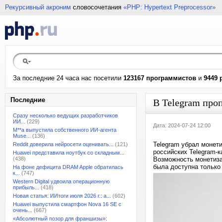
Рекурсивный акроним
словосочетания
«PHP: Hypertext Preprocessor»
За последние 24 часа нас посетили
123167 программистов
и
9449 
Последние
В Telegram про
Сразу несколько ведущих разработчиков
ИИ...
(229)
Дата: 2024-07-24 12:00
M**a выпустила собственного ИИ-агента
Muse...
(136)
Telegram убрал монет
Reddit доверила нейросети оценивать...
(121)
российских Telegram-к
Huawei представила ноутбук со складным...
(438)
Возможность монетизац
была доступна только
На фоне дефицита DRAM Apple обратилась
к...
(747)
Western Digital удвоила операционную
прибыль...
(418)
Новая статья: ИИтоги июля 2026 г.: а...
(602)
Huawei выпустила смартфон Nova 16 SE с
очень...
(667)
«Абсолютный позор для франшизы»: