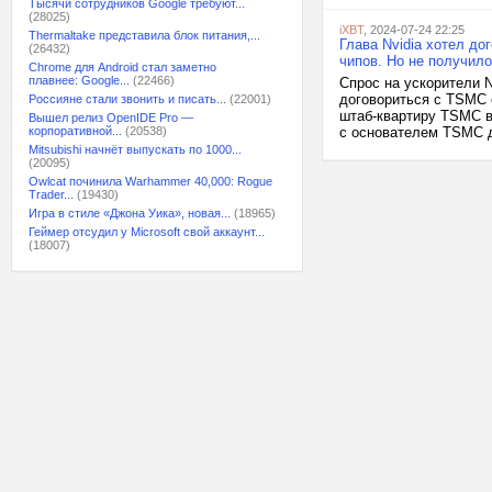
Тысячи сотрудников Google требуют...
(28025)
iXBT
, 2024-07-24 22:25
Thermaltake представила блок питания,...
Глава Nvidia хотел до
(26432)
чипов. Но не получил
Chrome для Android стал заметно
плавнее: Google...
(22466)
Спрос на ускорители N
договориться с TSMC 
Россияне стали звонить и писать...
(22001)
штаб-квартиру TSMC в 
Вышел релиз OpenIDE Pro —
корпоративной...
(20538)
с основателем TSMC д
Mitsubishi начнёт выпускать по 1000...
(20095)
Owlcat починила Warhammer 40,000: Rogue
Trader...
(19430)
Игра в стиле «Джона Уика», новая...
(18965)
Геймер отсудил у Microsoft свой аккаунт...
(18007)