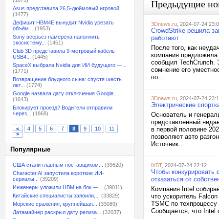
(1875)
Предыдущие но
Asus представила 26,5-дюймовый игровой...
(1477)
Дефицит HBM4E вынудит Nvidia урезать
3Dnews.ru
, 2024-07-24 23:
объём...
(1953)
CrowdStrike решила за
Sony всерьёз намерена наполнить
работают
экосистему...
(1451)
После того, как неуда
Club 3D представила 9-метровый кабель
компания предложила 
USB4...
(1445)
сообщил TechCrunch. 
SpaceX выбрала Nvidia для ИИ будущего —...
сомнение его уместно
(1771)
по...
Возвращение блудного сына: спустя шесть
лет...
(1774)
Google назвала дату отключения Google...
3Dnews.ru
, 2024-07-24 23:
(1643)
Электрические спортка
Блокирует проезд? Водители отправили
через...
(1868)
Основатель и генераль
представленный недав
<
4
5
6
7
8
9
10
11
в первой половине 20
>
позволяют авто разгон
Источник...
Популярные
США стали главным поставщиком...
(39620)
iXBT
, 2024-07-24 22:12
Чтобы конкурировать с
Character.AI запустила короткие ИИ-
отказаться от собств
сериалы...
(39209)
Инженеры уложили HBM на бок —...
(39011)
Компания Intel собира
Китайские специалисты заявили,...
(33829)
что ускоритель Falcon
TSMC по техпроцессу 
Морские сражения, крупнейшая...
(33089)
Сообщается, что Intel 
Датамайнер раскрыл дату релиза...
(32037)