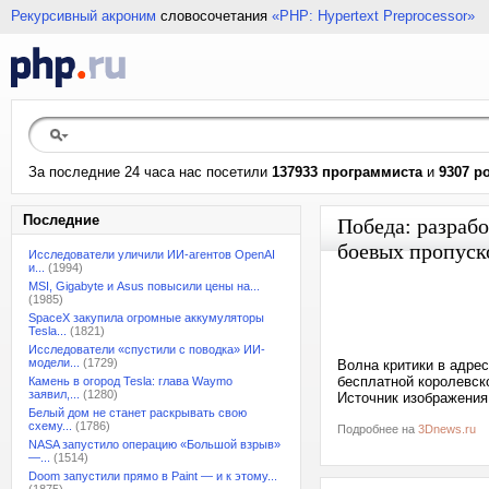
Рекурсивный акроним
словосочетания
«PHP: Hypertext Preprocessor»
За последние 24 часа нас посетили
137933 программиста
и
9307 р
Последние
Победа: разраб
боевых пропуск
Исследователи уличили ИИ-агентов OpenAI
и...
(1994)
MSI, Gigabyte и Asus повысили цены на...
(1985)
SpaceX закупила огромные аккумуляторы
Tesla...
(1821)
Исследователи «спустили с поводка» ИИ-
модели...
(1729)
Волна критики в адре
бесплатной королевско
Камень в огород Tesla: глава Waymo
заявил,...
(1280)
Источник изображения:
Белый дом не станет раскрывать свою
схему...
(1786)
Подробнее на
3Dnews.ru
NASA запустило операцию «Большой взрыв»
—...
(1514)
Doom запустили прямо в Paint — и к этому...