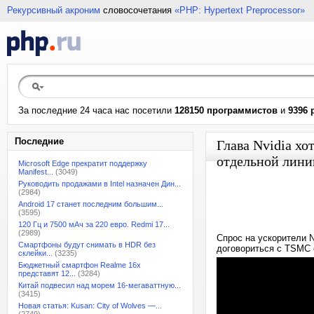
Рекурсивный акроним
словосочетания
«PHP: Hypertext Preprocessor»
За последние 24 часа нас посетили
128150 программистов
и
9396 
Последние
Глава Nvidia х
отдельной лини
Microsoft Edge прекратит поддержку
Manifest...
(3049)
Руководить продажами в Intel назначен Дин...
(2984)
Android 17 станет последним большим...
(3595)
120 Гц и 7500 мАч за 220 евро. Redmi 17...
(2989)
Спрос на ускорители N
Смартфоны будут снимать в HDR без
договориться с TSMC 
склейки...
(3235)
Бюджетный смартфон Realme 16x
представят 12...
(3284)
Китай подвесил над морем 16-мегаваттную...
(3415)
Новая статья: Kusan: City of Wolves —...