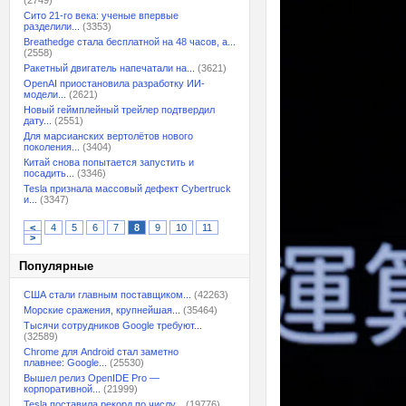
(2749)
Сито 21-го века: ученые впервые
разделили...
(3353)
Breathedge стала бесплатной на 48 часов, а...
(2558)
Ракетный двигатель напечатали на...
(3621)
OpenAI приостановила разработку ИИ-
модели...
(2621)
Новый геймплейный трейлер подтвердил
дату...
(2551)
Для марсианских вертолётов нового
поколения...
(3404)
Китай снова попытается запустить и
посадить...
(3346)
Tesla признала массовый дефект Cybertruck
и...
(3347)
<
4
5
6
7
8
9
10
11
>
Популярные
США стали главным поставщиком...
(42263)
Морские сражения, крупнейшая...
(35464)
Тысячи сотрудников Google требуют...
(32589)
Chrome для Android стал заметно
плавнее: Google...
(25530)
Вышел релиз OpenIDE Pro —
корпоративной...
(21999)
Tesla поставила рекорд по числу...
(19776)