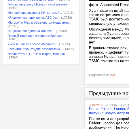
Геймер отсудил у Microsoft свой аккаунт...
фото: Associated Pres
(19462)
Хуан посетил штаб-ква
Microsoft представила ИИ, который...
(19216)
также встретился с о
«Яндекс» улучшил поиск АЗС без...
(17953)
TSMC был достаточно 
Microsoft и Mistral обменяются моделями...
специальную упаковоч
(17743)
Обсуждения между Ху
«Яндекс» посадил ИИ-агентов...
(16300)
засыпали Хуана серией
Первый трейлер и «непревзойдённая...
безрезультатными, а 
(16075)
нет.
Учёные нашли способ обрушить...
(15505)
В данном случае речь
Закрытая Xbox студия-разработчик...
(14989)
процесс, и дефицит т
Новая статья: CFET: быстрее, меньше,...
запросе Nvidia, неизв
(14394)
TSMC смогла бы на эт
Подробнее на
iXBT
Предыдущие но
3Dnews.ru
, 2024-07-24 23:
Релиз Fallout: London
получил новую дату 
После пяти лет разра
Fallout: London для ро
изображений: The Folon