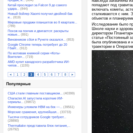
продаж, и...
(804)
навсегда захвачены из
попадают под гравита
Китай проследил за Falcon 9 до самого
удара...
(844)
включать кометы, аст
сталкиваются с ним. 
Новый бойлер Xiaomi получил двойной бак
и...
(819)
объектов и планируем
Мировые продажи планшетов во II квартале...
Исследование было пр
(789)
Школе науки и здоров
Похож на пончик и двигается: раскрыты
директором Планетарн
новые...
(891)
статье «Постоянный за
Виновником сбоя в Рунете оказался...
(853)
была опубликована и 
Google Chrome теперь потребует до 20
траектории в Операти
Гбайт...
(912)
По мотивам книжной серии «Коты-
Воители»...
(719)
AMD купит канадского разработчика ИИ-
чипов...
(1155)
<
1
2
3
4
5
6
7
8
>
Популярные
США стали главным поставщиком...
(40399)
Character.AI запустила короткие ИИ-
сериалы...
(39872)
Инженеры уложили HBM на бок —...
(39561)
Морские сражения, крупнейшая...
(33733)
Тысячи сотрудников Google требуют...
(28890)
Thermaltake представила блок питания,...
(26792)