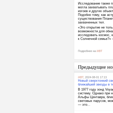
Исследование также п
могла захватывать пла
изгоев и других объек
Подобно тому, как ас
существования Планет
захваченных тел.
«Это открытие не тол
возможности для обна
исследовать космос, к
к Солнечной семье?» 
Подробнее на
iXBT
Предыдущие но
iXBT
, 2024-08-01 17:13
Новый сверхтонкий св
ближайшей звезды в т
В 1977 году зонд Voy
систему. Однако при 
Альфы Центавра, ближ
световых парусов, мо
— это...