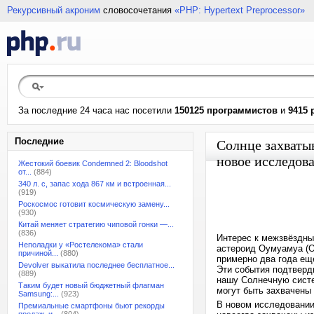
Рекурсивный акроним
словосочетания
«PHP: Hypertext Preprocessor»
За последние 24 часа нас посетили
150125 программистов
и
9415 
Последние
Солнце захваты
новое исследов
Жестокий боевик Condemned 2: Bloodshot
от...
(884)
340 л. с, запас хода 867 км и встроенная...
(919)
Роскосмос готовит космическую замену...
(930)
Китай меняет стратегию чиповой гонки —...
(836)
Интерес к межзвёздным 
Неполадки у «Ростелекома» стали
астероид Оумуамуа (O
причиной...
(880)
примерно два года ещ
Devolver выкатила последнее бесплатное...
Эти события подтверди
(889)
нашу Солнечную систе
Таким будет новый бюджетный флагман
могут быть захвачены
Samsung:...
(923)
В новом исследовании
Премиальные смартфоны бьют рекорды