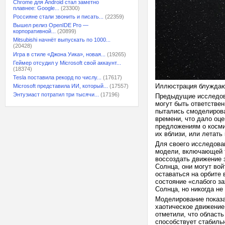
Chrome для Android стал заметно
плавнее: Google...
(23300)
Россияне стали звонить и писать...
(22359)
Вышел релиз OpenIDE Pro —
корпоративной...
(20899)
Mitsubishi начнёт выпускать по 1000...
(20428)
Игра в стиле «Джона Уика», новая...
(19265)
Геймер отсудил у Microsoft свой аккаунт...
(18374)
Tesla поставила рекорд по числу...
(17617)
Иллюстрация блуждающ
Microsoft представила ИИ, который...
(17557)
Энтузиаст потратил три тысячи...
(17196)
Предыдущие исследова
могут быть ответствен
пытались смоделирова
времени, что дало оце
предложениям о косми
их вблизи, или летать
Для своего исследова
модели, включающей т
воссоздать движение 
Солнца, они могут вой
оставаться на орбите 
состояние «слабого за
Солнца, но никогда не
Моделирование показа
хаотическое движение,
отметили, что област
способствует стабильн