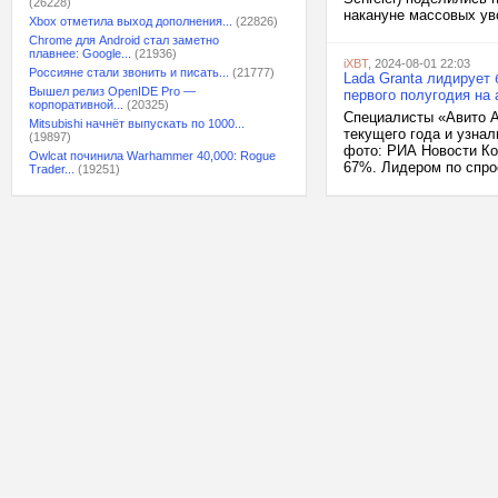
(26228)
накануне массовых уво
Xbox отметила выход дополнения...
(22826)
Chrome для Android стал заметно
плавнее: Google...
(21936)
iXBT
, 2024-08-01 22:03
Россияне стали звонить и писать...
(21777)
Lada Granta лидирует 
Вышел релиз OpenIDE Pro —
первого полугодия на
корпоративной...
(20325)
Специалисты «Авито А
Mitsubishi начнёт выпускать по 1000...
текущего года и узнал
(19897)
фото: РИА Новости Ко
Owlcat починила Warhammer 40,000: Rogue
67%. Лидером по спрос
Trader...
(19251)