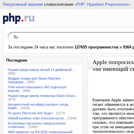
Рекурсивный акроним
словосочетания
«PHP: Hypertext Preprocessor»
За последние 24 часа нас посетили
127655 программистов
и
9364 
Последние
Apple попросил
«не имеющий св
Huawei представила лёгкий 14-дюймовый...
(835)
Моддер создал для Steam Machine
переднюю...
(956)
Time начал показывать ИИ отдельную
версию...
(999)
Huawei представила телевизор Vision Smart...
(973)
Компания Apple заяви
гигант обвиняется в м
Авторитетный инсайдер раскрыл, когда
Diablo...
(1043)
должен быть отклонён
По долгу Electronic Arts будут...
(1172)
том, что является мон
программного обеспече
GlobalFoundries тоже откусила кусок...
(1644)
сказано, что компани
Астрономы научились предсказывать
при этом не вмешиваяс
солнечные...
(1066)
технологического гига
AMD привезёт на IFA 2026 «персональный