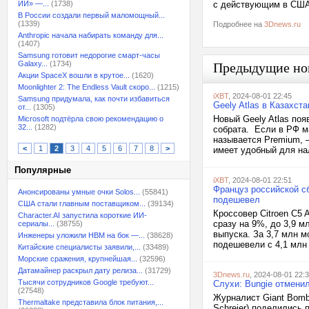
ИИ» —...
(1738)
с действующим в США
В России создали первый маломощный...
(1339)
Подробнее на
3Dnews.ru
Anthropic начала набирать команду для...
(1407)
Samsung готовит недорогие смарт-часы
Galaxy...
(1734)
Предыдущие но
Акции SpaceX вошли в крутое...
(1620)
Moonlighter 2: The Endless Vault скоро...
(1215)
iXBT
, 2024-08-01 22:45
Samsung придумала, как почти избавиться
Geely Atlas в Казахст
от...
(1305)
Новый Geely Atlas поя
Microsoft подтёрла свою рекомендацию о
32...
(1282)
собрата. Если в РФ ма
называется Premium, —
<
1
2
3
4
5
6
7
8
>
имеет удобный для нал
Популярные
iXBT
, 2024-08-01 22:51
Француз российской сб
Анонсированы умные очки Solos...
(55841)
подешевел
США стали главным поставщиком...
(39134)
Кроссовер Citroen C5
Character.AI запустила короткие ИИ-
сразу на 9%, до 3,9 м
сериалы...
(38755)
выпуска. За 3,7 млн м
Инженеры уложили HBM на бок —...
(38628)
подешевели с 4,1 млн 
Китайские специалисты заявили,...
(33489)
Морские сражения, крупнейшая...
(32596)
Датамайнер раскрыл дату релиза...
(31729)
3Dnews.ru
, 2024-08-01 22:
Тысячи сотрудников Google требуют...
Слухи: Bungie отменил
(27548)
Журналист Giant Bomb
Thermaltake представила блок питания,...
Schreier) поделились