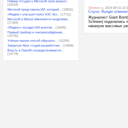
Геймер отсудил у Microsoft свой аккаунт...
(19154)
3Dnews.ru
, 2024-08-01 22:
Microsoft представила ИИ, который...
(18822)
Слухи: Bungie отменил
«Яндекс» улучшил поиск АЗС без...
(17711)
Журналист Giant Bomb
Microsoft и Mistral обменяются моделями...
Schreier) поделились
(17384)
накануне массовых уво
«Яндекс» посадил ИИ-агентов...
(16005)
Первый трейлер и «непревзойдённая...
(15736)
Учёные нашли способ обрушить...
(15256)
Закрытая Xbox студия-разработчик...
(14806)
Власть в OpenAI сосредотачивается...
(14778)