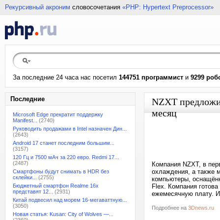
Рекурсивный акроним
словосочетания
«PHP: Hypertext Preprocessor»
За последние 24 часа нас посетил
144751 программист
и
9299 роб
Последние
NZXT предложил
месяц
Microsoft Edge прекратит поддержку
Manifest...
(2740)
Руководить продажами в Intel назначен Дин...
(2643)
Android 17 станет последним большим...
(3157)
120 Гц и 7500 мАч за 220 евро. Redmi 17...
(2487)
Компания NZXT, в пер
охлаждения, а также 
Смартфоны будут снимать в HDR без
склейки...
(2755)
компьютеры, оснащён
Бюджетный смартфон Realme 16x
Flex. Компания готов
представят 12...
(2931)
ежемесячную плату. И
Китай подвесил над морем 16-мегаваттную...
(3050)
Подробнее на
3Dnews.ru
Новая статья: Kusan: City of Wolves —...