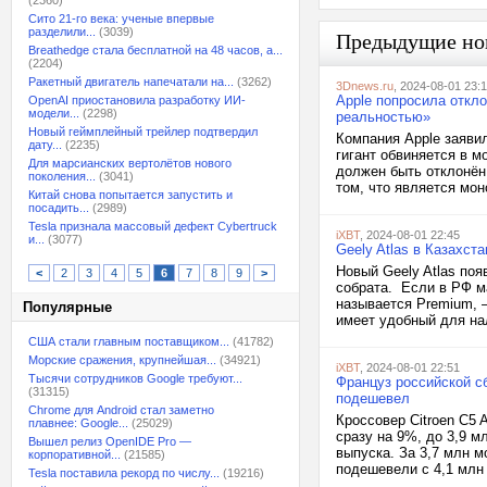
(2360)
Сито 21-го века: ученые впервые
разделили...
(3039)
Предыдущие но
Breathedge стала бесплатной на 48 часов, а...
(2204)
Ракетный двигатель напечатали на...
(3262)
3Dnews.ru
, 2024-08-01 23:
Apple попросила откл
OpenAI приостановила разработку ИИ-
модели...
(2298)
реальностью»
Новый геймплейный трейлер подтвердил
Компания Apple заяви
дату...
(2235)
гигант обвиняется в м
Для марсианских вертолётов нового
должен быть отклонён
поколения...
(3041)
том, что является мон
Китай снова попытается запустить и
посадить...
(2989)
Tesla признала массовый дефект Cybertruck
iXBT
, 2024-08-01 22:45
и...
(3077)
Geely Atlas в Казахст
Новый Geely Atlas поя
<
2
3
4
5
6
7
8
9
>
собрата. Если в РФ ма
называется Premium, —
Популярные
имеет удобный для нал
США стали главным поставщиком...
(41782)
Морские сражения, крупнейшая...
(34921)
iXBT
, 2024-08-01 22:51
Тысячи сотрудников Google требуют...
Француз российской сб
(31315)
подешевел
Chrome для Android стал заметно
Кроссовер Citroen C5
плавнее: Google...
(25029)
сразу на 9%, до 3,9 м
Вышел релиз OpenIDE Pro —
выпуска. За 3,7 млн м
корпоративной...
(21585)
подешевели с 4,1 млн 
Tesla поставила рекорд по числу...
(19216)