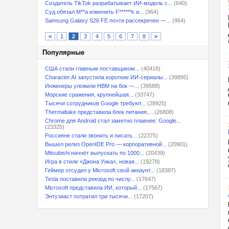
Создатель TikTok разрабатывает ИИ-модель с...
(640)
Суд обязал M**a изменить F******k и...
(964)
Samsung Galaxy S26 FE почти рассекречен —...
(954)
<
1
2
3
4
5
6
7
8
>
Популярные
США стали главным поставщиком...
(40418)
Character.AI запустила короткие ИИ-сериалы...
(39895)
Инженеры уложили HBM на бок —...
(39588)
Морские сражения, крупнейшая...
(33747)
Тысячи сотрудников Google требуют...
(28925)
Thermaltake представила блок питания,...
(26808)
Chrome для Android стал заметно плавнее: Google...
(23325)
Россияне стали звонить и писать...
(22375)
Вышел релиз OpenIDE Pro — корпоративной...
(20901)
Mitsubishi начнёт выпускать по 1000...
(20439)
Игра в стиле «Джона Уика», новая...
(19278)
Геймер отсудил у Microsoft свой аккаунт...
(18387)
Tesla поставила рекорд по числу...
(17647)
Microsoft представила ИИ, который...
(17567)
Энтузиаст потратил три тысячи...
(17207)