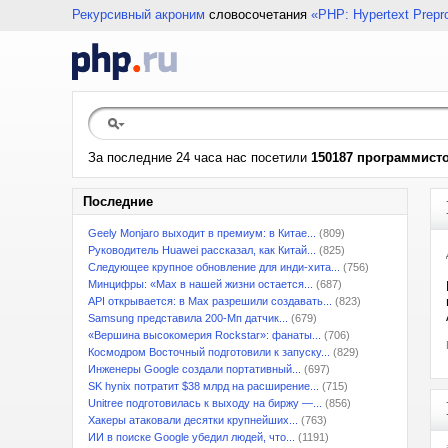
Рекурсивный акроним
словосочетания
«PHP: Hypertext Prepr
За последние 24 часа нас посетили
150187 программист
Последние
Geely Monjaro выходит в премиум: в Китае...
(809)
Руководитель Huawei рассказал, как Китай...
(825)
Следующее крупное обновление для инди-хита...
(756)
Минцифры: «Max в нашей жизни остается...
(687)
API открывается: в Max разрешили создавать...
(823)
Samsung представила 200-Мп датчик...
(679)
«Вершина высокомерия Rockstar»: фанаты...
(706)
Космодром Восточный подготовили к запуску...
(829)
Инженеры Google создали портативный...
(697)
SK hynix потратит $38 млрд на расширение...
(715)
Unitree подготовилась к выходу на биржу —...
(856)
Хакеры атаковали десятки крупнейших...
(763)
ИИ в поиске Google убедил людей, что...
(1191)