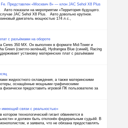
a Fe. Представлен «Москвич 8» — клон JAC Sehol X8 Plus
. Авто показали на мероприятии «Территория будущего.
м случае JAC Sehol X8 Plus. Авто довольно крупное.
нзиновый двигатель мощностью 174 л.с.,
плат с разъёмами на обороте
а Ceres 350 MX. Он выполнен в формате Mid-Tower и
a Green (светло-зелёный), Hydrangea Blue (синий), Racing
поддерживает установку материнских плат с разъёмами
есяц
мами жидкостного охлаждения, а также материнскими
пьютеры, оснащённые мощными графическими
ва физически предоставить игровой ПК пользователю за
е имеющий связи с реальностью»
 котором технологический гигант обвиняется в
льности» и должен быть отклонён федеральным судьёй. В
монополистом, и заявила, что не обязана предоставлять