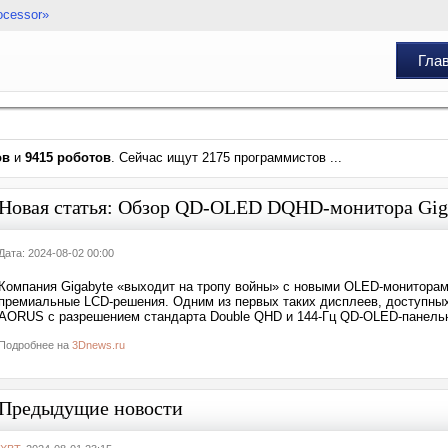
ocessor»
Гла
ов
и
9415 роботов
. Сейчас ищут 2175 программистов ...
Новая статья: Обзор QD-OLED DQHD-монитора Gig
Дата: 2024-08-02 00:00
Компания Gigabyte «выходит на тропу войны» с новыми OLED-мониторам
премиальные LCD-решения. Одним из первых таких дисплеев, доступных
AORUS c разрешением стандарта Double QHD и 144-Гц QD-OLED-панель
Подробнее на
3Dnews.ru
Предыдущие новости