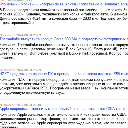
iXBT
, 2024-08-01 23:15
Это новый «Москвич», который по габаритам сопоставим с Hyundai Sant
В России представили новый отечественный автомобиль — «Москвич 8»
Москва 2030». Конечно, технически это копия китайского авто. В данно
Длина составляет 4824 мм, а колёсная база — 2830 мм. Под капотом бе
агрегатированный с...
3Dnews.ru
, 2024-08-01 23:03
Thermaltake выпустила корпус Ceres 350 MX с поддержкой материнских 
Компания Thermaltake сообщила о выпуске нового компьютерного корпус
доступен в семи цветовых решениях: Black (чёрный), Snow (белый), Match
Green (зелёный), Bumblebee (жёлтый) и Bubble Pink (розовый). Корпус 
питания,...
3Dnews.ru
, 2024-08-01 23:09
NZXT предложила игровые ПК в аренду — абонентская плата от $59 в м
Компания NZXT, в первую очередь известная своими корпусами и систе
платами, уже несколько месяцев сдаёт в аренду сборные игровые ком
ускорителями GeForce RTX. Программа называется Flex. Компания гото
определённую ежемесячную плату....
3Dnews.ru
, 2024-08-01 23:19
Apple попросила отклонить монопольный иск правительства США как «н
Компания Apple заявила, что антимонопольный иск правительства США, в
монополизации рынка смартфонов, «не имеет никакого отношения к реа
судебном заявлении Apple опровергла утверждение о том, что является 
сторонним...