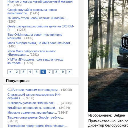
Hisense открыла новый фирменный магазин
в...
(1368)
Google случайно раскрыла новые
возможности...
(1415)
76 километров новой оптики: «Билайн»...
(1266)
Geely раскрыла российские цены на EX5 EM-
R —...
(1213)
Blue Origin нашла вероятную причину
майского...
(1302)
Маск выбрал Nvidia, но AMD рассчитывает...
(1405)
Илон Маск забросил свой аналог
«Википедии»...
(1291)
У M**a ИИ-модель тоже вышла из-под
контроля...
(1456)
<
2
3
4
5
6
7
8
9
>
Популярные
США стали главным поставщиком...
(40298)
Character.AI запустила короткие ИИ-
сериалы...
(39750)
Инженеры уложили HBM на бок —...
(39448)
Китайские специалисты заявили,...
(34244)
Морские сражения, крупнейшая...
(33648)
Изображение: Belgee
Тысячи сотрудников Google требуют...
Примечательно, что ро
(28708)
директор белорусског
Thermaltake представила блок питания,...