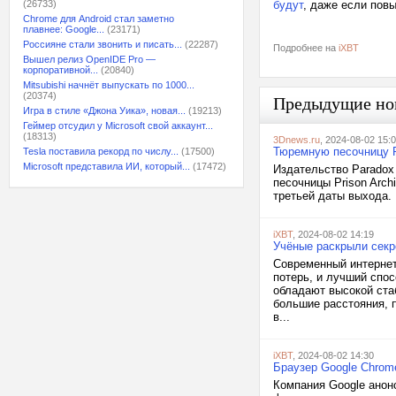
(26733)
будут
, даже если пов
Chrome для Android стал заметно
плавнее: Google...
(23171)
Россияне стали звонить и писать...
(22287)
Подробнее на
iXBT
Вышел релиз OpenIDE Pro —
корпоративной...
(20840)
Mitsubishi начнёт выпускать по 1000...
(20374)
Предыдущие но
Игра в стиле «Джона Уика», новая...
(19213)
Геймер отсудил у Microsoft свой аккаунт...
(18313)
3Dnews.ru
, 2024-08-02 15:
Тюремную песочницу Pr
Tesla поставила рекорд по числу...
(17500)
Microsoft представила ИИ, который...
(17472)
Издательство Paradox
песочницы Prison Arch
третьей даты выхода. 
iXBT
, 2024-08-02 14:19
Учёные раскрыли секр
Современный интернет
потерь, и лучший спо
обладают высокой ста
большие расстояния, 
в...
iXBT
, 2024-08-02 14:30
Браузер Google Chrome
Компания Google анон