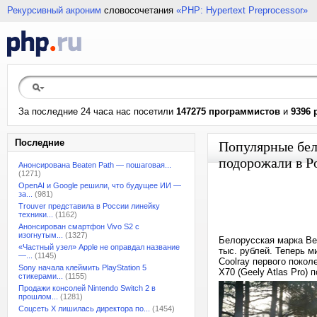
Рекурсивный акроним
словосочетания
«PHP: Hypertext Preprocessor»
За последние 24 часа нас посетили
147275 программистов
и
9396 
Последние
Популярные бел
подорожали в Р
Анонсирована Beaten Path — пошаговая...
(1271)
OpenAI и Google решили, что будущее ИИ —
за...
(981)
Trouver представила в России линейку
техники...
(1162)
Анонсирован смартфон Vivo S2 с
изогнутым...
(1327)
Белорусская марка Be
«Частный узел» Apple не оправдал название
тыс. рублей. Теперь 
—...
(1145)
Coolray первого покол
Sony начала клеймить PlayStation 5
X70 (Geely Atlas Pro) 
стикерами...
(1155)
Продажи консолей Nintendo Switch 2 в
прошлом...
(1281)
Соцсеть X лишилась директора по...
(1454)